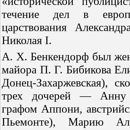
«исторической публицист
течение дел в европ
царствования Александр
Николая I.
А. X. Бенкендорф был жена
майора П. Г. Бибикова Ел
Донец-Захаржевская), ск
трех дочерей — Анну 
графом Аппони, австрийс
Пьемонте), Марию Але