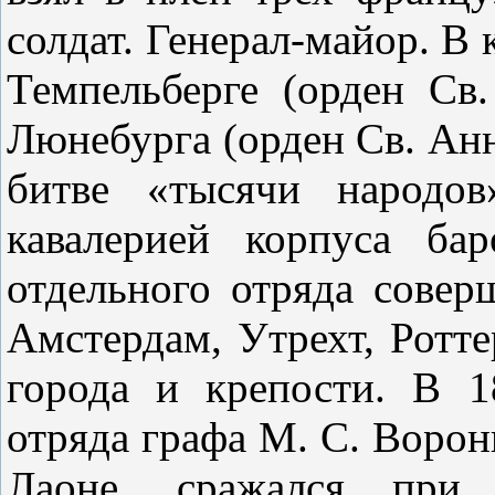
солдат. Генерал-майор. В 
Темпельберге (орден Св.
Люнебурга (орден Св. Анны
битве «тысячи народов
кавалерией корпуса ба
отдельного отряда совер
Амстердам, Утрехт, Ротте
города и крепости. В 1
отряда графа М. С. Ворон
Лаоне, сражался при 