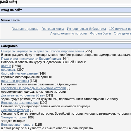
[
Мой сайт
]
Вход на сайт
Меню сайта
Главная страница
Гостевая книга
Историческая библиотека
100 великих в
Аудиолекции по истории
Фотоальбомы
Этот день 
Categories
Генералы, адмиралы, маршалы Второй мировой войны
[295]
В этом разделе будут помещены короткие биографии генералов, адмиралов, маршал
Педагогика и психология Высшей школы
[44]
Вопросы и ответы по курсу "Педагогика Высшей школы"
статьи
[1360]
рефераты
[390]
биографические данные
[149]
короткие биографические данные
писатели-орловцы
[123]
Писатели так или иначе связанные с Орловщиной
современные подходы к изучению истории
[6]
современные подходы к изучению истории
Документы, источники 20 век
[313]
здесь будут размещаться документы, первоисточники относящиеся к 20 веку.
Великие загадки природы
[120]
Великие загадки природы: тайны живой и неживой природы
Лекции по истории
[6]
Лекции по Отечественной истории, Всеобщей истории, истории литературы, истории 
Загадки истории
[109]
загадки истории
Великие авантюристы
[115]
в этом разделе вы узнаете о самых известных авантюристах