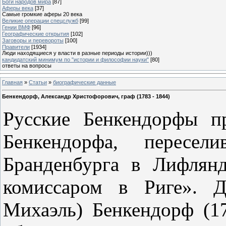
Боги народов мира
[87]
Аферы века
[37]
Самые громкие аферы 20 века
Великие операции спецслужб
[99]
Гении ВМФ
[96]
Географические открытия
[102]
Заговоры и перевороты
[100]
Правители
[1934]
Люди находящиеся у власти в разные периоды истории)))
кандидатский минимум по "истории и философии науки"
[80]
ответы на вопросы
Главная
»
Статьи
»
биографические данные
Бенкендорф, Александр Христофорович, граф (1783 - 1844)
Русские Бенкендорфы п
Бенкендорфа, пересе
Бранденбурга в Лифлян
комиссаром в Риге». Д
Михаэль) Бенкендорф (1