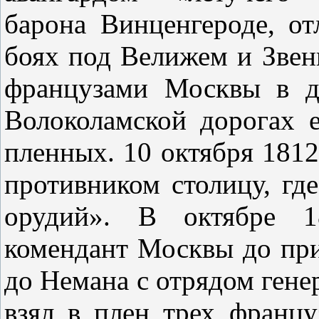
барона Винценгероде, от
боях под Велижем и Звен
французами Москвы в д
Волоколамской дорогах е
пленных. 10 октября 1812
противником столицу, гд
орудий». В октябре 1
комендант Москвы до при
до Немана с отрядом гене
взял в плен трех францу