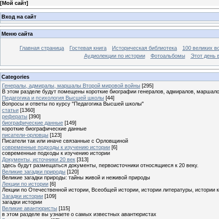
[
Мой сайт
]
Вход на сайт
Меню сайта
Главная страница
Гостевая книга
Историческая библиотека
100 великих в
Аудиолекции по истории
Фотоальбомы
Этот день 
Categories
Генералы, адмиралы, маршалы Второй мировой войны
[295]
В этом разделе будут помещены короткие биографии генералов, адмиралов, маршал
Педагогика и психология Высшей школы
[44]
Вопросы и ответы по курсу "Педагогика Высшей школы"
статьи
[1360]
рефераты
[390]
биографические данные
[149]
короткие биографические данные
писатели-орловцы
[123]
Писатели так или иначе связанные с Орловщиной
современные подходы к изучению истории
[6]
современные подходы к изучению истории
Документы, источники 20 век
[313]
здесь будут размещаться документы, первоисточники относящиеся к 20 веку.
Великие загадки природы
[120]
Великие загадки природы: тайны живой и неживой природы
Лекции по истории
[6]
Лекции по Отечественной истории, Всеобщей истории, истории литературы, истории 
Загадки истории
[109]
загадки истории
Великие авантюристы
[115]
в этом разделе вы узнаете о самых известных авантюристах