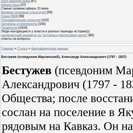
Боги народов мира
[87]
Аферы века
[37]
Самые громкие аферы 20 века
Великие операции спецслужб
[99]
Гении ВМФ
[96]
Географические открытия
[102]
Заговоры и перевороты
[100]
Правители
[1934]
Люди находящиеся у власти в разные периоды истории)))
кандидатский минимум по "истории и философии науки"
[80]
ответы на вопросы
Главная
»
Статьи
»
биографические данные
Бестужев (псевдоним Марлинский), Александр Александрович (1797 - 1837)
Бестужев
(псевдоним Мар
Александрович (1797 - 18
Общества; после восстани
сослан на поселение в Яку
рядовым на Кавказ. Он на