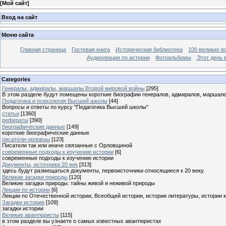
[
Мой сайт
]
Вход на сайт
Меню сайта
Главная страница
Гостевая книга
Историческая библиотека
100 великих в
Аудиолекции по истории
Фотоальбомы
Этот день 
Categories
Генералы, адмиралы, маршалы Второй мировой войны
[295]
В этом разделе будут помещены короткие биографии генералов, адмиралов, маршал
Педагогика и психология Высшей школы
[44]
Вопросы и ответы по курсу "Педагогика Высшей школы"
статьи
[1360]
рефераты
[390]
биографические данные
[149]
короткие биографические данные
писатели-орловцы
[123]
Писатели так или иначе связанные с Орловщиной
современные подходы к изучению истории
[6]
современные подходы к изучению истории
Документы, источники 20 век
[313]
здесь будут размещаться документы, первоисточники относящиеся к 20 веку.
Великие загадки природы
[120]
Великие загадки природы: тайны живой и неживой природы
Лекции по истории
[6]
Лекции по Отечественной истории, Всеобщей истории, истории литературы, истории 
Загадки истории
[109]
загадки истории
Великие авантюристы
[115]
в этом разделе вы узнаете о самых известных авантюристах