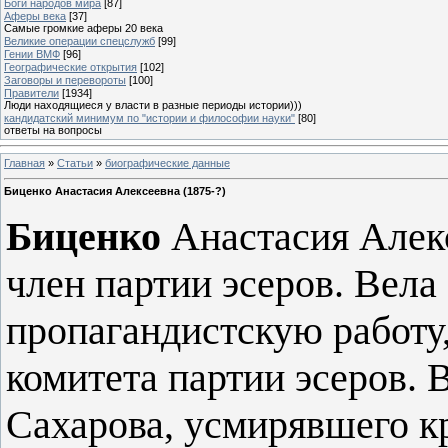
Боги народов мира
[87]
Аферы века
[37]
Самые громкие аферы 20 века
Великие операции спецслужб
[99]
Гении ВМФ
[96]
Географические открытия
[102]
Заговоры и перевороты
[100]
Правители
[1934]
Люди находящиеся у власти в разные периоды истории)))
кандидатский минимум по "истории и философии науки"
[80]
ответы на вопросы
Главная
»
Статьи
»
биографические данные
Биценко Анастасия Алексеевна (1875-?)
Биценко
Анастасия Алексе
член партии эсеров. Вел
пропагандистскую работу
комитета партии эсеров. В
Сахарова, усмирявшего к