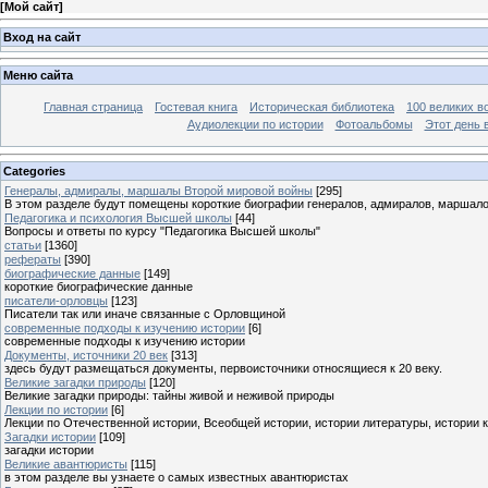
[
Мой сайт
]
Вход на сайт
Меню сайта
Главная страница
Гостевая книга
Историческая библиотека
100 великих в
Аудиолекции по истории
Фотоальбомы
Этот день 
Categories
Генералы, адмиралы, маршалы Второй мировой войны
[295]
В этом разделе будут помещены короткие биографии генералов, адмиралов, маршал
Педагогика и психология Высшей школы
[44]
Вопросы и ответы по курсу "Педагогика Высшей школы"
статьи
[1360]
рефераты
[390]
биографические данные
[149]
короткие биографические данные
писатели-орловцы
[123]
Писатели так или иначе связанные с Орловщиной
современные подходы к изучению истории
[6]
современные подходы к изучению истории
Документы, источники 20 век
[313]
здесь будут размещаться документы, первоисточники относящиеся к 20 веку.
Великие загадки природы
[120]
Великие загадки природы: тайны живой и неживой природы
Лекции по истории
[6]
Лекции по Отечественной истории, Всеобщей истории, истории литературы, истории 
Загадки истории
[109]
загадки истории
Великие авантюристы
[115]
в этом разделе вы узнаете о самых известных авантюристах