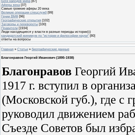
Боги народов мира
[87]
Аферы века
[37]
Самые громкие аферы 20 века
Великие операции спецслужб
[99]
Гении ВМФ
[96]
Географические открытия
[102]
Заговоры и перевороты
[100]
Правители
[1934]
Люди находящиеся у власти в разные периоды истории)))
кандидатский минимум по "истории и философии науки"
[80]
ответы на вопросы
Главная
»
Статьи
»
биографические данные
Благонравов Георгий Иванович (1895-1938)
Благонравов
Георгий Ива
1917 г. вступил в органи
(Московской губ.), где с
руководил движением раб
Съезде Советов был избр