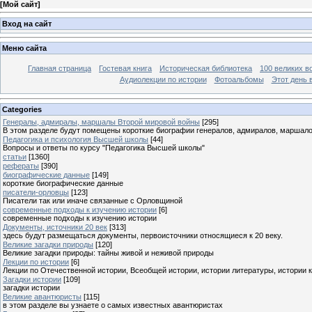
[
Мой сайт
]
Вход на сайт
Меню сайта
Главная страница
Гостевая книга
Историческая библиотека
100 великих в
Аудиолекции по истории
Фотоальбомы
Этот день 
Categories
Генералы, адмиралы, маршалы Второй мировой войны
[295]
В этом разделе будут помещены короткие биографии генералов, адмиралов, маршал
Педагогика и психология Высшей школы
[44]
Вопросы и ответы по курсу "Педагогика Высшей школы"
статьи
[1360]
рефераты
[390]
биографические данные
[149]
короткие биографические данные
писатели-орловцы
[123]
Писатели так или иначе связанные с Орловщиной
современные подходы к изучению истории
[6]
современные подходы к изучению истории
Документы, источники 20 век
[313]
здесь будут размещаться документы, первоисточники относящиеся к 20 веку.
Великие загадки природы
[120]
Великие загадки природы: тайны живой и неживой природы
Лекции по истории
[6]
Лекции по Отечественной истории, Всеобщей истории, истории литературы, истории 
Загадки истории
[109]
загадки истории
Великие авантюристы
[115]
в этом разделе вы узнаете о самых известных авантюристах