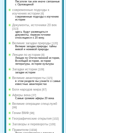
Писатели так или иначе связанные
с Орловщиной
современные подходы к
изучению истории
[6]
современные подходы к изучению
истории
Документы, источники 20 век
[313]
здесь будут размещаться
документы, первоисточники
относящиеся к 20 веку.
Великие загадки природы
[120]
Великие загадки природы: тайны
живой и неживой природы
Лекции по истории
[6]
Лекции по Отечественной истории,
Всеобщей истории, истории
литературы, истории культуры
Загадки истории
[109]
загадки истории
Великие авантюристы
[115]
в этом разделе вы узнаете о самых
известных авантюристах
Боги народов мира
[87]
Аферы века
[37]
Самые громкие аферы 20 века
Великие операции спецслужб
[99]
Гении ВМФ
[96]
Географические открытия
[102]
Заговоры и перевороты
[100]
Правители
[1934]