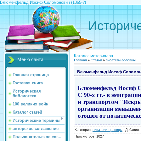
Блюменфельд Иосиф Соломонович (1865-?)
Историче
Каталог материалов
Меню сайта
Главная
»
Статьи
»
писатели-орловцы
Блюменфельд Иосиф Соломоно
Главная страница
Гостевая книга
Блюменфельд
Иосиф С
Историческая
С 90-х гг.- в эмиграц
библиотека
и транспортом "Искры"
100 великих войн
организации меньшеви
Каталог статей
отошел от политическо
Исторические термины
авторское соглашение
Категория
:
писатели-орловцы
|
Добавил
:
Просмотров
:
1027
Пользовательское сог...