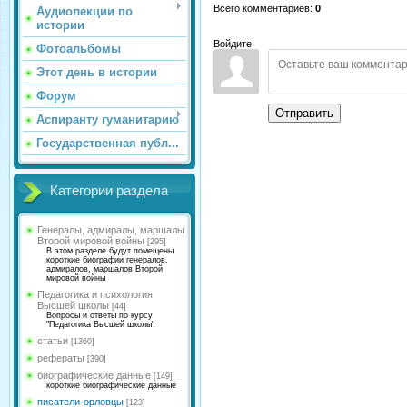
Всего комментариев
:
0
Аудиолекции по
истории
Войдите:
Фотоальбомы
Этот день в истории
Форум
Отправить
Аспиранту гуманитарию
Государственная публ...
Категории раздела
Генералы, адмиралы, маршалы
Второй мировой войны
[295]
В этом разделе будут помещены
короткие биографии генералов,
адмиралов, маршалов Второй
мировой войны
Педагогика и психология
Высшей школы
[44]
Вопросы и ответы по курсу
"Педагогика Высшей школы"
статьи
[1360]
рефераты
[390]
биографические данные
[149]
короткие биографические данные
писатели-орловцы
[123]