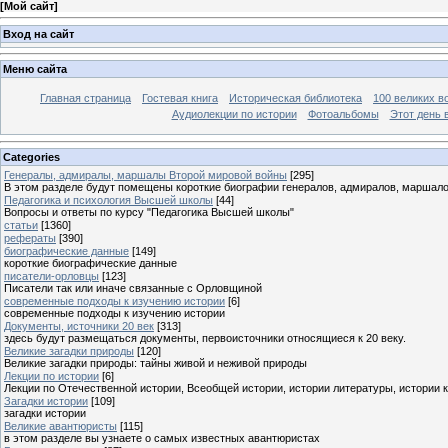
[
Мой сайт
]
Вход на сайт
Меню сайта
Главная страница
Гостевая книга
Историческая библиотека
100 великих в
Аудиолекции по истории
Фотоальбомы
Этот день 
Categories
Генералы, адмиралы, маршалы Второй мировой войны
[295]
В этом разделе будут помещены короткие биографии генералов, адмиралов, маршал
Педагогика и психология Высшей школы
[44]
Вопросы и ответы по курсу "Педагогика Высшей школы"
статьи
[1360]
рефераты
[390]
биографические данные
[149]
короткие биографические данные
писатели-орловцы
[123]
Писатели так или иначе связанные с Орловщиной
современные подходы к изучению истории
[6]
современные подходы к изучению истории
Документы, источники 20 век
[313]
здесь будут размещаться документы, первоисточники относящиеся к 20 веку.
Великие загадки природы
[120]
Великие загадки природы: тайны живой и неживой природы
Лекции по истории
[6]
Лекции по Отечественной истории, Всеобщей истории, истории литературы, истории 
Загадки истории
[109]
загадки истории
Великие авантюристы
[115]
в этом разделе вы узнаете о самых известных авантюристах