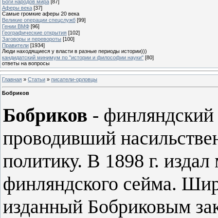
Боги народов мира
[87]
Аферы века
[37]
Самые громкие аферы 20 века
Великие операции спецслужб
[99]
Гении ВМФ
[96]
Географические открытия
[102]
Заговоры и перевороты
[100]
Правители
[1934]
Люди находящиеся у власти в разные периоды истории)))
кандидатский минимум по "истории и философии науки"
[80]
ответы на вопросы
Главная
»
Статьи
»
писатели-орловцы
Бобриков
Бобриков
- финляндский 
проводивший насильстве
политику. В 1898 г. изда
финляндского сейма. Шир
изданный Бобриковым зак