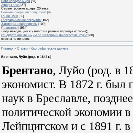
Боги народов мира
[87]
Аферы века
[37]
Самые громкие аферы 20 века
Великие операции спецслужб
[99]
Гении ВМФ
[96]
Географические открытия
[102]
Заговоры и перевороты
[100]
Правители
[1934]
Люди находящиеся у власти в разные периоды истории)))
кандидатский минимум по "истории и философии науки"
[80]
ответы на вопросы
Главная
»
Статьи
»
биографические данные
Брентано, Луйо (род. в 1844 г.)
Брентано
, Луйо (род. в 
экономист. В 1872 г. был
наук в Бреславле, поздне
политической экономии в
Лейпцигском и с 1891 г. 