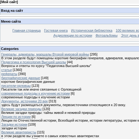
[
Мой сайт
]
Вход на сайт
Меню сайта
Главная страница
Гостевая книга
Историческая библиотека
100 великих в
Аудиолекции по истории
Фотоальбомы
Этот день 
Categories
Генералы, адмиралы, маршалы Второй мировой войны
[295]
В этом разделе будут помещены короткие биографии генералов, адмиралов, маршал
Педагогика и психология Высшей школы
[44]
Вопросы и ответы по курсу "Педагогика Высшей школы"
статьи
[1360]
рефераты
[390]
биографические данные
[149]
короткие биографические данные
писатели-орловцы
[123]
Писатели так или иначе связанные с Орловщиной
современные подходы к изучению истории
[6]
современные подходы к изучению истории
Документы, источники 20 век
[313]
здесь будут размещаться документы, первоисточники относящиеся к 20 веку.
Великие загадки природы
[120]
Великие загадки природы: тайны живой и неживой природы
Лекции по истории
[6]
Лекции по Отечественной истории, Всеобщей истории, истории литературы, истории 
Загадки истории
[109]
загадки истории
Великие авантюристы
[115]
в этом разделе вы узнаете о самых известных авантюристах