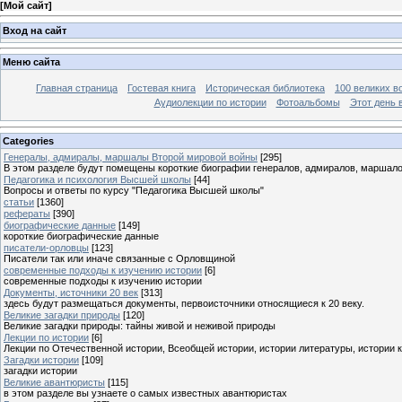
[
Мой сайт
]
Вход на сайт
Меню сайта
Главная страница
Гостевая книга
Историческая библиотека
100 великих в
Аудиолекции по истории
Фотоальбомы
Этот день 
Categories
Генералы, адмиралы, маршалы Второй мировой войны
[295]
В этом разделе будут помещены короткие биографии генералов, адмиралов, маршал
Педагогика и психология Высшей школы
[44]
Вопросы и ответы по курсу "Педагогика Высшей школы"
статьи
[1360]
рефераты
[390]
биографические данные
[149]
короткие биографические данные
писатели-орловцы
[123]
Писатели так или иначе связанные с Орловщиной
современные подходы к изучению истории
[6]
современные подходы к изучению истории
Документы, источники 20 век
[313]
здесь будут размещаться документы, первоисточники относящиеся к 20 веку.
Великие загадки природы
[120]
Великие загадки природы: тайны живой и неживой природы
Лекции по истории
[6]
Лекции по Отечественной истории, Всеобщей истории, истории литературы, истории 
Загадки истории
[109]
загадки истории
Великие авантюристы
[115]
в этом разделе вы узнаете о самых известных авантюристах