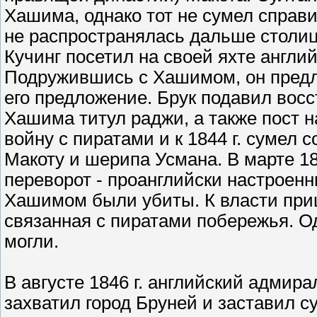
Хашима, однако тот не сумел справи
не распространялась дальше столицы
Кучинг посетил на своей яхте англ
Подружившись с Хашимом, он предл
его предложение. Брук подавил восст
Хашима титул раджи, а также пост 
войну с пиратами и к 1844 г. сумел 
Макоту и шерипа Усмана. В марте 18
переворот - проанглийски настроенн
Хашимом были убиты. К власти приш
связанная с пиратами побережья. О
могли.
В августе 1846 г. английский адмира
захватил город Бруней и заставил с