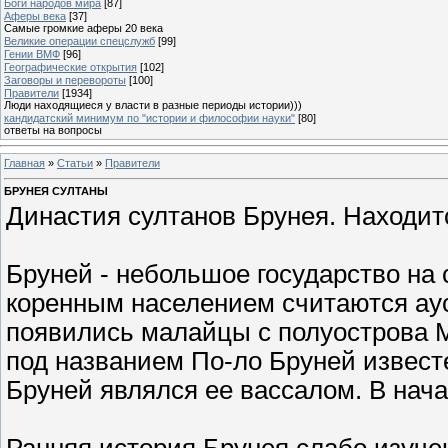
Боги народов мира
[87]
Аферы века
[37]
Самые громкие аферы 20 века
Великие операции спецслужб
[99]
Гении ВМФ
[96]
Географические открытия
[102]
Заговоры и перевороты
[100]
Правители
[1934]
Люди находящиеся у власти в разные периоды истории)))
кандидатский минимум по "истории и философии науки"
[80]
ответы на вопросы
Главная
»
Статьи
»
Правители
БРУНЕЯ СУЛТАНЫ
Династия султанов Брунея. Находится
Бруней - небольшое государство на
коренным населением считаются аус
появились малайцы с полуострова М
под названием По-ло Бруней извест
Бруней являлся ее вассалом. В нача