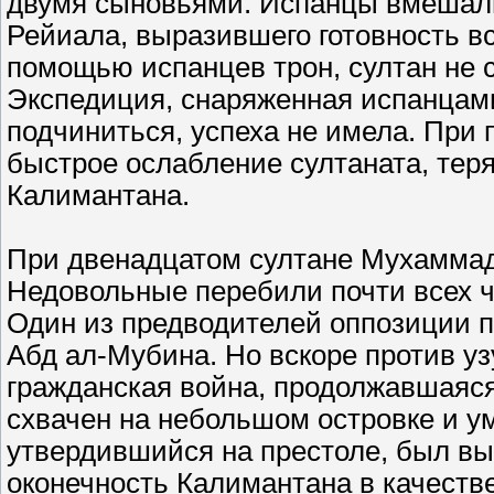
двумя сыновьями. Испанцы вмешали
Рейиала, выразившего готовность вс
помощью испанцев трон, султан не 
Экспедиция, снаряженная испанцами 
подчиниться, успеха не имела. При
быстрое ослабление султаната, тер
Калимантана.
При двенадцатом султане Мухаммад
Недовольные перебили почти всех ч
Один из предводителей оппозиции п
Абд ал-Мубина. Но вскоре против у
гражданская война, продолжавшаяся
схвачен на небольшом островке и у
утвердившийся на престоле, был вы
оконечность Калимантана в качеств