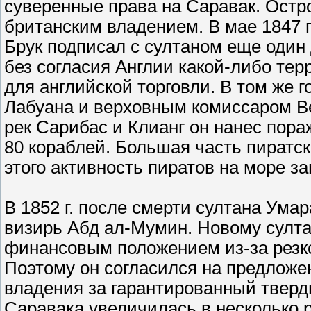
суверенные права на Саравак. Остро
британским владением. В мае 1847 г
Брук подписал с султаном еще один 
без согласия Англии какой-либо тер
для английской торговли. В том же 
Лабуана и верховным комиссаром Вел
рек Сарибас и Клианг он нанес пора
80 кораблей. Большая часть пиратск
этого активность пиратов на море за
В 1852 г. после смерти султана Ума
визирь Абд ал-Мумин. Новому султа
финансовым положением из-за резко
Поэтому он согласился на предлож
владения за гарантированный тверды
Саравака увеличилась в несколько 