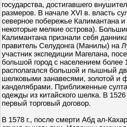
государства, достигавшего внушите
размеров. В начале XVI в. власть с
северное побережье Калимантана и
некоторые мелкие острова). Больши
Калимантана признали себя данника
правитель Селудонга (Манилы) на Л
участник экспедиции Магелана, посе
большой город с населением более 1
располагался большой и пышный дв
шелковыми занавесями, золотой и 
канделябрами. Приближенные султан
одежды из китайского шелка. В 1526
первый торговый договор.
В 1578 г., после смерти Абд ал-Каха