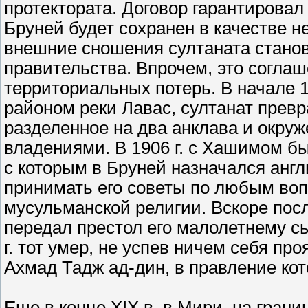
протектората. Договор гарантировал
Бруней будет сохранен в качестве н
внешние сношения султаната стано
правительства. Впрочем, это соглаш
территориальных потерь. В начале 19
районом реки Лавас, султанат превр
разделенное на два анклава и окруж
владениями. В 1906 г. с Хашимом бы
с которым в Бруней назначался англ
принимать его советы по любым воп
мусульманской религии. Вскоре посл
передал престол его малолетнему с
г. тот умер, не успев ничем себя п
Ахмад Тадж ад-дин, в правление ко
Еще в конце XIX в. в Мири, на гран