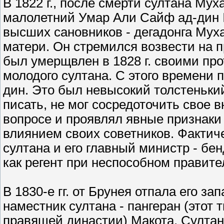
В 1822 г., после смерти султана М
малолетний Умар Али Сайф ад-дин II
высших сановников - дегадонга Мух
матери. Он стремился возвести на п
был умерщвлен в 1828 г. своими про
молодого султана. С этого времени
дин. Это был невысокий толстенький
писать, не мог сосредоточить свое 
вопросе и проявлял явные признаки
влиянием своих советников. Фактич
султана и его главный министр - б
как регент при неспособном правите
В 1830-е гг. от Брунея отпала его за
наместник султана - пангеран (этот
правящей династии) Макота. Султан