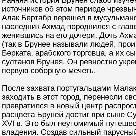
Ранняя история Брунея слабо изуче
источников об этом периоде чрезвыч
Алак Бертабр перешел в мусульманс
наследник Ахмад породнился с главо
женившись на его дочери. Дочь Ахм
(так в Брунее называли людей, про
Берката, арабского торговца, а их 
султанов Брунея. Он ревностно укр
первую соборную мечеть.
После захвата португальцами Малак
заходить в этот город, перенесли с
превратился в новый центр распрос
расцвета Бруней достиг при сыне С
XVI в. Это был неутомимый путешес
владения. Создав сильный парусный