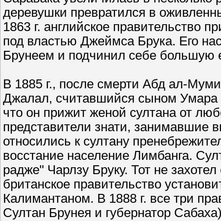
деревушки превратился в оживленны
1863 г. английское правительство 
под властью Джеймса Брука. Его на
Брунеем и подчинил себе большую е
В 1885 г., после смерти Абд ал-Му
Джалал, считавшийся сыном Умара А
что он прижит женой султана от лю
представители знати, занимавшие в
относились к султану пренебрежител
восстание население Лимбанга. Сул
радже" Чарлзу Бруку. Тот не захотел
британское правительство установи
Калимантаном. В 1888 г. все три пр
Султан Брунея и губернатор Сабаха)