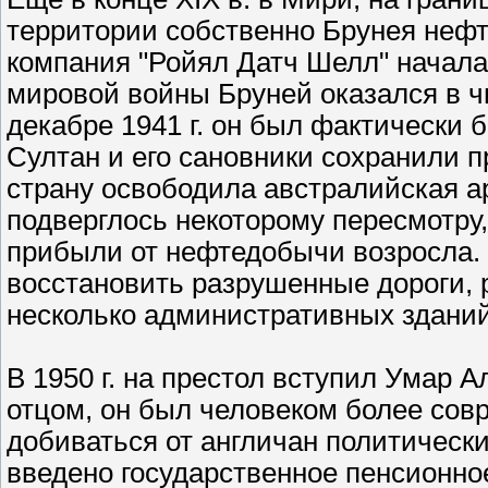
территории собственно Брунея нефть
компания "Ройял Датч Шелл" начал
мировой войны Бруней оказался в ч
декабре 1941 г. он был фактически 
Султан и его сановники сохранили пр
страну освободила австралийская а
подверглось некоторому пересмотру,
прибыли от нефтедобычи возросла. З
восстановить разрушенные дороги, р
несколько административных зданий
В 1950 г. на престол вступил Умар А
отцом, он был человеком более сов
добиваться от англичан политически
введено государственное пенсионно