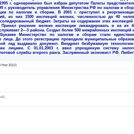
1995 г. одновременно был избран депутатом Палаты представител
9 г. руководитель управления Министрества РФ по налогам и сборам 
ии по налогам и сборам. В 2001 г. приступил к реорганизац
ий, из них 1500 инспекций мелких, численностью до 40 чело
нсолидированный бюджет. Затраты на содержание этих инспекций
. Принял решение мелкие инспекции ликвидировать и на их б
бслуживает 2—3 района. Создал более 500 межрайонных инспекций и
 Букаеве Министерство по налогам и сборам стало единств
 лица. До этого регистрацию проводили муниципальные образов
вой лад выдавало документ. Внедряет безбумажную технологию
и лицами. С 01.01.2003 г. ввел упрощенную систему налог
логовой службы второго ранга. Заслуженный экономист РФ. Любит п
 Ноя 2012)