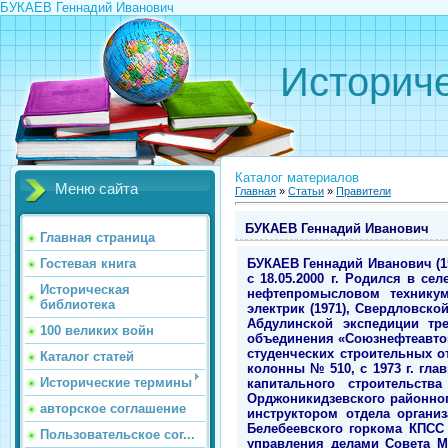
БУКАЕВ Геннадий Иванович
Историче
Каталог материалов
Меню сайта
Главная
»
Статьи
»
Правители
БУКАЕВ Геннадий Иванович
Главная страница
БУКАЕВ Геннадий Иванович (15
Гостевая книга
с 18.05.2000 г. Родился в с
Историческая
нефтепромысловом техникум
библиотека
электрик (1971), Свердловско
Абдулинской экспедиции тре
100 великих войн
объединения «Союзнефтеавтом
студенческих строительных 
Каталог статей
колонны № 510, с 1973 г. гла
Исторические термины
капитального строительств
Орджоникидзевского районног
авторское соглашение
инструктором отдела органи
Белебеевского горкома КПСС
Пользовательское сог...
управления делами Совета М