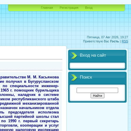
Главная
Регистрация
Вход
Пятница, 07 Авг 2026, 19:27
Приветствую Вас
Гость
|
RSS
Вход на сайт
правительстве М. М. Касьянова
Поиск
ние получил в Бугурусланском
 по специальности инженер-
С 1965 г. помощник бурильщика
колонны, наладчик в системе
ником республиканского штаба
ередвижной механизированной
л назначен начальником отдела
ель председателя исполкома
 Высшей партийной школы стал
по 1990 г. первый секретарь
орговли, кооперации и услуг
твенную налоговую инспекцию