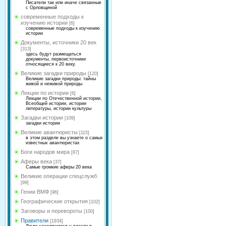
Писатели так или иначе связанные
с Орловщиной
современные подходы к
изучению истории
[6]
современные подходы к изучению
истории
Документы, источники 20 век
[313]
здесь будут размещаться
документы, первоисточники
относящиеся к 20 веку.
Великие загадки природы
[120]
Великие загадки природы: тайны
живой и неживой природы
Лекции по истории
[6]
Лекции по Отечественной истории,
Всеобщей истории, истории
литературы, истории культуры
Загадки истории
[109]
загадки истории
Великие авантюристы
[115]
в этом разделе вы узнаете о самых
известных авантюристах
Боги народов мира
[87]
Аферы века
[37]
Самые громкие аферы 20 века
Великие операции спецслужб
[99]
Гении ВМФ
[96]
Географические открытия
[102]
Заговоры и перевороты
[100]
Правители
[1934]