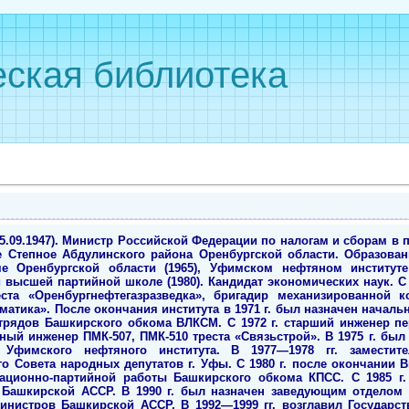
ская библиотека
.09.1947). Министр Российской Федерации по налогам и сборам в 
еле Степное Абдулинского района Оренбургской области. Образова
е Оренбургской области (1965), Уфимском нефтяном институте
й высшей партийной школе (1980). Кандидат экономических наук. 
ста «Оренбургнефтегазразведка», бригадир механизированной 
атика». После окончания института в 1971 г. был назначен началь
отрядов Башкирского обкома ВЛКСМ. С 1972 г. старший инженер п
вный инженер ПМК-507, ПМК-510 треста «Связьстрой». В 1975 г. бы
а Уфимского нефтяного института. В 1977—1978 гг. заместит
о Совета народных депутатов г. Уфы. С 1980 г. после окончании
зационно-партийной работы Башкирского обкома КПСС. С 1985 г. 
 Башкирской АССР. В 1990 г. был назначен заведующим отделом т
инистров Башкирской АССР. В 1992—1999 гг. возглавил Государс