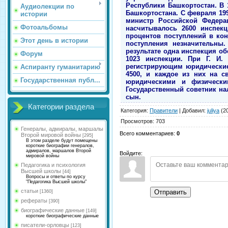
Республики Башкортостан. В 
Аудиолекции по
Башкортостана. С февраля 199
истории
министр Российской Федерац
Фотоальбомы
насчитывалось 2600 инспекц
процентов поступлений в ко
Этот день в истории
поступления незначительны
результате одна инспекция о
Форум
1023 инспекции. При Г. И.
регистрирующим юридические
Аспиранту гуманитарию
4500, и каждое из них на с
Государственная публ...
юридическими и физическим
Государственный советник на
сын.
Категории раздела
Категория
:
Правители
|
Добавил
:
juliya
(20
Просмотров
:
703
Генералы, адмиралы, маршалы
Всего комментариев
:
0
Второй мировой войны
[295]
В этом разделе будут помещены
короткие биографии генералов,
адмиралов, маршалов Второй
Войдите:
мировой войны
Педагогика и психология
Высшей школы
[44]
Вопросы и ответы по курсу
"Педагогика Высшей школы"
статьи
Отправить
[1360]
рефераты
[390]
биографические данные
[149]
короткие биографические данные
писатели-орловцы
[123]