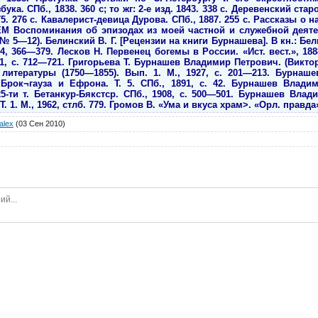
ка. СПб., 1838. 360 с; то жг: 2-е изд. 1843. 338 с. Деревенский ста
5. 276 с. Кавалерист-девица Дурова. СПб., 1887. 255 с. Рассказы о 
ЕМ Воспоминания об эпизодах из моей частной и служебной деятел
, № 5—12). Белинский В. Г. [Рецензии на книги Бурнашева]. В кн.: Бели
14, 366—379. Лесков Н. Первенец богемы в России. «Ист. вест.», 18
1, с. 712—721. Григорьева Т. Бурнашев Владимир Петрович. (Викто
литературы (1750—1855). Вып. 1. М., 1927, с. 201—213. Бурнаш
Брок¬гауза и Ефрона. Т. 5. СПб., 1891, с. 42. Бурнашев Владим
-ти т. Бетанкур-Бякстср. СПб., 1908, с. 500—501. Бурнашев Влад
 1. М., 1962, стлб. 779. Громов В. «Ума и вкуса храм>. «Орл. правда»,
alex
(03 Сен 2010)