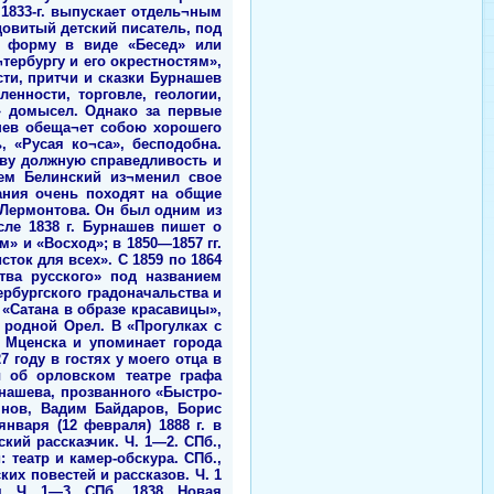
 1833-г. выпускает отдель¬ным
довитый детский писатель, под
, форму в виде «Бесед» или
тербургу и его окрестностям»,
сти, притчи и сказки Бурнашев
нности, торговле, геологии,
» домысел. Однако за первые
шев обеща¬ет собою хорошего
, «Русая ко¬са», бесподобна.
еву должную справедливость и
шем Белинский из¬менил свое
ания очень походят на общие
 Лермонтова. Он был одним из
сле 1838 г. Бурнашев пишет о
» и «Восход»; в 1850—1857 гг.
ток для всех». С 1859 по 1864
тва русского» под названием
тербургского градоначальства и
 «Сатана в образе красавицы»,
 родной Орел. В «Прогулках с
и Мценска и упоминает города
 году в гостях у моего отца в
 об орловском театре графа
рнашева, прозванного «Быстро-
янов, Вадим Байдаров, Борис
нваря (12 февраля) 1888 г. в
кий рассказчик. Ч. 1—2. СПб.,
: театр и камер-обскура. СПб.,
ских повестей и рассказов. Ч. 1
. Ч. 1—3. СПб., 1838. Новая