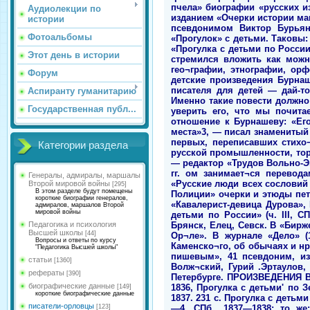
пчела» биографии «русских из
Аудиолекции по
изданием «Очерки истории ман
истории
псевдонимом Виктор Бурьян
Фотоальбомы
«Прогулок» с детьми. Таковы:
«Прогулка с детьми по России
Этот день в истории
стремился вложить как можн
гео¬графии, этнографии, ор
Форум
детские произведения Бурна
писателя для детей — дай-то
Аспиранту гуманитарию
Именно такие повести должно
Государственная публ...
уверить его, что мы почита
отношение к Бурнашеву: «Ег
места»3, — писал знаменитый
первых, переписавших стихо¬
Категории раздела
русской промышленности, торг
— редактор «Трудов Вольно-Эк
гг. ом занимает¬ся перевод
Генералы, адмиралы, маршалы
«Русские люди всех сословий и
Второй мировой войны
[295]
В этом разделе будут помещены
Полиции» очерки и этюды пете
короткие биографии генералов,
«Кавалерист-девица Дурова»,
адмиралов, маршалов Второй
мировой войны
детьми по России» (ч. III, 
Брянск, Елец, Севск. В «Бирж
Педагогика и психология
Высшей школы
[44]
Ор¬ле». В журнале «Дело» 
Вопросы и ответы по курсу
Каменско¬го, об обычаях и нр
"Педагогика Высшей школы"
пишевым», 41 псевдоним, из
статьи
[1360]
Волж¬ский, Гурий .Эртаулов,
рефераты
[390]
Петербурге. ПРОИЗВЕДЕНИЯ В. 
биографические данные
1836, Прогулка с детьми' по З
[149]
короткие биографические данные
1837. 231 с. Прогулка с детьми
писатели-орловцы
—4. СПб., 1837—1838; то же
[123]