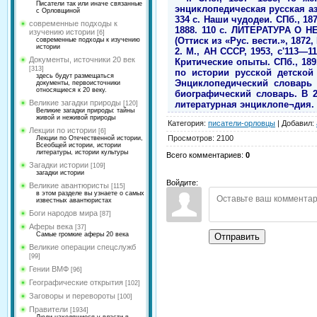
Писатели так или иначе связанные
энциклопедическая русская азбу
с Орловщиной
334 с. Наши чудодеи. СПб., 187
современные подходы к
1888. 110 с. ЛИТЕРАТУРА О Н
изучению истории
[6]
(Оттиск из «Рус. вести.», 1872
современные подходы к изучению
истории
2. М., АН СССР, 1953, с'113—1
Документы, источники 20 век
Критические опыты. СПб., 189
[313]
по истории русской детской 
здесь будут размещаться
Энциклопедический словарь 
документы, первоисточники
относящиеся к 20 веку.
биографический словарь. В 25
Великие загадки природы
литературная энциклопе¬дия. Т.
[120]
Великие загадки природы: тайны
живой и неживой природы
Категория
:
писатели-орловцы
|
Добавил
:
Лекции по истории
[6]
Просмотров
:
2100
Лекции по Отечественной истории,
Всеобщей истории, истории
литературы, истории культуры
Всего комментариев
:
0
Загадки истории
[109]
загадки истории
Войдите:
Великие авантюристы
[115]
в этом разделе вы узнаете о самых
известных авантюристах
Боги народов мира
[87]
Аферы века
[37]
Самые громкие аферы 20 века
Отправить
Великие операции спецслужб
[99]
Гении ВМФ
[96]
Географические открытия
[102]
Заговоры и перевороты
[100]
Правители
[1934]