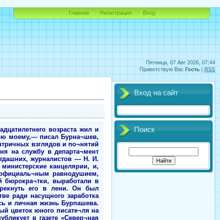
Главная
Регистрация
Вход
Пятница, 07 Авг 2026, 07:44
Приветствую Вас
Гость
|
RSS
Вход на сайт
адцатилетнего возраста жил и
Поиск
орю моему,— писал Бурна¬шев,
нтричных взглядов и по¬нятий
еня на службу в департа¬мент
гдашних, журналистов — Н. И.
 министерские канцелярии, и,
м официаль¬ным равнодушием,
й бюрокра¬тки, выработали в
прекнуть его в лени. Он был
ве ради насущного заработка
ась и личная жизнь Бурпашева.
ый цветок юного писате¬ля на
убликует в газете «Север¬ная