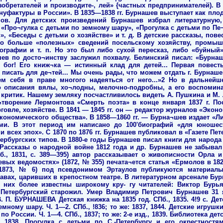
обретателей и производите-, лей» {частных предпринимателей). В
уфактуры в России». В 1835—1838 гг. Бурнашев выступает как пло
ов. Для детских произведений Бурнашев избрал литературную
 «Про¬гулка с детьми по земному шару», «Прогулка с детьми по Пе¬
», «Беседы с детьми о хозяйстве» и т. д. В детские рассказы, пове
о больше «полезных» сведений посельскому хозяйству, промышле
фографии и т. п. Но это был либо сухой пересказ, либо «буйный
шев по досто¬инству заслужил похвалу. Белинский писал: «Бурна
 бог! Его книж¬ка — истинный клад для детей... Первая повесть
 писать для де¬тей... Мы очень рады, что можем отдать г. Бурнаш
ем себя в праве многого надеяться от него...»2 Но в дальней
о описания вялы, хо¬лодны, мелочно-подробны, а его воспомин
 критик. Нашему земляку посчастливилось видеть А. Пушкина и М.
творение Лермонтова «Смерть поэта» в конце января 1837 г. По
овле, хозяйстве. В 1841 — 1845 гг. он — редактор журналов «Эконом
ономического общества». В 1858—1860 гг. — Бурна¬шев издает «Лис
ами. В этот период им написано до 100'биографий «для юношес
 всех эпох». С 1870 по 1876 гг. Бурнашев публиковал в «Газете Пе
рбургских типов. В 1880-е годы Бурнашев писал книги для народа
 Рассказы о народной войне 1812 года и др. Бурнашев не забывал
СПб., 1831, с. 389—395) автор рассказывает о живописности Орла 
евых ведомостях» (1872, № 355) печата¬ется статья «Ермолов в 1827
(1873, № 6) под псевдонимом Эртаулов публикуются материалы
авах, царивших в крепостном театре. В литературном арсенале Бу
 них более известны широкому кру- гу читателей: Виктор Бурь
 Петербургский старожил. Умер Владимир Петрович Бурнашев 31 я
П. БУРНАШЕВА Детская книжка на 1835 год. СПб., 1835. 4!9 с. Детс
емному шару. Ч. 1—2. СПб., !836; то же: 1837, 1844. Детские игрушки
 по России. Ч. 1—4. СПб., 1837; то же: 2-е изд., 1839. Библиотека дет
: 1838. Прогулка с детьми по С.-Петербургу и его окрестностям