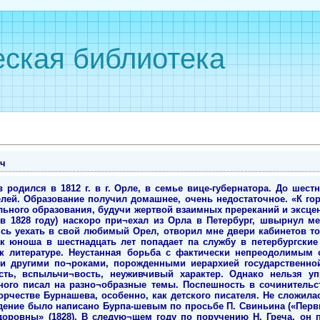
ская библиотека
ч
родился в 1812 г. в г. Орле, в семье вице-губернатора. До шестн
лей. Образование получил домашнее, очень недостаточное. «К г
льного образования, будучи жертвой взаимных пререканий и эксце
{в 1828 году) наскоро при¬ехал из Орла в Петербург, швырнул м
пясь уехать в свой любимый Орел, отворил мне двери кабинетов то
ак юноша в шестнадцать лет попадает па службу в петербургские
к литературе. Неустанная борьба с фактически непреодолимы
и другими по¬роками, порожденными иерархией государственно
ть, вспыльчи¬вость, неуживчивый характер. Однако нельзя у
ого писал на разно¬образные темы. Поспешность в сочинительст
орчестве Бурнашева, особенно, как детского писателя. Не сложил
дение было написано Бурпа-шевым по просьбе П. Свиньина («Перв
ровны» (1828). В следую¬щем году по поручению Н. Греча, он п