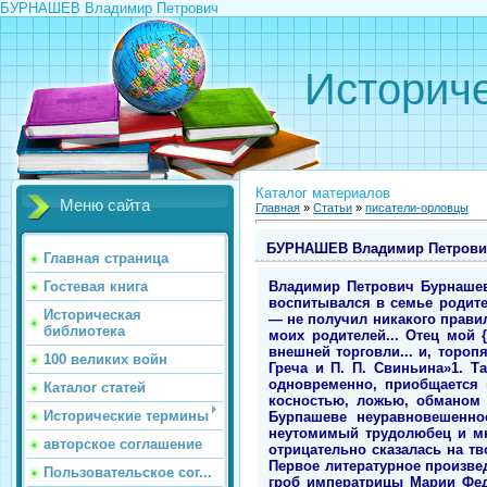
БУРНАШЕВ Владимир Петрович
Историче
Каталог материалов
Меню сайта
Главная
»
Статьи
»
писатели-орловцы
БУРНАШЕВ Владимир Петрови
Главная страница
Владимир Петрович Бурнашев 
Гостевая книга
воспитывался в семье родите
Историческая
— не получил никакого прави
библиотека
моих родителей... Отец мой 
внешней торговли... и, торо
100 великих войн
Греча и П. П. Свиньина»1. Т
одновременно, приобщается 
Каталог статей
косностью, ложью, обманом 
Исторические термины
Бурпашеве неуравновешеннос
неутомимый трудолюбец и мн
авторское соглашение
отрицательно сказалась на тв
Первое литературное произве
Пользовательское сог...
гроб императрицы Марии Федо