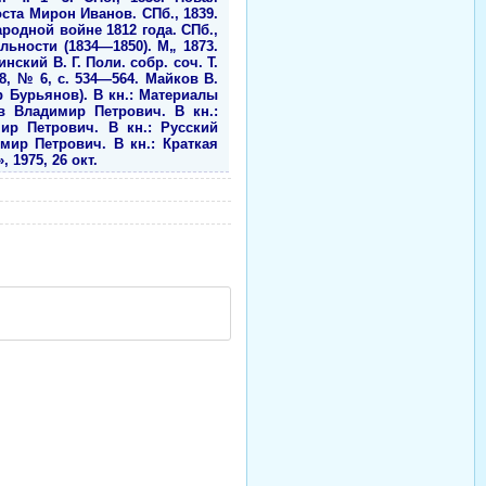
роста Мирон Иванов. СПб., 1839.
народной войне 1812 года. СПб.,
ьности (1834—1850). М„ 1873.
нский В. Г. Поли. собр. соч. Т.
88, № 6, с. 534—564. Майков В.
р Бурьянов). В кн.: Материалы
ев Владимир Петрович. В кн.:
ир Петрович. В кн.: Русский
имир Петрович. В кн.: Краткая
 1975, 26 окт.