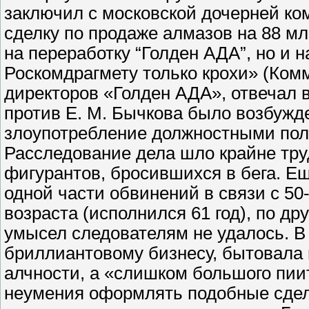
заключил с московской дочерней ко
сделку по продаже алмазов на 88 м
на переработку “Голден АДА”, но и н
Роскомдрагмету только крохи» (Комм
директоров «Голден АДА», отвечал в 
против Е. М. Бычкова было возбужд
злоупотребление должностными полн
Расследование дела шло крайне тру
фигурантов, бросившихся в бега. Е
одной части обвинений в связи с 50
возраста (исполнился 61 год), по д
умысел следователям не удалось. В 
бриллиантовому бизнесу, бытовала в
алчности, а «слишком большого пии
неумения оформлять подобные сдел