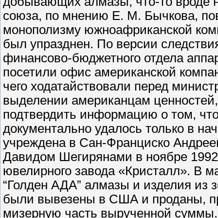
добывающих алмазы, что-то вроде н
союза, по мнению Е. М. Бычкова, п
монополизму южноафриканской комп
был упразднен. По версии следствия,
финансово-бюджетного отдела аппар
посетили офис американской компа
чего ходатайствовали перед минист
выделении американцам ценностей, 
подтвердить информацию о том, что
документально удалось только в нач
учреждена в Сан-Франциско Андрее
Давидом Шегирянами в ноябре 1992 г
ювелирного завода «Кристалл». В ма
“Голден АДА” алмазы и изделия из з
были вывезены в США и проданы, п
мизерную часть вырученной суммы.