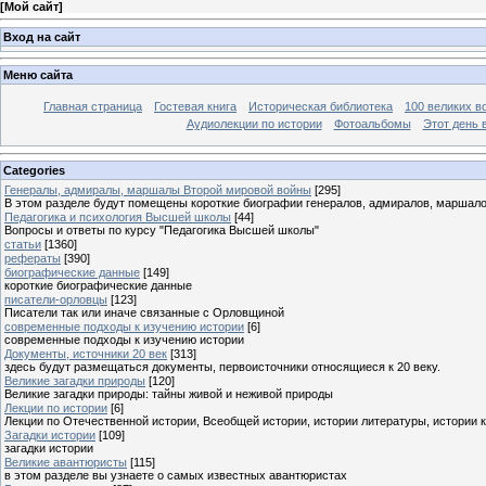
[
Мой сайт
]
Вход на сайт
Меню сайта
Главная страница
Гостевая книга
Историческая библиотека
100 великих в
Аудиолекции по истории
Фотоальбомы
Этот день 
Categories
Генералы, адмиралы, маршалы Второй мировой войны
[295]
В этом разделе будут помещены короткие биографии генералов, адмиралов, маршал
Педагогика и психология Высшей школы
[44]
Вопросы и ответы по курсу "Педагогика Высшей школы"
статьи
[1360]
рефераты
[390]
биографические данные
[149]
короткие биографические данные
писатели-орловцы
[123]
Писатели так или иначе связанные с Орловщиной
современные подходы к изучению истории
[6]
современные подходы к изучению истории
Документы, источники 20 век
[313]
здесь будут размещаться документы, первоисточники относящиеся к 20 веку.
Великие загадки природы
[120]
Великие загадки природы: тайны живой и неживой природы
Лекции по истории
[6]
Лекции по Отечественной истории, Всеобщей истории, истории литературы, истории 
Загадки истории
[109]
загадки истории
Великие авантюристы
[115]
в этом разделе вы узнаете о самых известных авантюристах