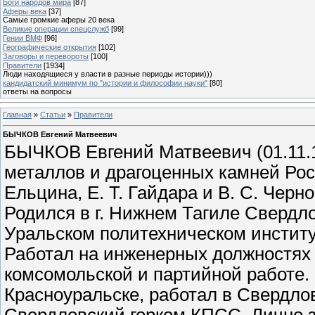
Боги народов мира
[87]
Аферы века
[37]
Самые громкие аферы 20 века
Великие операции спецслужб
[99]
Гении ВМФ
[96]
Географические открытия
[102]
Заговоры и перевороты
[100]
Правители
[1934]
Люди находящиеся у власти в разные периоды истории)))
кандидатский минимум по "истории и философии науки"
[80]
ответы на вопросы
Главная
»
Статьи
»
Правители
БЫЧКОВ Евгений Матвеевич
БЫЧКОВ Евгений Матвеевич (01.11.
металлов и драгоценных камней Рос
Ельцина, Е. Т. Гайдара и В. С. Черно
Родился в г. Нижнем Тагиле Свердл
Уральском политехническом институ
Работал на инженерных должностях 
комсомольской и партийной работе.
Красноуральске, работал в Свердло