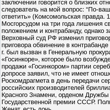
заключении говорится о близких от
следователь на мой вопрос: “По-ваш
ответить» (Комсомольская правда. 1
Мосгорсудом на три года лишения 
положением и контрабанду, однако за
Верховный суд РФ изменил приговор
приговора обвинение в контрабанде 
г. был вызван в Генеральную прокур
«Госинкоре», которое было возбужден
продажи «Госинкором» партии сере
допросе заявил, что не имеет отноше
Роскомдрагмета в день передачи се
российских производителей бриллиа
Красного Знамени, орденом Дружбы 
Государственной премии СССР. Пол
Женат, есть дочь.