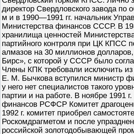
Свердловский горком КПСС. Лично з
директор Свердловского завода по 
м и в 1990—1991 гг. начальник Упр
Министерства финансов СССР. В 198
хранилища ценностей Министерства
партийного контроля при ЦК КПСС п
алмазов на 30 миллионов долларов
Бирс», с которой у СССР было согл
Члены КПК требовали исключить из 
Е. М. Бычкова вступился министр фи
у него нет специалистов такого уро
партии и на работе. В ноябре 1991 
финансов РСФСР Комитет драгоценн
1992 г. комитет приобрел самостоят
Роскомдрагметом и после упразднен
российской золотодобывающей про