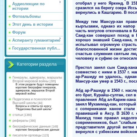
отобрал у него Яркенд. В 15
Аудиолекции по
сразился на берегу озера Ис
истории
вернулись в Кашгарию. В пос
Фотоальбомы
Между тем Мансур-хан прав
Этот день в истории
кыргызами, однако их напор 
часть могулов откочевала в Ка
Форум
Саид-хан совершил поход в 
хорошо знавший Саид-хана, 
Аспиранту гуманитарию
испытывал огромную страсть 
Государственная публ...
благословенной жизни достиг
счастью служения святым лю
человеку и суфию он относился
Категории раздела
Престол занял сын Саид-хан
совместно с ними в 1537 г. 
ар-Рашиду не удалось, одна
Генералы, адмиралы, маршалы
Мансур-хан умер в 1543 г., п
Второй мировой войны
[295]
В этом разделе будут помещены
короткие биографии генералов,
Абд ар-Рашиду в 1560 г. насл
адмиралов, маршалов Второй
мировой войны
его брат, Курайш-султан, сел в
правления Абд ал-Карим-хана 
Педагогика и психология
Высшей школы
[44]
занял Мухаммад-хан, который у
Вопросы и ответы по курсу
с соперниками ханом стали с
"Педагогика Высшей школы"
правивший в Аксу. В 1630 г.
статьи
[1360]
Махмуд тоже правил недолго 
рефераты
[390]
современников, был "слабым 
биографические данные
представителя другой ветви 
[149]
короткие биографические данные
вернулся с узбекским войском
писатели-орловцы
[123]