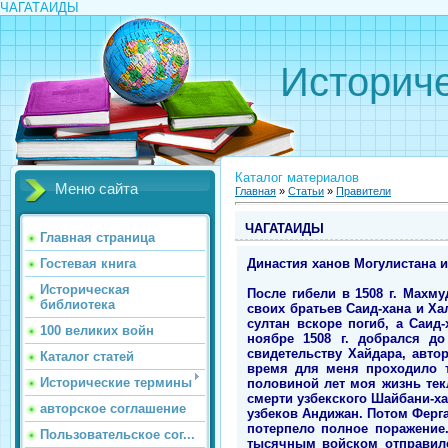
ЧАГАТАИДЫ
Историче
Каталог материалов
Меню сайта
Главная
»
Статьи
»
Правители
ЧАГАТАИДЫ
Главная страница
Династия ханов Могулистана и 
Гостевая книга
Историческая
После гибели в 1508 г. Махм
библиотека
своих братьев Саид-хана и Ха
султан вскоре погиб, а Саид
100 великих войн
ноябре 1508 г. добрался до
свидетельству Хайдара, автор
Каталог статей
время для меня проходило т
Исторические термины
половиной лет моя жизнь текл
смерти узбекского Шайбани-ха
авторское соглашение
узбеков Андижан. Потом Ферга
потерпело полное поражение.
Пользовательское сог...
тысячным войском отправилс