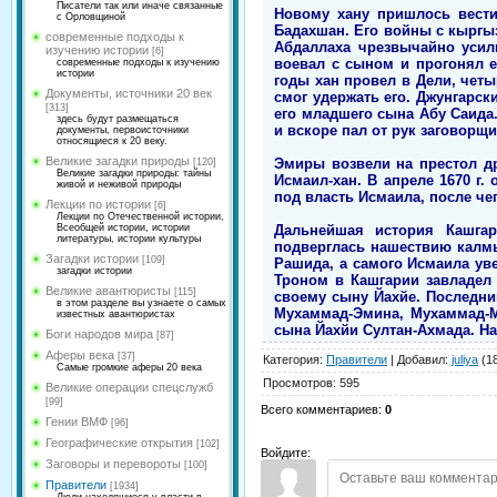
Писатели так или иначе связанные
Новому хану пришлось вести
с Орловщиной
Бадахшан. Его войны с кыргыз
современные подходы к
Абдаллаха чрезвычайно усил
изучению истории
[6]
воевал с сыном и прогонял е
современные подходы к изучению
истории
годы хан провел в Дели, четы
Документы, источники 20 век
смог удержать его. Джунгарск
[313]
его младшего сына Абу Саида.
здесь будут размещаться
и вскоре пал от рук заговорщи
документы, первоисточники
относящиеся к 20 веку.
Великие загадки природы
Эмиры возвели на престол др
[120]
Великие загадки природы: тайны
Исмаил-хан. В апреле 1670 г.
живой и неживой природы
под власть Исмаила, после че
Лекции по истории
[6]
Лекции по Отечественной истории,
Дальнейшая история Кашга
Всеобщей истории, истории
литературы, истории культуры
подверглась нашествию калм
Загадки истории
[109]
Рашида, а самого Исмаила уве
загадки истории
Троном в Кашгарии завладел 
Великие авантюристы
[115]
своему сыну Йахйе. Последний
в этом разделе вы узнаете о самых
Мухаммад-Эмина, Мухаммад-М
известных авантюристах
сына Йахйи Султан-Ахмада. На
Боги народов мира
[87]
Аферы века
[37]
Категория
:
Правители
|
Добавил
:
juliya
(18
Самые громкие аферы 20 века
Просмотров
:
595
Великие операции спецслужб
[99]
Всего комментариев
:
0
Гении ВМФ
[96]
Географические открытия
[102]
Войдите:
Заговоры и перевороты
[100]
Правители
[1934]