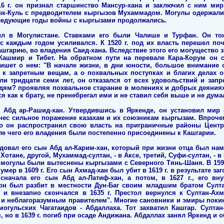
16 г. он признал старшинство Мансур-хана и заключил с ним ми
сык-Куль с предводителем кыргызов Мухаммадом. Могулы одержал
ледующие годы войны с кыргызами продолжались.
ил в Могулистане. Ставками его были Чалише и Турфан. Он то
с каждым годом усиливался. К 1520 г. под их власть перешел по
шгарию, во владения Саид-хана. Вследствие этого его могущество з
Кашмир и Тибет. На обратном пути на перевале Кара-Корум он с
пишет о нем: "В начале жизни, в дни юности, большое внимание
к запретным вещам, а о похвальных поступках и благих делах о
ли тридцати семи лет, он отказался от всех удовольствий и зап
дям? проявляя похвальное старание в молениях и добрых деяниях
 как к брату, не пренебрегал ими и не ставил себя выше и не думал
а Абд ар-Рашид-хан. Утвердившись в Яркенде, он установил мир
нанес сильное поражение казахам и их союзникам кыргызам. Впроче
ко он распространил свою власть на приграничные районы Центр
осле чего его владения были постепенно присоединены к Кашгарии.
едовал его сын Абд ал-Карим-хан, который при жизни отца был на
 Хотане, другой, Мухаммад-султан, - в Аксе, третий, Суфи-султан, - 
могулы были вытеснены кыргызами с Северного Тянь-Шаня. В 1591 
мер в 1609 г. Его сын Ахмад-хан был убит в 1619 г. в результате з
начала его сын Абд ал-Латиф-хан, а потом, в 1627 г., его вну
 он был разбит в местности Дун-Баг своим младшим братом Султ
и внезапно скончался в 1635 г. Престол вернулся к Султан-Ахм
и неблагоразумным правителем". Многие сановники и эмиры покин
могульских Чагатаидов - Абдаллаха. Тот захватил Кашгар. Султа
, но в 1639 г. погиб при осаде Андижана. Абдаллах занял Яркенд и 