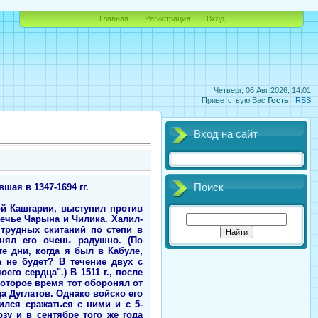
Главная
Регистрация
Вход
Четверг, 06 Авг 2026, 14:01
Приветствую Вас
Гость
|
RSS
Вход на сайт
шая в 1347-1694 гг.
Поиск
ой Кашгарии, выступил против
речье Чарына и Чилика. Халил-
 трудных скитаний по степи в
инял его очень радушно. (По
те дни, когда я был в Кабуле,
 не будет? В течение двух с
го сердца".) В 1511 г., после
которое время тот оборонял от
а Дуглатов. Однако войско его
ился сражаться с ними и с 5-
у и в сентябре того же года