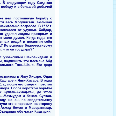
р. В следующем году Саид-хан
и победу и с большой добычей
же вел постоянную борьбу с
чти весь Могулистан. Большая
начительно возросло. В 1532 г.
кончался от удушья. Хайдар,
 он уделял людям праздным и
н мало думал. Когда годы его
ретных вещей и посвятил себя
? Ко всякому благочестивому
, что он государь?"
 с узбекскими Шайбанидами и
м, подчинить эти племена Абд
ального Тянь-Шаня. Его дядя
местником в Янгу-Хисаре. Один
в Кашгаре и Янги-Хисаре. В годы
г., после его смерти, престол
аговора. После короткой борьбы
к Султан-Ахмад-хан, до этого
ан-Махмудом и бежал. Султан-
аду, но он, по свидетельству
ули его и перешли на сторону
н-Ахмад бежал в Мавераннахр,
объединил обе части Кашгарии.