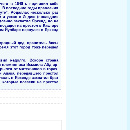
его в 1640 г. подчинил себе
я. В последние годы правления
те". Абдаллах несколько раз
и и уехал в Индию (последние
дленно захватил Яркенд, но не
 посадил на престол в Кашгаре
Сам Йулбарс вернулся в Яркенд
оюродный дед, правитель Аксы
время этот город тоже перешел
ил недолго. Вскоре страна
 племянника Исмаила Абд ар-
крылся от мятежников в горах.
и Апака, передавшего престол
ласть в Яркенде захватил брат
 которые возвели на престол