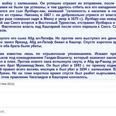
 войну с калмыками. Он успешно отразил их вторжение, после ч
ами не были так успешны, и тем удалось отбить все его нападени
ился его сын Йулбарс-хан, имевший "склонность к насилию и сму
го из страны. Наконец в 1667 г. он добровольно отрекся от власт
ре раза совершал хадж в Мекку и умер в 1675 г.). Йулбарс-хан неме
ий хан Сенгэ вторгся в Восточный Туркестан, отстранил Йулбарса и
 Фактически власть над Кашгарией после этого перешла к Сенгэ. 
ков.
угого его сына Абд ал-Латифа. Но против него выступил его дв
 он занял Яркенд. Абд ал-Латиф бежал в Кашгар. Спустя короткое 
го оба брата были убиты.
рии известна лишь по отрывочным упоминаниям. Исмаил прав
ыков под командованием Галдан-Бошокту, который назначил ханом
л в плен. Против нового хана вспыхнула смута, и Абд ар-Рашид у
его брат Мухаммад-Эмин. Он был убит в 1693 г. по приказу ходж
 правил всего восемь месяцев и был убит в 1694 г. калмыками. В
умин. Но он тоже короткое время спустя был разбит кыргызами,
 этом правление Чагатаидов в Кашгарии кончилось.
 Ноя 2012)