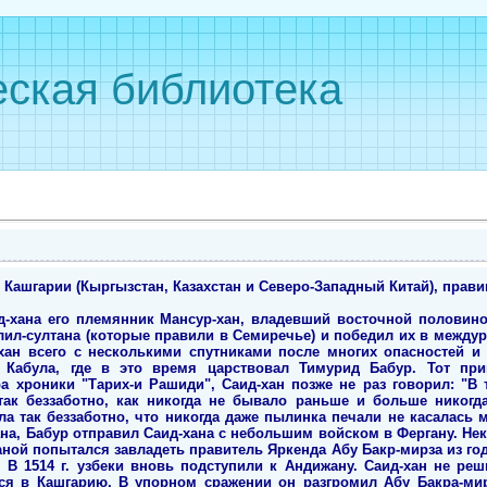
ская библиотека
Кашгарии (Кыргызстан, Казахстан и Северо-Западный Китай), правив
уд-хана его племянник Мансур-хан, владевший восточной половин
лил-султана (которые правили в Семиречье) и победил их в между
-хан всего с несколькими спутниками после многих опасностей и
 Кабула, где в это время царствовал Тимурид Бабур. Тот пр
а хроники "Тарих-и Рашиди", Саид-хан позже не раз говорил: "В 
ак беззаботно, как никогда не бывало раньше и больше никогда
а так беззаботно, что никогда даже пылинка печали не касалась мое
на, Бабур отправил Саид-хана с небольшим войском в Фергану. Не
ной попытался завладеть правитель Яркенда Абу Бакр-мирза из год
 В 1514 г. узбеки вновь подступили к Андижану. Саид-хан не реш
я в Кашгарию. В упорном сражении он разгромил Абу Бакра-мирз