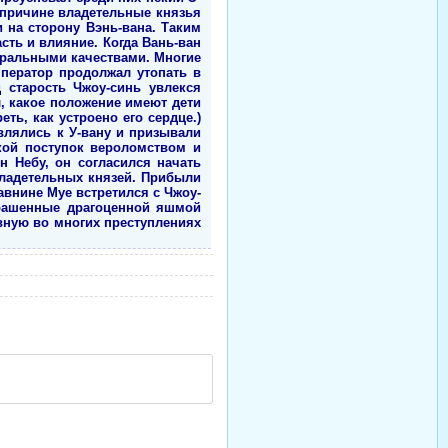
 причине владетельные князья
 на сторону Вэнь-вана. Таким
сть и влияние. Когда Вань-ван
 моральными качествами. Многие
ператор продолжал утопать в
 старость Чжоу-синь увлекся
 какое положение имеют дети
еть, как устроено его сердце.)
влялись к У-вану и призывали
акой поступок вероломством и
н Небу, он согласился начать
владетельных князей. Прибыли
авнине Муе встретился с Чжоу-
крашенные драгоценной яшмой
овную во многих преступлениях