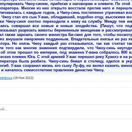
ипулировать Чжоу-синем, прибегая к наговорам и клевете. По этой
ператора. Многие из них открыто восстали против него и перешли
личивалась с каждым годом, а Чжоу-синь постепенно утрачивал вла
язем Чжоу стал его сын У-ван, обладавший, подобно отцу, высокими
и Чжоу-синя охотно переходили к нему на службу. Между тем им
аясь совершал все новые и новые злодейства. (Пишут, что под
иказывал разрезать животы беременным женщинам и рассматривал,
л также зарезать своего министра Би-ганя для того, чтобы посмотр
иях внушали омерзение подданным. Владетельные князья не раз я
тора. Но князь Чжоу каждый раз отказывался, так как считал т
е того как многие знамения подтвердили, что Чжоу-синь неугоде
х об этом прошел по империи, под знамена У-вана собралось 800 
ских племен Юга. С этой армией У-ван перешел реку Хуанхэ и на р
ператора была разбита. Чжоу-синь бежал в столицу, оделся в у
огиб. У-ван сохранил жизнь его сыну Лу-фу, но велел казнить вин
н и началось семисотлетнее правление династии Чжоу.
elnikova
(18 Ноя 2012)