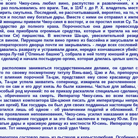
е всего Чжоу-синь любил вино, распутство и развлечения, к
раз пользовались его враги. Так, в 1147 г. до Р. Х. владетель мес
ирить смутьяна. Последний, не рассчитывавший, вероятно, на то, ч
лся и послал ему богатые дары. Вместе с ними он отправил к импе
ой женщины привели Чжоу-синя в восторг, и он простил князя Су. Та
ударство до полного краха. Порочностью она даже превосходи
й, она приобрела огромные средства, которые и тратила на не
астии Ся) пиршества. В местечке Ша-цю, увеселительной рез
ся вином. Пирующие пили вино прямо из бассейна и закусывали 
мператорского дворца почти не закрывались - люди всех сословий 
давались разврату и устраивали драки, нередко кончавшиеся убий
амора Лу-тай ("Оленью башню"), собрала в ней толпу юношей и дев
а сделала) и начала постыдную оргию, которая длилась целых шест
 расположен заниматься государственными делами, он сделал
ого по своему посмертному титулу Вэнь-ван), Цзю и Ао, препоруч
от влияния порочной Та-цзи, представил ему свою красавицу до
, Та-цзи успела захватить соперницу, изжарила ее расчлененное 
го он сам и его друг князь Ао были казнены. Частью для забавы,
 особый род мучений: по ее приказу раскаляли специально сделан
, обреченного на смерть. Император Чжоу-синь во всем потак
он заставил композитора Ши-цзюня писать для императрицы непр
я оргий). Как государь он был для своих подданных настоящим бе
аботился лишь об одном - об увеличении податей и обложений. П
ие проявления неповиновения, Чжоу-синь усилил наказания и ввел
ть поведение государя и за это был заключен в тюрьму Ю-ли. Его
гатые дары и красивую девицу из местности Ю-синь. Император п
ния. Тот немедленно уехал в свой удел Чжоу.
мператора состояло лишь из льстецов и корыстолюбцев. Особенно п