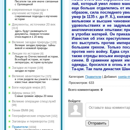
Писатели так или иначе связанные
лай, который умел ловко ман
с Орловщиной
еще больше отдалились от им
современные подходы к
образом, сила последнего уве
изучению истории
[6]
умер (в 1135 г. до Р. Х.), кн
современные подходы к изучению
истории
вельможи и высшие чиновник
Документы, источники 20 век
удовольствиях и не задумыв
[313]
анатомическими опытами: пр
здесь будут размещаться
в утробах матерей. Он приказа
документы, первоисточники
относящиеся к 20 веку.
Известия об этих преступлен
Великие загадки природы
его выступить против импера
[120]
Великие загадки природы: тайны
большим грехом. Только посл
живой и неживой природы
против него войну. Едва слу
Лекции по истории
[6]
также отряды восьми инородче
Лекции по Отечественной истории,
синем. В сражении армия им
Всеобщей истории, истории
литературы, истории культуры
одежды, бросился в огонь и п
Загадки истории
[109]
Та-цзи. Так пала династия Ша
загадки истории
Великие авантюристы
Категория
:
Правители
|
Добавил
:
sweta-m
[115]
в этом разделе вы узнаете о самых
известных авантюристах
Просмотров
:
633
Боги народов мира
[87]
Всего комментариев
:
0
Аферы века
[37]
Самые громкие аферы 20 века
Войдите:
Великие операции спецслужб
[99]
Гении ВМФ
[96]
Географические открытия
[102]
Заговоры и перевороты
[100]
Отправить
Правители
[1934]