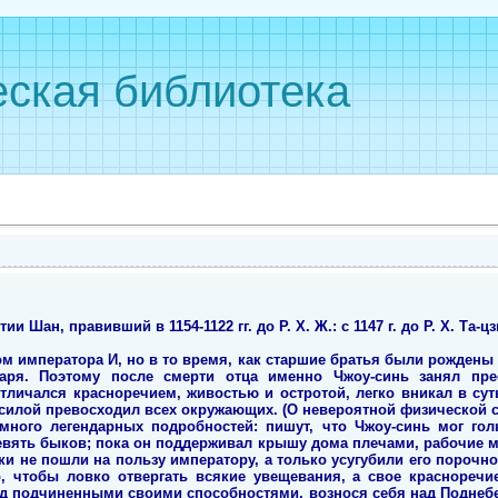
ская библиотека
 Шан, правивший в 1154-1122 гг. до Р. Х. Ж.: с 1147 г. до Р. Х. Та-цзи.
 императора И, но в то время, как старшие братья были рождены о
даря. Поэтому после смерти отца именно Чжоу-синь занял пре
отличался красноречием, живостью и остротой, легко вникал в су
силой превосходил всех окружающих. (О невероятной физической с
много легендарных подробностей: пишут, что Чжоу-синь мог го
евять быков; пока он поддерживал крышу дома плечами, рабочие м
ки не пошли на пользу императору, а только усугубили его пороч
, чтобы ловко отвергать всякие увещевания, а свое красноречи
ед подчиненными своими способностями, вознося себя над Поднебе