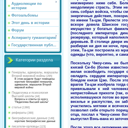
неизмеримо ниже себя. Боле
Аудиолекции по
неодолимую страсть. Этим не 
истории
синь собрал войска, чтобы см
Фотоальбомы
энергичные действия, покори
по имени Та-цзи. Прелести эт
Этот день в истории
вскоре довела Шанское гос
имущество у богатых фамили
Форум
(последнего императора дин
резервуар, который наполнял
Аспиранту гуманитарию
деревьев. В столице двери и
Государственная публ...
разбирая ни дня ни ночи, пре
этим, Та-цзи построила из мр
одежды (что, вероятно, и сам
Категории раздела
Поскольку Чжоу-синь не был
князей Си-бо (более известн
желая освободить государя 
Генералы, адмиралы, маршалы
овладеть сердцем императора
Второй мировой войны
[295]
В этом разделе будут помещены
блюдом князя Цзю. После это
короткие биографии генералов,
врагов Та-цзи изобрела тогда
адмиралов, маршалов Второй
мировой войны
привязывали к ней человека
непристойные прихоти (так, 
Педагогика и психология
Высшей школы
[44]
исполнявшуюся потом во врем
Вопросы и ответы по курсу
веселье и распутстве, он з
"Педагогика Высшей школы"
участились мятежи и всяческ
статьи
[1360]
позволил себе открыто порица
рефераты
[390]
отца, послал к Чжоу-синю бо
биографические данные
выпустил Вэнь-вана из заточе
[149]
короткие биографические данные
писатели-орловцы
После этого все окружение и
[123]