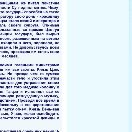
 женщинам же питал поистине
тности Су поднял мятеж. Чжоу-
то государь способен на такие
ратору свою дочь - красавицу
-цзи стала женой императора и
ла своего супруга. Отнимая
слыханные со времен Цзе-гуя
иденции государя, был вырыт
мясом, развешенным на ветвях
входили в него, пировали, не
ствами. Не довольствуясь всем
ушек, приказала им снять свои
ь месяцев.
 своими главными министрами
ив им все заботы. Князь Цзю,
чь. Но прежде чем та сумела
начасти тело и угостила этим
 частью для устрашения своих
ную для того медную колонну и
ал Та-цзи и исполнял все ее
иличную разнузданную музыку,
дствием. Проводя все время в
оскольку в его царствование
 пытку огнем. Князь Вэнь-ван
 сын, У-ван, желая освободить
рельстился красотой девицы и
реуспевал среди них некий Э-