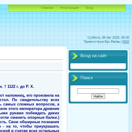
Главная
Регистрация
Вход
Суббота, 08 Авг 2026, 08:38
Приветствую Вас
Гость
|
RSS
Вход на сайт
Поиск
 † 1122 г. до Р. Х.
т наложниц, его произвела на
стол. По свидетельству всех
ть самых сложных вопросов, а
иле этого императора древние
лыми руками побеждать диких
огли сменить опорные балки.)
ность. Свои обширные познания
е - на то, чтобы приукрашать
сной и считая всех остальных