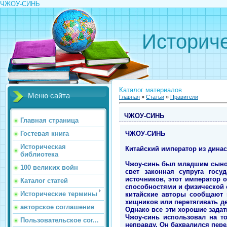
ЧЖОУ-СИНЬ
Историче
Каталог материалов
Меню сайта
Главная
»
Статьи
»
Правители
ЧЖОУ-СИНЬ
Главная страница
ЧЖОУ-СИНЬ
Гостевая книга
Историческая
Китайский император из династии
библиотека
Чжоу-синь был младшим сыном
100 великих войн
свет законная супруга госу
источников, этот император 
Каталог статей
способностями и физической 
Исторические термины
китайские авторы сообщают 
хищников или перетягивать д
авторское соглашение
Однако все эти хорошие задат
Чжоу-синь использовал на то
Пользовательское сог...
неправду. Он бахвалился пер