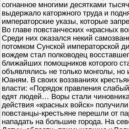
согнанное многими десятками тысяч
выдержало каторжного труда и подн
императорские указы, которые запр
Во главе повстанческих «красных в
Среди них оказался некий самозван
потомком Сунской императорской д
вождем стал полководец восставшег
ближайших помощников которого ст
объявлялись не только монголы, но 
Юаням. В своих воззваниях крестья
власти: «Порядок правления слабы
едят людей… Воры стали чиновника
действия «красных войск» получили
повстанцы-крестьяне перешли от па
нападать на большие города. На се