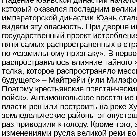
Падение юаньской династии началос
который оказался последним велик
императорской династии Юань стало
видели эту опасность. При дворце 
государственный проект истреблени
пяти самых распространенных в стр
по «фамильному признаку». В перво
распространилось влияние тайного 
толка, которое распространяло мес
будущего» – Майтрейи (или Милэфо)
Поэтому крестьянские повстанчески
войск». Антимонгольское восстание 
власти решили построить на реке 
земледельческие районы от опустош
раз приводили к голоду. Кроме того,
изменениями русла великой реки во