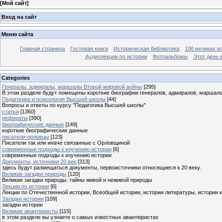
[
Мой сайт
]
Вход на сайт
Меню сайта
Главная страница
Гостевая книга
Историческая библиотека
100 великих в
Аудиолекции по истории
Фотоальбомы
Этот день 
Categories
Генералы, адмиралы, маршалы Второй мировой войны
[295]
В этом разделе будут помещены короткие биографии генералов, адмиралов, маршал
Педагогика и психология Высшей школы
[44]
Вопросы и ответы по курсу "Педагогика Высшей школы"
статьи
[1360]
рефераты
[390]
биографические данные
[149]
короткие биографические данные
писатели-орловцы
[123]
Писатели так или иначе связанные с Орловщиной
современные подходы к изучению истории
[6]
современные подходы к изучению истории
Документы, источники 20 век
[313]
здесь будут размещаться документы, первоисточники относящиеся к 20 веку.
Великие загадки природы
[120]
Великие загадки природы: тайны живой и неживой природы
Лекции по истории
[6]
Лекции по Отечественной истории, Всеобщей истории, истории литературы, истории 
Загадки истории
[109]
загадки истории
Великие авантюристы
[115]
в этом разделе вы узнаете о самых известных авантюристах