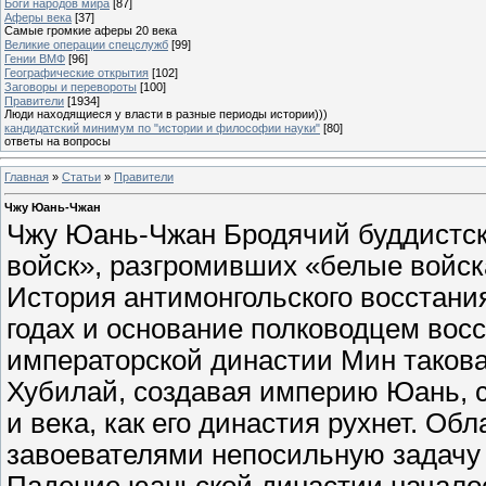
Боги народов мира
[87]
Аферы века
[37]
Самые громкие аферы 20 века
Великие операции спецслужб
[99]
Гении ВМФ
[96]
Географические открытия
[102]
Заговоры и перевороты
[100]
Правители
[1934]
Люди находящиеся у власти в разные периоды истории)))
кандидатский минимум по "истории и философии науки"
[80]
ответы на вопросы
Главная
»
Статьи
»
Правители
Чжу Юань-Чжан
Чжу Юань-Чжан Бродячий буддистск
войск», разгромивших «белые войс
История антимонгольского восстания
годах и основание полководцем во
императорской династии Мин такова.
Хубилай, создавая империю Юань, ск
и века, как его династия рухнет. О
завоевателями непосильную задачу –