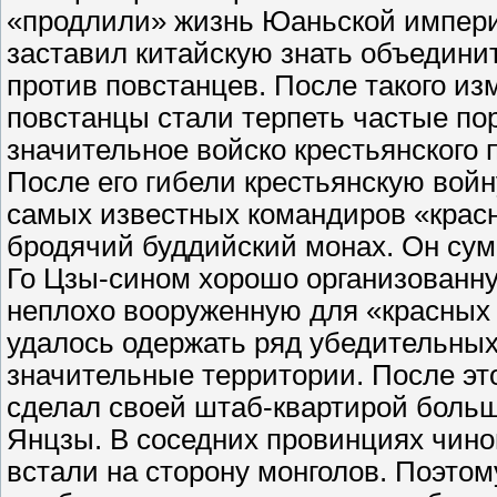
«продлили» жизнь Юаньской импери
заставил китайскую знать объедини
против повстанцев. После такого и
повстанцы стали терпеть частые пор
значительное войско крестьянского 
После его гибели крестьянскую войн
самых известных командиров «крас
бродячий буддийский монах. Он сум
Го Цзы-сином хорошо организованн
неплохо вооруженную для «красных 
удалось одержать ряд убедительных
значительные территории. После эт
сделал своей штаб-квартирой больш
Янцзы. В соседних провинциях чино
встали на сторону монголов. Поэто