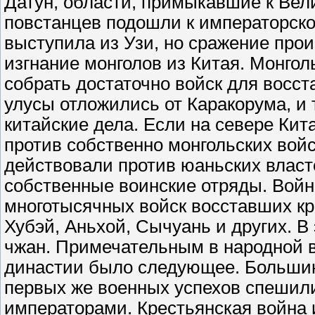
Датун, области, примыкавшие к Вели
повстанцев подошли к императорско
выступила из Узи, но сражение прои
изгнание монголов из Китая. Монгол
собрать достаточно войск для восс
улусы отложились от Каракорума, и
китайские дела. Если на севере Ки
против собственно монгольских войс
действовали против юаньских влас
собственные воинские отряды. Войн
многотысячных войск восставших кр
Хубэй, Аньхой, Сычуань и других. В
чжан. Примечательным в народной 
династии было следующее. Большин
первых же военных успехов спешили
императорами. Крестьянская война 