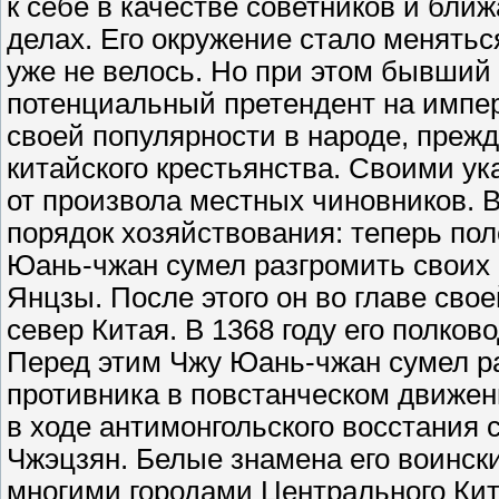
к себе в качестве советников и бл
делах. Его окружение стало менятьс
уже не велось. Но при этом бывший 
потенциальный претендент на импер
своей популярности в народе, преж
китайского крестьянства. Своими ук
от произвола местных чиновников. 
порядок хозяйствования: теперь по
Юань-чжан сумел разгромить своих 
Янцзы. После этого он во главе сво
север Китая. В 1368 году его полко
Перед этим Чжу Юань-чжан сумел ра
противника в повстанческом движен
в ходе антимонгольского восстания 
Чжэцзян. Белые знамена его воинск
многими городами Центрального Кит