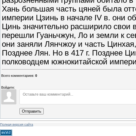
разрозненными группами обитало в 
Хань большая часть цяней была отт
империи Цзинь в начале IV в. они о
Цинь значительно расширило свои в
перешли Гуаньчжун, Ло и земли к се
они заняли Лянчжоу и часть Цинхая,
Позднее Лян. Но в 417 г. Позднее Ц
полководцем южнокитайской импери
Всего комментариев
:
0
Войдите:
Отправить
Полная версия сайта