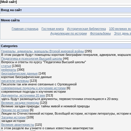
[
Мой сайт
]
Вход на сайт
Меню сайта
Главная страница
Гостевая книга
Историческая библиотека
100 великих в
Аудиолекции по истории
Фотоальбомы
Этот день 
Categories
Генералы, адмиралы, маршалы Второй мировой войны
[295]
В этом разделе будут помещены короткие биографии генералов, адмиралов, маршал
Педагогика и психология Высшей школы
[44]
Вопросы и ответы по курсу "Педагогика Высшей школы"
статьи
[1360]
рефераты
[390]
биографические данные
[149]
короткие биографические данные
писатели-орловцы
[123]
Писатели так или иначе связанные с Орловщиной
современные подходы к изучению истории
[6]
современные подходы к изучению истории
Документы, источники 20 век
[313]
здесь будут размещаться документы, первоисточники относящиеся к 20 веку.
Великие загадки природы
[120]
Великие загадки природы: тайны живой и неживой природы
Лекции по истории
[6]
Лекции по Отечественной истории, Всеобщей истории, истории литературы, истории 
Загадки истории
[109]
загадки истории
Великие авантюристы
[115]
в этом разделе вы узнаете о самых известных авантюристах