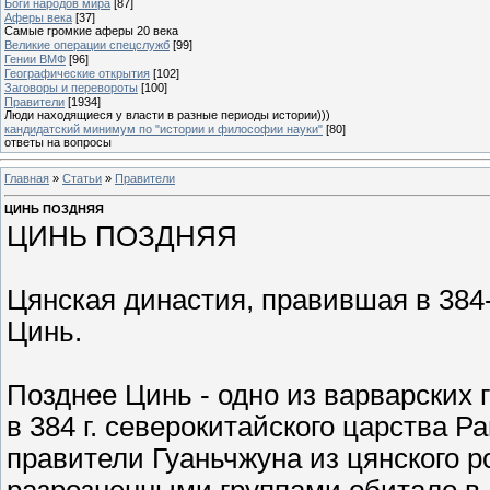
Боги народов мира
[87]
Аферы века
[37]
Самые громкие аферы 20 века
Великие операции спецслужб
[99]
Гении ВМФ
[96]
Географические открытия
[102]
Заговоры и перевороты
[100]
Правители
[1934]
Люди находящиеся у власти в разные периоды истории)))
кандидатский минимум по "истории и философии науки"
[80]
ответы на вопросы
Главная
»
Статьи
»
Правители
ЦИНЬ ПОЗДНЯЯ
ЦИНЬ ПОЗДНЯЯ
Цянская династия, правившая в 384-
Цинь.
Позднее Цинь - одно из варварских 
в 384 г. северокитайского царства 
правители Гуаньчжуна из цянского р