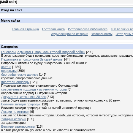
[
Мой сайт
]
Вход на сайт
Меню сайта
Главная страница
Гостевая книга
Историческая библиотека
100 великих в
Аудиолекции по истории
Фотоальбомы
Этот день 
Categories
Генералы, адмиралы, маршалы Второй мировой войны
[295]
В этом разделе будут помещены короткие биографии генералов, адмиралов, маршал
Педагогика и психология Высшей школы
[44]
Вопросы и ответы по курсу "Педагогика Высшей школы"
статьи
[1360]
рефераты
[390]
биографические данные
[149]
короткие биографические данные
писатели-орловцы
[123]
Писатели так или иначе связанные с Орловщиной
современные подходы к изучению истории
[6]
современные подходы к изучению истории
Документы, источники 20 век
[313]
здесь будут размещаться документы, первоисточники относящиеся к 20 веку.
Великие загадки природы
[120]
Великие загадки природы: тайны живой и неживой природы
Лекции по истории
[6]
Лекции по Отечественной истории, Всеобщей истории, истории литературы, истории 
Загадки истории
[109]
загадки истории
Великие авантюристы
[115]
в этом разделе вы узнаете о самых известных авантюристах