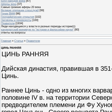
Боги народов мира
[87]
Аферы века
[37]
Самые громкие аферы 20 века
Великие операции спецслужб
[99]
Гении ВМФ
[96]
Географические открытия
[102]
Заговоры и перевороты
[100]
Правители
[1934]
Люди находящиеся у власти в разные периоды истории)))
кандидатский минимум по "истории и философии науки"
[80]
ответы на вопросы
Главная
»
Статьи
»
Правители
ЦИНЬ РАННЯЯ
ЦИНЬ РАННЯЯ
Дийская династия, правившая в 351-
Цинь.
Раннее Цинь - одно из многих варва
половине IV в. на территории Северн
предводителем племени ди Фу Хуном