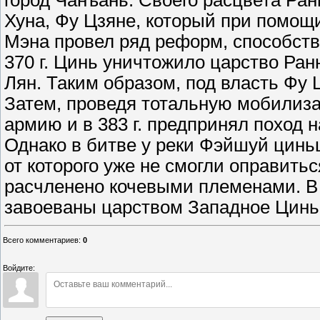
город Чанъань. Своего расцвета Ра
Хуна, Фу Цзяне, который при помощи
Мэна провел ряд реформ, способст
370 г. Цинь уничтожило царство Ранн
Лян. Таким образом, под власть Фу
Затем, проведя тотальную мобилиз
армию и в 383 г. предпринял поход 
Однако в битве у реки Фэйшуй цинь
от которого уже не смогли оправить
расчленено кочевыми племенами. В 
завоеваны царством Западное Цинь
Всего комментариев
:
0
Войдите: