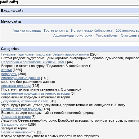
[
Мой сайт
]
Вход на сайт
Меню сайта
Главная страница
Гостевая книга
Историческая библиотека
100 великих в
Аудиолекции по истории
Фотоальбомы
Этот день 
Categories
Генералы, адмиралы, маршалы Второй мировой войны
[295]
В этом разделе будут помещены короткие биографии генералов, адмиралов, маршал
Педагогика и психология Высшей школы
[44]
Вопросы и ответы по курсу "Педагогика Высшей школы"
статьи
[1360]
рефераты
[390]
биографические данные
[149]
короткие биографические данные
писатели-орловцы
[123]
Писатели так или иначе связанные с Орловщиной
современные подходы к изучению истории
[6]
современные подходы к изучению истории
Документы, источники 20 век
[313]
здесь будут размещаться документы, первоисточники относящиеся к 20 веку.
Великие загадки природы
[120]
Великие загадки природы: тайны живой и неживой природы
Лекции по истории
[6]
Лекции по Отечественной истории, Всеобщей истории, истории литературы, истории 
Загадки истории
[109]
загадки истории
Великие авантюристы
[115]
в этом разделе вы узнаете о самых известных авантюристах