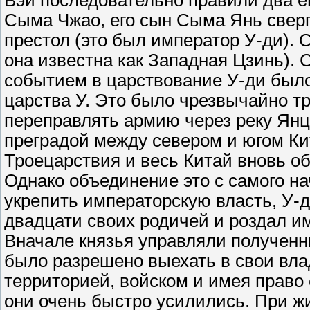
Вэй последовательно правили два его
Сыма Чжао, его сын Сыма Янь свер
престол (это был император У-ди).
она известна как Западная Цзинь). 
событием в царствование У-ди было 
царства У. Это было чрезвычайно т
переправлять армию через реку Янц
преградой между севером и югом Ки
Троецарствия и весь Китай вновь о
Однако объединение это с самого н
укрепить императорскую власть, У-д
двадцати своих родичей и роздал им
Вначале князья управляли полученны
было разрешено выехать в свои вла
территорией, войском и имея право
они очень быстро усилились. При жи