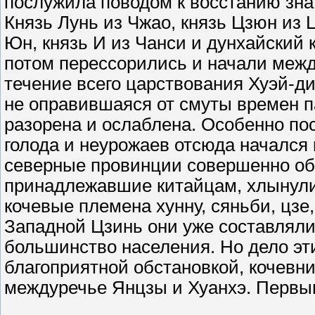
послужила поводом к восстанию знат
Князь Лунь из Чжао, князь Цзюн из Ц
Юн, князь И из Чанси и дунхайский 
потом перессорились и начали межд
течение всего царствования Хуэй-ди 
не оправившаяся от смуты времен п
разорена и ослаблена. Особенно по
голода и неурожаев отсюда начался 
северные провинции совершенно об
принадлежавшие китайцам, хлынули
кочевые племена хунну, сяньби, цзе
Западной Цзинь они уже составляли
большинство населения. Но дело эт
благоприятной обстановкой, кочевни
междуречье Янцзы и Хуанхэ. Первы