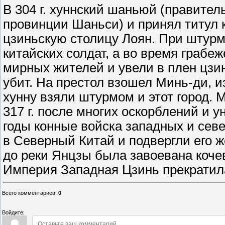
В 304 г. хуннский шаньюй (правител
провинции Шаньси) и принял титул кн
цзиньскую столицу Лоян. При штурме
китайских солдат, а во время грабе
мирных жителей и увели в плен цзин
убит. На престол взошел Минь-ди, и
хунну взяли штурмом и этот город. 
317 г. после многих оскорблений и
годы конные войска западных и сев
в Северный Китай и подвергли его 
до реки Янцзы была завоевана коче
Империя Западная Цзинь прекратил
Всего комментариев
:
0
Войдите: