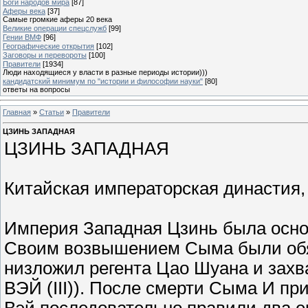
Боги народов мира
[87]
Аферы века
[37]
Самые громкие аферы 20 века
Великие операции спецслужб
[99]
Гении ВМФ
[96]
Географические открытия
[102]
Заговоры и перевороты
[100]
Правители
[1934]
Люди находящиеся у власти в разные периоды истории)))
кандидатский минимум по "истории и философии науки"
[80]
ответы на вопросы
Главная
»
Статьи
»
Правители
ЦЗИНЬ ЗАПАДНАЯ
ЦЗИНЬ ЗАПАДНАЯ
Китайская императорская династия, 
Империя Западная Цзинь была основ
Своим возвышением Сыма были обяз
низложил регента Цао Шуана и захва
ВЭЙ (III)). После смерти Сыма И пр