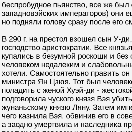
беспробудное пьянство, все же был
западновэйских императоров) они е
но подняли голову сразу после его с
В 290 г. на престол взошел сын У-ди
господство аристократии. Все князья
купались в безумной роскоши и без
человеком недалеким и слабовольн
хотели. Самостоятельно править он н
министра Ян Цзюя. Тот был человек
поладить с женой Хуэй-ди - жесток
подговорила чуского князя Вэя уби
жунаньскому князю Ляну. Затем имп
чего казнила Вэя, обвинив его в со
а заодно умертвила и наследника п