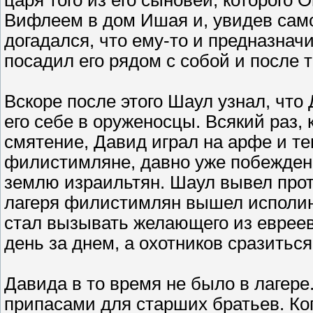
царя того из его сыновей, которого
Вифлеем в дом Ишая и, увидев само
догадался, что ему-то и предназнач
посадил его рядом с собой и после 
Вскоре после этого Шаул узнал, что
его себе в оруженосцы. Всякий раз,
смятение, Давид играл на арфе и т
филистимляне, давно уже побежденн
землю израильтян. Шаул вывел прот
лагеря филистимлян вышел исполинс
стал вызывать желающего из евреев
день за днем, а охотников сразиться
Давида в то время не было в лагере
припасами для старших братьев. Ког