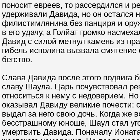
поносит евреев, то рассердился и р
удерживали Давида, но он остался 
филистимлянина без панциря и оруж
в его удачу, а Голйат громко насмех
Давид с силой метнул камень из пра
гибель исполина вызвала смятение 
бегство.
Слава Давида после этого подвига 
славу Шаула. Царь почувствовал ре
относиться к нему с недоверием. Но 
оказывал Давиду великие почести: 
выдал за него свою дочь. Когда же в
бесстрашному юноше, Шаул стал уго
умертвить Давида. Поначалу Ионата