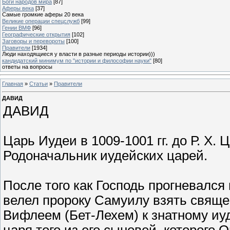
Боги народов мира
[87]
Аферы века
[37]
Самые громкие аферы 20 века
Великие операции спецслужб
[99]
Гении ВМФ
[96]
Географические открытия
[102]
Заговоры и перевороты
[100]
Правители
[1934]
Люди находящиеся у власти в разные периоды истории)))
кандидатский минимум по "истории и философии науки"
[80]
ответы на вопросы
Главная
»
Статьи
»
Правители
ДАВИД
ДАВИД
Царь Иудеи в 1009-1001 гг. до Р. Х. Ц
Родоначальник иудейских царей.
После того как Господь прогневался
велел пророку Самуилу взять свяще
Вифлеем (Бет-Лехем) к знатному иу