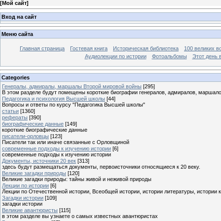
[
Мой сайт
]
Вход на сайт
Меню сайта
Главная страница
Гостевая книга
Историческая библиотека
100 великих в
Аудиолекции по истории
Фотоальбомы
Этот день 
Categories
Генералы, адмиралы, маршалы Второй мировой войны
[295]
В этом разделе будут помещены короткие биографии генералов, адмиралов, маршал
Педагогика и психология Высшей школы
[44]
Вопросы и ответы по курсу "Педагогика Высшей школы"
статьи
[1360]
рефераты
[390]
биографические данные
[149]
короткие биографические данные
писатели-орловцы
[123]
Писатели так или иначе связанные с Орловщиной
современные подходы к изучению истории
[6]
современные подходы к изучению истории
Документы, источники 20 век
[313]
здесь будут размещаться документы, первоисточники относящиеся к 20 веку.
Великие загадки природы
[120]
Великие загадки природы: тайны живой и неживой природы
Лекции по истории
[6]
Лекции по Отечественной истории, Всеобщей истории, истории литературы, истории 
Загадки истории
[109]
загадки истории
Великие авантюристы
[115]
в этом разделе вы узнаете о самых известных авантюристах