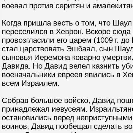
воевал против серитян и амалекитян
Когда пришла весть о том, что Шау
переселился в Хеврон. Вскоре сюда
провозгласили его царем (1009 г. д
стал царствовать Эшбаал, сын Шаул
сыновья Иеремона коварно умертвил
Давида. Но Давид велел казнить уби
военачальники евреев явились в Хе
всем Израилем.
Собрав большое войско, Давид поше
принадлежал иевусеям. Израильтян
остановились перед неприступными 
воинов, Давид пообещал сделать во