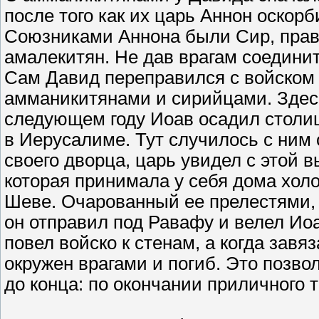
после того как их царь Аннон оскорб
Союзниками Аннона были Сир, прав
амалекитян. Не дав врагам соедини
Сам Давид переправился с войском 
амманикитянами и сирийцами. Здесь
следующем году Иоав осадил столи
в Иерусалиме. Тут случилось с ним
своего дворца, царь увидел с этой
которая принимала у себя дома хол
Шеве. Очарованный ее прелестями,
он отправил под Равафу и велел Ио
повел войско к стенам, а когда завя
окружен врагами и погиб. Это позво
до конца: по окончании приличного 