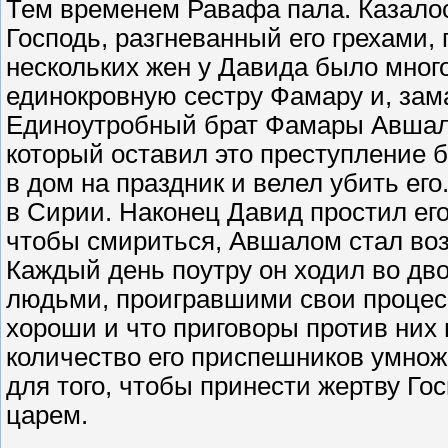
Тем временем Равафа пала. Казалос
Господь, разгневанный его грехами,
нескольких жен у Давида было мног
единокровную сестру Фамару и, зама
Единоутробный брат Фамары Авшало
который оставил это преступление б
в дом на праздник и велел убить ег
в Сирии. Наконец Давид простил его
чтобы смириться, Авшалом стал воз
Каждый день поутру он ходил во дво
людьми, проигравшими свои процессы
хороши и что приговоры против них
количество его приспешников умнож
для того, чтобы принести жертву Го
царем.