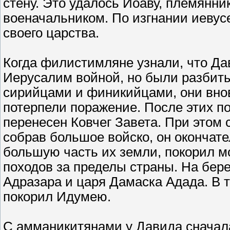
стену. Это удалось Иоаву, племянни
военачальником. По изгнании иевус
своего царства.
Когда филистимляне узнали, что Да
Иерусалим войной, но были разбит
сирийцами и финикийцами, они внов
потерпели поражение. После этих п
перенесен Ковчег Завета. При этом 
собрав большое войско, он окончат
большую часть их земли, покорил м
походов за пределы страны. На бер
Адразара и царя Дамаска Адада. В 
покорил Идумею.
С амманикитянами у Давида сначал