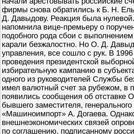
начали арестовывать российские сче
фирмы снова обратились к Б. Н. Ел
Д. Давыдову. Реакция была нулевой.
напомнила вице-премьеру о поручени
подобного рода сбои с выполнением
карали безжалостно. Но О. Д. Давыд
управления, все сошло с рук. В 199
проведения президентской выборной
избирательную кампанию в субъект
одного из руководителей Службы без
имел валютный счет за рубежом, в п
появились сообщения об отставке О.
бывшего заместителя, генерального
«Машиноимпорт» А. Догаева. Однак
внешнеэкономических связей опровер
по соглашению, подписанному росс