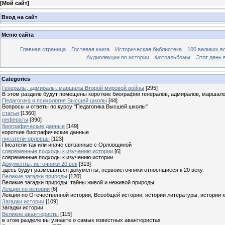
[
Мой сайт
]
Вход на сайт
Меню сайта
Главная страница
Гостевая книга
Историческая библиотека
100 великих в
Аудиолекции по истории
Фотоальбомы
Этот день 
Categories
Генералы, адмиралы, маршалы Второй мировой войны
[295]
В этом разделе будут помещены короткие биографии генералов, адмиралов, маршал
Педагогика и психология Высшей школы
[44]
Вопросы и ответы по курсу "Педагогика Высшей школы"
статьи
[1360]
рефераты
[390]
биографические данные
[149]
короткие биографические данные
писатели-орловцы
[123]
Писатели так или иначе связанные с Орловщиной
современные подходы к изучению истории
[6]
современные подходы к изучению истории
Документы, источники 20 век
[313]
здесь будут размещаться документы, первоисточники относящиеся к 20 веку.
Великие загадки природы
[120]
Великие загадки природы: тайны живой и неживой природы
Лекции по истории
[6]
Лекции по Отечественной истории, Всеобщей истории, истории литературы, истории 
Загадки истории
[109]
загадки истории
Великие авантюристы
[115]
в этом разделе вы узнаете о самых известных авантюристах