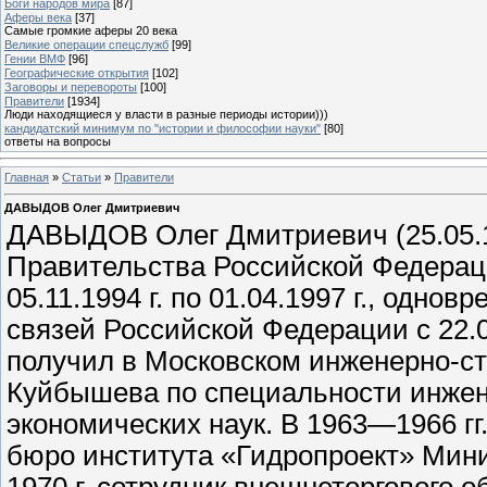
Боги народов мира
[87]
Аферы века
[37]
Самые громкие аферы 20 века
Великие операции спецслужб
[99]
Гении ВМФ
[96]
Географические открытия
[102]
Заговоры и перевороты
[100]
Правители
[1934]
Люди находящиеся у власти в разные периоды истории)))
кандидатский минимум по "истории и философии науки"
[80]
ответы на вопросы
Главная
»
Статьи
»
Правители
ДАВЫДОВ Олег Дмитриевич
ДАВЫДОВ Олег Дмитриевич (25.05.1
Правительства Российской Федераци
05.11.1994 г. по 01.04.1997 г., одн
связей Российской Федерации с 22.09
получил в Московском инженерно-ст
Куйбышева по специальности инжене
экономических наук. В 1963—1966 гг
бюро института «Гидропроект» Минис