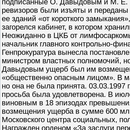
подписанные О. Давыдовым и М. Е.
ревизоров были изъяты и переданы 
ее зданий «от короткого замыкания», 
загорелся кабинет, в котором храни
Неожиданно в ЦКБ от лимфосаркомы
начальник главного контрольно-фин
Генпрокуратура вынесла постановл
министром властных полномочий, но 
Давыдовым ущерб был им возмещен, 
«общественно опасным лицом». В мае
но она не была принята. 03.03.1997 г
просьба была удовлетворена. В июле
виновным в 18 эпизодах превышени
возмещения ущерба в сумме 600 млн 
Московского центра социальных, по
Награжден орденом «За заслуги пере