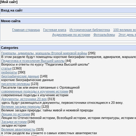
[
Мой сайт
]
Вход на сайт
Меню сайта
Главная страница
Гостевая книга
Историческая библиотека
100 великих в
Аудиолекции по истории
Фотоальбомы
Этот день 
Categories
Генералы, адмиралы, маршалы Второй мировой войны
[295]
В этом разделе будут помещены короткие биографии генералов, адмиралов, маршал
Педагогика и психология Высшей школы
[44]
Вопросы и ответы по курсу "Педагогика Высшей школы"
статьи
[1360]
рефераты
[390]
биографические данные
[149]
короткие биографические данные
писатели-орловцы
[123]
Писатели так или иначе связанные с Орловщиной
современные подходы к изучению истории
[6]
современные подходы к изучению истории
Документы, источники 20 век
[313]
здесь будут размещаться документы, первоисточники относящиеся к 20 веку.
Великие загадки природы
[120]
Великие загадки природы: тайны живой и неживой природы
Лекции по истории
[6]
Лекции по Отечественной истории, Всеобщей истории, истории литературы, истории 
Загадки истории
[109]
загадки истории
Великие авантюристы
[115]
в этом разделе вы узнаете о самых известных авантюристах