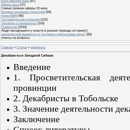
Боги народов мира
[87]
Аферы века
[37]
Самые громкие аферы 20 века
Великие операции спецслужб
[99]
Гении ВМФ
[96]
Географические открытия
[102]
Заговоры и перевороты
[100]
Правители
[1934]
Люди находящиеся у власти в разные периоды истории)))
кандидатский минимум по "истории и философии науки"
[80]
ответы на вопросы
Главная
»
Статьи
»
рефераты
Декабристы в Западной Сибири
Введение
1. Просветительская деят
провинции
2. Декабристы в Тобольске
3. Значение деятельности де
Заключение
Список литературы