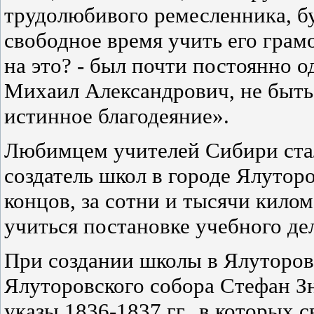
трудолюбивого ремесленника, буд
свободное время учить его грамо
на это? - был почти постоянно о
Михаил Александрович, не быть 
истинное благодеяние».
Любимцем учителей Сибири ста
создатель школ в городе Ялутор
концов, за сотни и тысячи кило
учиться постановке учебного де
При создании школы в Ялуторов
Ялуторовского собора Стефан З
указы 1836-1837 гг., в которых