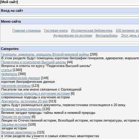
[
Мой сайт
]
Вход на сайт
Меню сайта
Главная страница
Гостевая книга
Историческая библиотека
100 великих в
Аудиолекции по истории
Фотоальбомы
Этот день 
Categories
Генералы, адмиралы, маршалы Второй мировой войны
[295]
В этом разделе будут помещены короткие биографии генералов, адмиралов, маршал
Педагогика и психология Высшей школы
[44]
Вопросы и ответы по курсу "Педагогика Высшей школы"
статьи
[1360]
рефераты
[390]
биографические данные
[149]
короткие биографические данные
писатели-орловцы
[123]
Писатели так или иначе связанные с Орловщиной
современные подходы к изучению истории
[6]
современные подходы к изучению истории
Документы, источники 20 век
[313]
здесь будут размещаться документы, первоисточники относящиеся к 20 веку.
Великие загадки природы
[120]
Великие загадки природы: тайны живой и неживой природы
Лекции по истории
[6]
Лекции по Отечественной истории, Всеобщей истории, истории литературы, истории 
Загадки истории
[109]
загадки истории
Великие авантюристы
[115]
в этом разделе вы узнаете о самых известных авантюристах