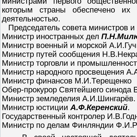
министрами первого общественно
которым страны обеспечено их 
деятельностью.
Председатель совета министров и м
Министр иностранных дел
П.Н.Мил
Министр военный и морской А.И.Гуч
Министр путей сообщения Н.В.Некр
Министр торговли и промышленност
Министр народного просвещения А.
Министр финансов М.И.Терещенко
Обер-прокурор Святейшего синода В
Министр земледелия А.И.Шингарёв.
Министр юстиции
А.Ф.Керенский
.
Государственный контролер И.В.Год
Министр по делам Финляндии Ф.И.