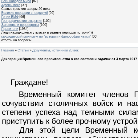
Боги народов мира
[87]
Аферы века
[37]
Самые громкие аферы 20 века
Великие операции спецслужб
[99]
Гении ВМФ
[96]
Географические открытия
[102]
Заговоры и перевороты
[100]
Правители
[1934]
Люди находящиеся у власти в разные периоды истории)))
кандидатский минимум по "истории и философии науки"
[80]
ответы на вопросы
Главная
»
Статьи
»
Документы, источники 20 век
Декларация Временного правительства о его составе и задачах от 3 марта 1917 
Граждане!
Временный комитет членов Гос
сочувствии столичных войск и на
степени успеха над темными сила
приступить к более прочному устрой
Для этой цели Временный коми