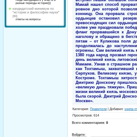
Люди находящиеся у власти в
разные периоды истории)))
кандидатский минимум по
"истории и философии науки"
[80]
ответы на вопросы
Категория
:
Правители
|
Добавил
:
sweta-m
Просмотров
:
614
Всего комментариев
:
0
Войдите: