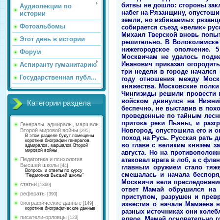
Аудиолекции по
истории
Фотоальбомы
Этот день в истории
Форум
Аспиранту гуманитарию
Государственная публ...
Категории раздела
Генералы, адмиралы, маршалы
Второй мировой войны
[295]
В этом разделе будут помещены
короткие биографии генералов,
адмиралов, маршалов Второй
мировой войны
Педагогика и психология
Высшей школы
[44]
Вопросы и ответы по курсу
"Педагогика Высшей школы"
статьи
[1360]
рефераты
[390]
биографические данные
[149]
короткие биографические данные
писатели-орловцы
[123]