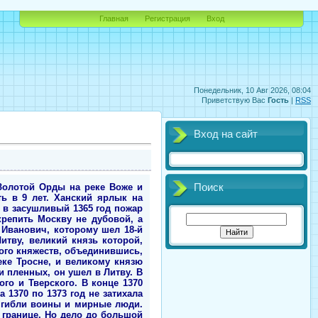
Главная
Регистрация
Вход
Понедельник, 10 Авг 2026, 08:04
Приветствую Вас
Гость
|
RSS
Вход на сайт
дубравы и речушки с топкими берегами надежно прикрывали фланги русских от обхода. Оставалось только одно – атаковать их в лоб. Темник приказ спешить часть всадников в помощь наемной итальянской пехоте. На флангах он поставил тяжеловооруженную конницу, за Красным холмом – сильный резерв. Сражение началось около 12 часов дня поединком русского воина инока Пересвета и ордынского богатыря Челубея. Два конных воина сошлись на копьях, и оба пали. После этого ордынская легкая конница лучников атаковала сторожевой полк русских. Только после его отхода войско Золотой Орды начало атаку по всей ширине Куликова поля. Сторожевому полку пришлось отойти к передовому, но и тот не выдержал натиска врага. Затем в битву вступил пеший большой полк. Ожесточенное сражение шло в течение двух часов, распавшись на отдельные единоборства. Мамай нашел способ прорваться в тыл русской позиции. На ее левом фланге перед дубравой находилась широкая лощина, ровное дно которой позволяло тяжеловооруженным всадникам набрать таранный ход. Темник и послал сюда резервную конницу. Она прорвала строй полка левой руки и оказалась между Доном и тылом сражавшегося большого полка. Там ордынцев остановил резервный полк, сразу же вступивший в бой. Из боевого порядка русской рати под натиском превосходящих сил ордынцев устоял только полк правой руки, который в сражении не подался назад ни на шаг. На Красном холме уже праздновали победу, когда из дубравы в критический момент вышел русский засадный полк. Он ударил в тыл и во фланг прорвавшейся к Дону ордынской коннице. Битва длилась еще примерно час. Мамаево войско было разгромлено наголову и обращено в бегство. В числе первых бежал правитель Сарая. Русская конница преследовала врага буквально по пятам – от Куликова поля до притока Дона реки Красивой Мечи. То есть на расстоянии примерно 40 километров. Погоня продолжалась до наступления темноты. Победа войску Московской Руси досталась дорогой ценой. Потери сторон были огромны. Сам великий князь мужественно и стойко бился в рядах большого полка и был ранен. За великую победу 8 сентября 1380 года народ прозвал героя Донского побоища (так современники называли Куликовскую битву) Дмитрием Донским. В тот день великий князь литовский Ягайло находился всего в 30–40 километрах от Куликова поля. Он так и не успел соединиться с Мамаем. Узнав о страшном разгроме войска Золотой Орды, л
Поиск