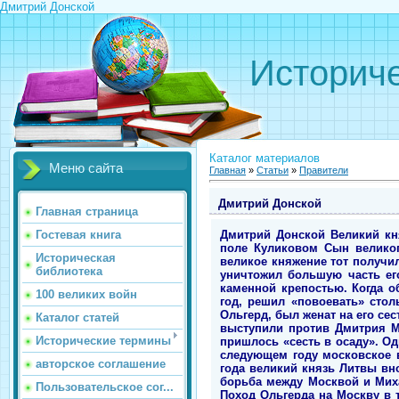
Дмитрий Донской
Историче
Каталог материалов
Меню сайта
Главная
»
Статьи
»
Правители
Дмитрий Донской
Главная страница
Дмитрий Донской Великий князь московский и владимирский, отважно разгромивший войско Золотой Орды на реке Воже и поле Куликовом Сын великого князя Ивана Красного, будущий Дмитрий Донской, стал править в 9 лет. Ханский ярлык на великое княжение тот получил в Сарае только в 1361 году. Правление началось с большой беды: в засушливый 1365 год пожар уничтожил большую часть его столицы. Дмитрий Иванович принял историческое решение – укрепить Москву не дубовой, а каменной крепостью. Когда обострились отношения Москвы с Тверью, великий князь Дмитрий Иванович, которому шел 18-й год, решил «повоевать» стольный град князя Михаила Тверского, и тому пришлось бежать в Литву, великий князь которой, Ольгерд, был женат на его сестре. Поздней осенью 1368 года войска Литвы, Тверского и Смоленского княжеств, объединившись, выступили против Дмитрия Московского. Наспех собранный им полк был разбит в битве на реке Тросне, и великому князю пришлось «сесть в осаду». Однако Ольгерд взять Московский Кремль не смог. Захватив добычу и пленных, он ушел в Литву. В следующем году московское войско совершает два удачных похода против княжеств Смоленского и Тверского. В конце 1370 года великий князь Литвы вновь подступил к Москве, осадил ее, но взять опять не смог. С конца 1370 по 1373 год не затихала борьба между Москвой и Михаилом Тверским. Захватывались с боем города, в большом числе гибли воины и мирные люди. Поход Ольгерда на Москву в третий раз закончился неудачей: московская рать встретила его на границе. Но дело до большой битвы не дошло: стороны заключили очередное перемирие. Летом 1373 года правитель Золотой Орды темник Мамай совершил набег на Рязанщину, опустошив ее. Дмитрий Московский, собрав полки, встал на левом берегу Оки и не пустил ордынцев в свои земли, но избиваемых рязанцев защищать не стал. На окском порубежье возводится крепость Серпухов. В городе Переяславле собирается съезд «велик» русских князей: так Дмитрий Иванович начал создавать военную коалицию против Орды. В 1375 году Михаил Тверской вновь попытался оспорить право Москвы на владение ярлыком. Дмитрию Ивановичу пришлось действовать решительно. В Волоколамске собралась огромная рать. В походе на Тверь участвовали почти 20 русских удельных князей и нижегородское ополчение. 5 августа началась ее «тесная» осада. Тверичи бились храбро, совершая смелые вылазки. Москвичам не удалось п
Гостевая книга
Историческая
библиотека
100 великих войн
Каталог статей
Исторические термины
авторское соглашение
Пользовательское сог...