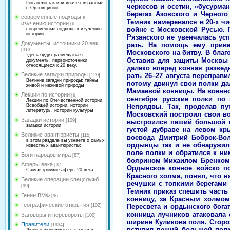
Писатели так или иначе связанные
с Орловщиной
современные подходы к
изучению истории
[6]
современные подходы к изучению
истории
Документы, источники 20 век
[313]
здесь будут размещаться
документы, первоисточники
относящиеся к 20 веку.
Великие загадки природы
[120]
Великие загадки природы: тайны
живой и неживой природы
Лекции по истории
[6]
Лекции по Отечественной истории,
Всеобщей истории, истории
литературы, истории культуры
Загадки истории
[109]
загадки истории
Великие авантюристы
[115]
в этом разделе вы узнаете о самых
известных авантюристах
Боги народов мира
[87]
Аферы века
[37]
Самые громкие аферы 20 века
Великие операции спецслужб
[99]
Гении ВМФ
[96]
Географические открытия
[102]
Заговоры и перевороты
[100]
Правители
[1934]