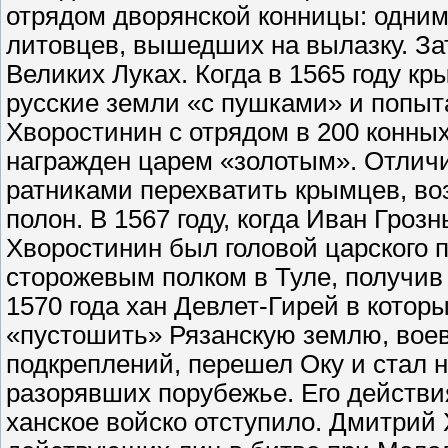
отрядом дворянской конницы: одним 
литовцев, вышедших на вылазку. За
Великих Луках. Когда в 1565 году к
русские земли «с пушками» и попыт
Хворостинин с отрядом в 200 конных
награжден царем «золотым». Отличи
ратниками перехватить крымцев, воз
полон. В 1567 году, когда Иван Гроз
Хворостинин был головой царского п
сторожевым полком в Туле, получив 
1570 года хан Девлет-Гирей в которы
«пустошить» Рязанскую землю, вое
подкреплений, перешел Оку и стал н
разорявших порубежье. Его действи
ханское войско отступило. Дмитрий