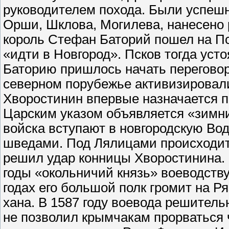
руководителем похода. Были успеш
Орши, Шклова, Могилева, нанесено 
король Стефан Баторий пошел на Пс
«идти в Новгород». Псков тогда уст
Баторию пришлось начать переговор
северном порубежье активизировали
Хворостинин впервые назначается п
Царским указом объявляется «зимни
войска вступают в новгородскую Во
шведами. Под Лялицами происходит 
решил удар конницы Хворостинина.
годы «окольничий князь» воеводству
годах его большой полк громит на 
хана. В 1587 году воевода решител
не позволил крымчакам прорваться ч