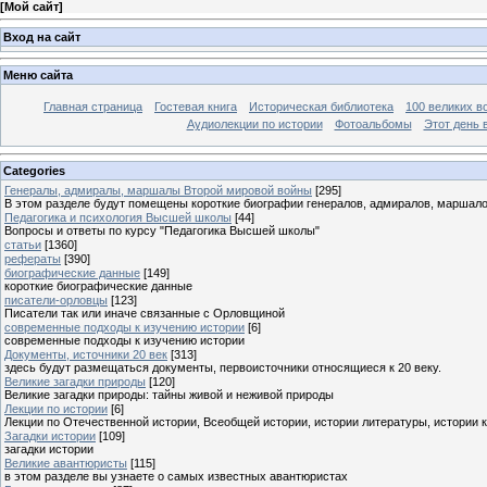
[
Мой сайт
]
Вход на сайт
Меню сайта
Главная страница
Гостевая книга
Историческая библиотека
100 великих в
Аудиолекции по истории
Фотоальбомы
Этот день 
Categories
Генералы, адмиралы, маршалы Второй мировой войны
[295]
В этом разделе будут помещены короткие биографии генералов, адмиралов, маршал
Педагогика и психология Высшей школы
[44]
Вопросы и ответы по курсу "Педагогика Высшей школы"
статьи
[1360]
рефераты
[390]
биографические данные
[149]
короткие биографические данные
писатели-орловцы
[123]
Писатели так или иначе связанные с Орловщиной
современные подходы к изучению истории
[6]
современные подходы к изучению истории
Документы, источники 20 век
[313]
здесь будут размещаться документы, первоисточники относящиеся к 20 веку.
Великие загадки природы
[120]
Великие загадки природы: тайны живой и неживой природы
Лекции по истории
[6]
Лекции по Отечественной истории, Всеобщей истории, истории литературы, истории 
Загадки истории
[109]
загадки истории
Великие авантюристы
[115]
в этом разделе вы узнаете о самых известных авантюристах