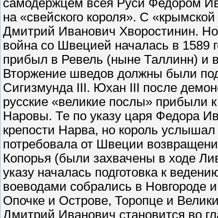
самодержцем всея Руси Федором И
на «свейского короля». С «крымской
Дмитрий Иванович Хворостинин. Но 
война со Швецией началась в 1589 го
прибыл в Ревель (ныне Таллинн) и 
Вторжение шведов должны были подд
Сигизмунда III. Юхан III после дем
русские «великие послы» прибыли к 
Наровы. Те по указу царя Федора И
крепости Нарва, но король услышал 
потребовала от Швеции возвращения
Копорья (были захвачены в ходе Ли
указу началась подготовка к ведени
воеводами собрались в Новгороде и
Опочке и Острове, Торопце и Велики
Дмитрий Иванович становится во гла