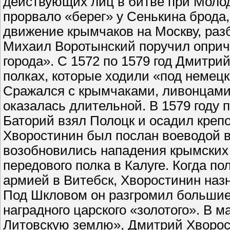
действующих лиц в битве при Молодя
прорвало «берег» у Сенькина брода
движение крымчаков на Москву, раз
Михаил Воротынский поручил опричн
города». С 1572 по 1579 год Дмитр
полках, которые ходили «под немецк
Сражался с крымчаками, ливонцами
оказалась длительной. В 1579 году
Баторий взял Полоцк и осадил креп
Хворостинин был послан воеводой в
возобновились нападения крымских 
передового полка в Калуге. Когда п
армией в Витебск, Хворостинин наз
Под Шкловом он разгромил большие 
наградного царского «золотого». В м
Литовскую землю», Дмитрий Хворос