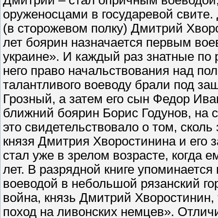
Дмитрий – стал опричным воеводой,
оруженосцами в государевой свите.
(в сторожевом полку) Дмитрий Хворо
лет боярин назначается первым вое
украине». И каждый раз знатные по
него право начальствования над пол
талантливого воеводу брали под за
Грозный, а затем его сын Федор Ива
ближний боярин Борис Годунов, на с
это свидетельствовало о том, скол
князя Дмитрия Хворостинина и его з
стал уже в зрелом возрасте, когда е
лет. В разрядной книге упоминается
воеводой в небольшой рязанский го
война, князь Дмитрий Хворостинин, 
поход на ливонских немцев». Отлич