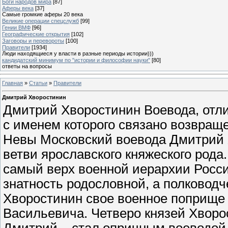
Боги народов мира
[87]
Аферы века
[37]
Самые громкие аферы 20 века
Великие операции спецслужб
[99]
Гении ВМФ
[96]
Географические открытия
[102]
Заговоры и перевороты
[100]
Правители
[1934]
Люди находящиеся у власти в разные периоды истории)))
кандидатский минимум по "истории и философии науки"
[80]
ответы на вопросы
Главная
»
Статьи
»
Правители
Дмитрий Хворостинин
Дмитрий Хворостинин Воевода, отл
с именем которого связано возвращ
Невы Московский воевода Дмитрий
ветви ярославского княжеского рода
самый верх военной иерархии Росси
знатность родословной, а полковод
Хворостинин свое военное поприще 
Васильевича. Четверо князей Хворо