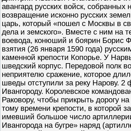
авангард русских войск, собранных 
возвращение исконно русских земел
царь, который «пошел с Москвы в св
дела и земского». Вместе с ним на
воевода, конюший и боярин Борис Ф
взятия (26 января 1590 года) русск
каменной крепости Копорье. У Нарв
шведский корпус. Передовой полк 
неприятелю сражение, которое длило
шведы отступили за реку Нарову. 2
Ивангороду. Королевское командова
Раковору, чтобы прикрыть дорогу н
тому времени крепости, в которой з
имевший большое число артиллерии
Ивангорода на бугре» наряд (артил