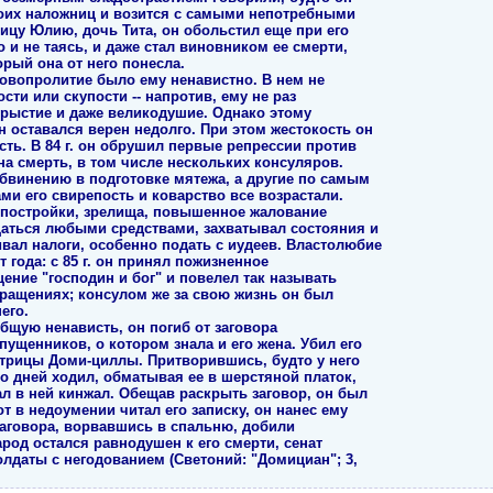
оих наложниц и возится с самыми непотребными
ицу Юлию, дочь Тита, он обольстил еще при его
 и не таясь, и даже стал виновником ее смерти,
орый она от него понесла.
ровопролитие было ему ненавистно. В нем не
ти или скупости -- напротив, ему не раз
рыстие и даже великодушие. Однако этому
 оставался верен недолго. При этом жестокость он
ть. В 84 г. он обрушил первые репрессии против
на смерть, в том числе нескольких консуляров.
бвинению в подготовке мятежа, а другие по самым
ми его свирепость и коварство все возрастали.
 постройки, зрелища, повышенное жалование
щаться любыми средствами, захватывал состояния и
вал налоги, особенно подать с иудеев. Властолюбие
т года: с 85 г. он принял пожизненное
щение "господин и бог" и повелел так называть
бращениях; консулом же за свою жизнь он был
его.
бщую ненависть, он погиб от заговора
ущенников, о котором знала и его жена. Убил его
рицы Доми-циллы. Притворившись, будто у него
ко дней ходил, обматывая ее в шерстяной платок,
ал в ней кинжал. Обещав раскрыть заговор, он был
т в недоумении читал его записку, он нанес ему
 заговора, ворвавшись в спальню, добили
од остался равнодушен к его смерти, сенат
олдаты с негодованием (Светоний: "Домициан"; 3,