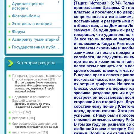
(Тацит: "История"; 3; 74). То
Аудиолекции по
провозглашен Цезарем. Он пр
истории
властью и поселился во дворц
Фотоальбомы
сопряженные с этим званием,
постыдными и развратными пох
Этот день в истории
отбивал жен, а на Домиции Ле-
замужем. За один день он разд
Форум
говаривал, что удивительно, к
За все это он получил выгово
Аспиранту гуманитарию
и положении. Когда в Рим вер
Государственная публ...
человеком скромным и необык
занимался, а после с презрени
колебался, не подкупить ли е
против него козни явно и тайн
Категории раздела
велел всем покинуть его, а ко
кроме обожествления, и часто 
В первое время своего правл
Генералы, адмиралы, маршалы
несколько часов, как бы для 
Второй мировой войны
[295]
В этом разделе будут помещены
их острым грифелем. Но все ж
короткие биографии генералов,
блеска, особенно в первые г
адмиралов, маршалов Второй
мировой войны
зрелища, раздавал деньги и 
построек он восстановил после
Педагогика и психология
Высшей школы
[44]
сгоревший во второй раз. Др
Вопросы и ответы по курсу
собственному почину (Светоний
"Педагогика Высшей школы"
поход против хат-тов. Хотя р
статьи
[1360]
успешен: к Риму были присоед
рефераты
[390]
германских земель между Рейно
биографические данные
В том же году он развелся со
[149]
короткие биографические данные
любовной связи с актером Пар
писатели-орловцы
казнил. Вообще, он отличался
[123]