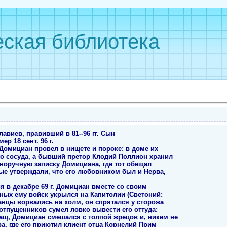
ская библиотека
авиев, правивший в 81--96 гг. Сын
мер 18 сент. 96 г.
Домициан провел в нищете и пороке: в доме их
го сосуда, а бывший претор Клодий Поллион хранил
норучную записку Домициана, где тот обещал
ые утверждали, что его любовником был и Нерва,
я в декабре 69 г. Домициан вместе со своим
ных ему войск укрылся на Капитолии (Светоний:
ианцы ворвались на холм, он спрятался у сторожа
отпущенников сумел ловко вывести его оттуда:
ащ, Домициан смешался с толпой жрецов и, никем не
а, где его приютил клиент отца Корнелий Прим