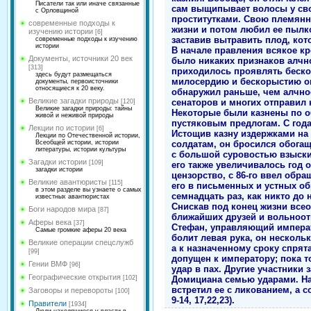
Писатели так или иначе связанные
сам выщипывает волосы у св
с Орловщиной
проститутками. Свою племянн
современные подходы к
жизни и потом любил ее пылко
изучению истории
[6]
заставив вытравить плод, кот
современные подходы к изучению
истории
В начале правления всякое к
Документы, источники 20 век
было никаких признаков алчнос
[313]
приходилось проявлять беско
здесь будут размещаться
милосердию и бескорыстию он
документы, первоисточники
относящиеся к 20 веку.
обнаружил раньше, чем алчнос
Великие загадки природы
сенаторов и многих отправил 
[120]
Великие загадки природы: тайны
Некоторые были казнены по о
живой и неживой природы
пустяковым предлогам. С года
Лекции по истории
[6]
Истощив казну издержками на
Лекции по Отечественной истории,
солдатам, он бросился обога
Всеобщей истории, истории
литературы, истории культуры
с большой суровостью взыски
Загадки истории
[109]
его также увеличивалось год о
загадки истории
цензорство, с 86-го ввел обра
Великие авантюристы
[115]
его в письменных и устных о
в этом разделе вы узнаете о самых
семнадцать раз, как никто до н
известных авантюристах
Снискав под конец жизни всео
Боги народов мира
[87]
ближайших друзей и вольноотп
Аферы века
[37]
Стефан, управляющий императ
Самые громкие аферы 20 века
болит левая рука, он несколь
Великие операции спецслужб
а к назначенному сроку спрят
[99]
допущен к императору; пока то
Гении ВМФ
[96]
удар в пах. Другие участники
Географические открытия
Домициана семью ударами. Нар
[102]
встретил ее с ликованием, а с
Заговоры и перевороты
[100]
9-14, 17,22,23).
Правители
[1934]