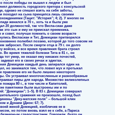
лько после победы он вышел к людям и был
инял должность городского претора с консульской
е, однако не спешил взять на себя заботы,
 и походил на сына принцепса лишь своими
ождениями (Тацит: "История"; 4; 2). У многих он
пиде женился в 70 г., хоть та и была уже
ал 20 должностей, так что Веспа-сиан даже
ак это сын и ему не приискал преемника.
р и совет, получше помнить о своем возрасте
нулись Веспасиан и Тит, Домициан притворился
новенно полюбил поэзию, которой до того совсем не
ем забросил. После смерти отца в 79 г. он долго
му войско, и все время правления брата строил
о. Во время тяжелой болезни Тита в 81 г., он
гда тот умер, не оказал ему никаких почестей,
задевал его в своих речах и эдиктах.
ения Домициан каждый день запирался один на
дел, но занимался тем, что ловил мух и протыкал
е правление его не было лишено некоторого
оды. Он устраивал многочисленные и разнообразные
устраивал пиры для народа. Множество великолепных
 пожара 80 г., в том числе и Капитолий,
угие памятники были выстроены им и по
: "Домициан"; 1--5). В 83 г. Домициан совершил
ешительного сражения не произошло, поход был
инены "Деку-матские поля" -- большой клин
м и Дунаем (Дион: 67; 7).
 своей женой Домицией, изобличив ее в
исом, но потом вновь взял ее к себе, а Париса
 безмерным сладострастием. Говорили, будто он