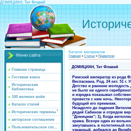
ДОМИЦИАН, Тит Флавий
Историче
Каталог материалов
Меню сайта
Главная
»
Статьи
»
Правители
ДОМИЦИАН, Тит Флавий
Главная страница
Римский император из рода Фл
Гостевая книга
Веспасиана. Род. 24 окт. 51 г. У
Историческая
Детство и раннюю молодость 
библиотека
не было ни одного серебряно
и изредка показывал собствен
100 великих войн
провести с ним ночь. Некотор
будущий его преемник.
Каталог статей
Незадолго до падения Вителли
Исторические термины
дядей Сабином и отрядом вер
"Домициан"; 1), Когда вителл
авторское соглашение
храма. Вскоре один из вольно
закутавшись в полотняный пл
Пользовательское сог...
узнанный, добрался до Велабр