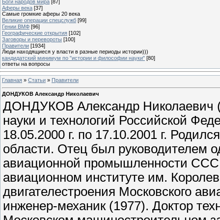
Боги народов мира
[87]
Аферы века
[37]
Самые громкие аферы 20 века
Великие операции спецслужб
[99]
Гении ВМФ
[96]
Географические открытия
[102]
Заговоры и перевороты
[100]
Правители
[1934]
Люди находящиеся у власти в разные периоды истории)))
кандидатский минимум по "истории и философии науки"
[80]
ответы на вопросы
Главная
»
Статьи
»
Правители
ДОНДУКОВ Александр Николаевич
ДОНДУКОВ Александр Николаевич (2
науки и технологий Российской Феде
18.05.2000 г. по 17.10.2001 г. Роди
области. Отец был руководителем о
авиационной промышленности СССР
авиационном институте им. Королева
двигателестроения Московского ави
инженер-механик (1977). Доктор техн