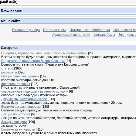
[
Мой сайт
]
Вход на сайт
Меню сайта
Главная страница
Гостевая книга
Историческая библиотека
100 великих в
Аудиолекции по истории
Фотоальбомы
Этот день 
Categories
Генералы, адмиралы, маршалы Второй мировой войны
[295]
В этом разделе будут помещены короткие биографии генералов, адмиралов, маршал
Педагогика и психология Высшей школы
[44]
Вопросы и ответы по курсу "Педагогика Высшей школы"
статьи
[1360]
рефераты
[390]
биографические данные
[149]
короткие биографические данные
писатели-орловцы
[123]
Писатели так или иначе связанные с Орловщиной
современные подходы к изучению истории
[6]
современные подходы к изучению истории
Документы, источники 20 век
[313]
здесь будут размещаться документы, первоисточники относящиеся к 20 веку.
Великие загадки природы
[120]
Великие загадки природы: тайны живой и неживой природы
Лекции по истории
[6]
Лекции по Отечественной истории, Всеобщей истории, истории литературы, истории 
Загадки истории
[109]
загадки истории
Великие авантюристы
[115]
в этом разделе вы узнаете о самых известных авантюристах