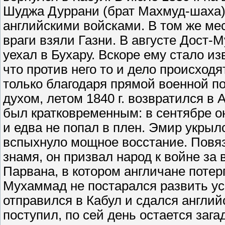
Шуджа Дуррани (брат Махмуд-шаха)
английскими войсками. В том же ме
враги взяли Газни. В августе Дост
уехал в Бухару. Вскоре ему стало и
что против него то и дело происходя
только благодаря прямой военной п
духом, летом 1840 г. возвратился в 
был кратковременным: в сентябре о
и едва не попал в плен. Эмир укрылс
вспыхнуло мощное восстание. Повяз
знамя, он призвал народ к войне за
Парвана, в котором англичане поте
Мухаммад не постарался развить усп
отправился в Кабул и сдался англий
поступил, по сей день остается зага