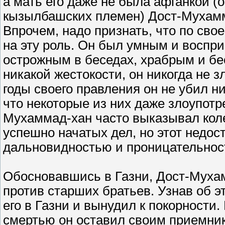
а мать его даже не была афганкой (
кызылбашских племен) Дост-Мухамма
Впрочем, надо признать, что по свое
на эту роль. Он был умным и восп
острожным в беседах, храбрым и бе
никакой жестокости, он никогда не 
годы своего правления он не убил ни 
что некоторые из них даже злоупотр
Мухаммад-хан часто выказывал колеб
успешно начатых дел, но этот недос
дальновидностью и проницательнос
Обосновавшись в Газни, Дост-Мухам
против старших братьев. Узнав об э
его в Газни и вынудил к покорности.
смертью он оставил своим приемник