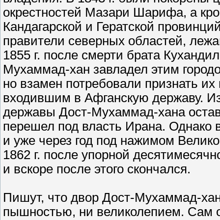
окрестностей Мазари Шарифа, а кром
Кандагарской и Гератской провинций.
правители северных областей, лежа
1855 г. после смерти брата Кухандил
Мухаммад-хан завладел этим городо
но взамен потребовали признать их
входившим в Афганскую державу. Из
державы Дост-Мухаммад-хана оставал
перешел под власть Ирана. Однако 
и уже через год под нажимом Велик
1862 г. после упорной десятимесяч
и вскоре после этого скончался.
Пишут, что двор Дост-Мухаммад-хан
пышностью, ни великолепием. Сам о