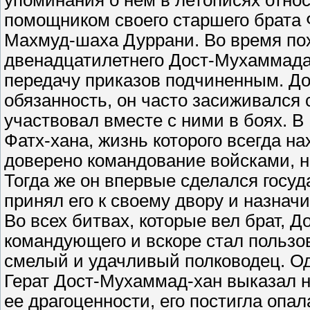
упоминания о нем в летописях относя
помощником своего старшего брата 
Махмуд-шаха Дуррани. Во время пох
двенадцатилетнего Дост-Мухаммада,
передачу приказов подчиненным. До
обязанность, он часто засиживался 
участвовал вместе с ними в боях. В
Фатх-хана, жизнь которого всегда на
доверено командование войсками, 
Тогда же он впервые сделался госу
принял его к своему двору и назна
Во всех битвах, которые вел брат, 
командующего и вскоре стал пользо
смелый и удачливый полководец. Одна
Герат Дост-Мухаммад-хан выказал н
ее драгоценности, его постигла опа