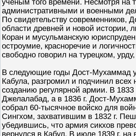
ученым того времени. Несмотря на т
административными и военными дела
По свидетельству современников, 
области древней и новой истории, л
Коран и мусульманскую юриспруден
остроумие, красноречие и логичнос
свободно говорил на турецком, урду
В следующие годы Дост-Мухаммад у
Кабула, разгромил и подчинил всех н
созданию регулярной армии. В 1833
Джелалабад, а в 1836 г. Дост-Мухам
собрал 60-тысячное войско для во
Сингхом, захватившим в 1832 г. Пе
убедившись, что армия сикхов прево
вернулся в Кабул. В июле 1839 г. н