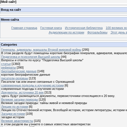
[
Мой сайт
]
Вход на сайт
Меню сайта
Главная страница
Гостевая книга
Историческая библиотека
100 великих в
Аудиолекции по истории
Фотоальбомы
Этот день 
Categories
Генералы, адмиралы, маршалы Второй мировой войны
[295]
В этом разделе будут помещены короткие биографии генералов, адмиралов, маршал
Педагогика и психология Высшей школы
[44]
Вопросы и ответы по курсу "Педагогика Высшей школы"
статьи
[1360]
рефераты
[390]
биографические данные
[149]
короткие биографические данные
писатели-орловцы
[123]
Писатели так или иначе связанные с Орловщиной
современные подходы к изучению истории
[6]
современные подходы к изучению истории
Документы, источники 20 век
[313]
здесь будут размещаться документы, первоисточники относящиеся к 20 веку.
Великие загадки природы
[120]
Великие загадки природы: тайны живой и неживой природы
Лекции по истории
[6]
Лекции по Отечественной истории, Всеобщей истории, истории литературы, истории 
Загадки истории
[109]
загадки истории
Великие авантюристы
[115]
в этом разделе вы узнаете о самых известных авантюристах