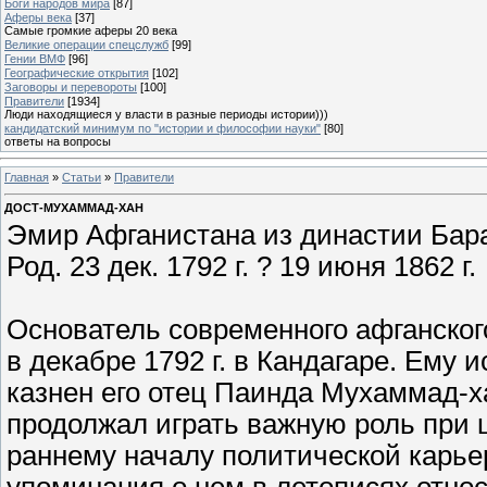
Боги народов мира
[87]
Аферы века
[37]
Самые громкие аферы 20 века
Великие операции спецслужб
[99]
Гении ВМФ
[96]
Географические открытия
[102]
Заговоры и перевороты
[100]
Правители
[1934]
Люди находящиеся у власти в разные периоды истории)))
кандидатский минимум по "истории и философии науки"
[80]
ответы на вопросы
Главная
»
Статьи
»
Правители
ДОСТ-МУХАММАД-ХАН
Эмир Афганистана из династии Барак
Род. 23 дек. 1792 г. ? 19 июня 1862 г.
Основатель современного афганског
в декабре 1792 г. в Кандагаре. Ему 
казнен его отец Паинда Мухаммад-ха
продолжал играть важную роль при 
раннему началу политической карь