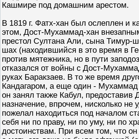
Кашмире под домашним арестом.
В 1819 г. Фатх-хан был ослеплен и 
этом, Дост-Мухаммад-хан внезапным
престол Султана Али, сына Тимур-ш
шах (находившийся в это время в Г
против мятежника, но в пути заподо
отказался от войны с Дост-Мухамма
руках Баракзаев. В то же время дру
Кандагаром, а еще один - Мухаммад
он занял также Кабул, предоставив 
назначение, впрочем, нисколько не
пожелал находиться под началом ста
себя ни по праву, ни по уму, ни по 
достоинствам. При всем том, что о