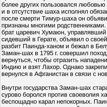
более других пользовался любовью 
и в отсутствие шаха исполнял обяза
после смерти Тимур-шаха он объяви
признаны многими родственниками.
брат царевич Хумаюн, управлявший 
сидевший в Герате, объявил о свое
разбит Паинда-ханом и бежал в Бел
Заман-шах в 1795 г. совершил поход
вернуться, чтобы отразить нападени
Индию и взят Лахор. Однако закрепит
вернулся в Афганистан в связи с н
Внутри государства Заман-шах стар
сурово боролся против своеволия х
беспощадно карал непокорных. Паин