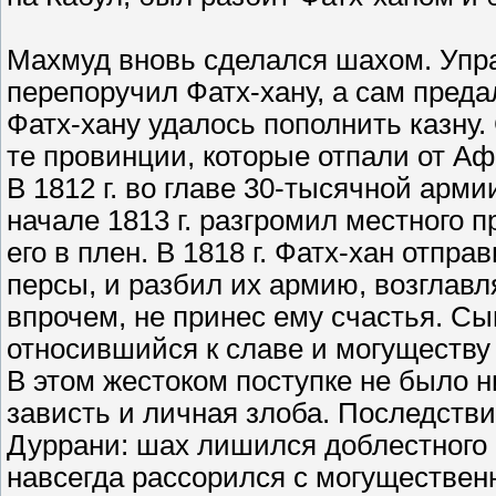
Махмуд вновь сделался шахом. Упр
перепоручил Фатх-хану, а сам пред
Фатх-хану удалось пополнить казну
те провинции, которые отпали от А
В 1812 г. во главе 30-тысячной арм
начале 1813 г. разгромил местного 
его в плен. В 1818 г. Фатх-хан отпра
персы, и разбил их армию, возглав
впрочем, не принес ему счастья. С
относившийся к славе и могуществу 
В этом жестоком поступке не было н
зависть и личная злоба. Последстви
Дуррани: шах лишился доблестного 
навсегда рассорился с могуществен