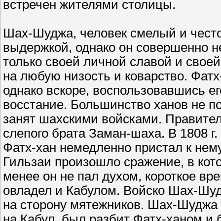
встречен жителями столицы.
Шах-Шуджа, человек смелый и чест
выдержкой, однако он совершенно не
только своей личной славой и своей
на любую низость и коварство. Фат
однако вскоре, воспользовавшись ег
восстание. Большинство ханов не по
занят шахскими войсками. Правите
слепого брата Заман-шаха. В 1808 
Фатх-хан немедленно пристал к нему
Гильзаи произошло сражение, в кот
менее он не пал духом, короткое вре
овладел и Кабулом. Войско Шах-Шу
на сторону мятежников. Шах-Шуджа 
на Кабул, был разбит Фатх-ханом и 