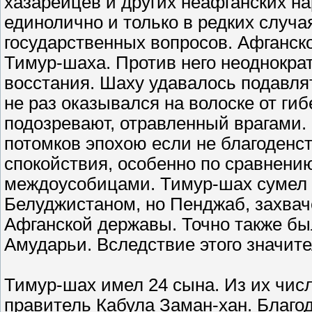
хазарейцев и других неафганских н
единолично и только в редких случ
государственных вопросов. Афганск
Тимур-шаха. Против него неоднокра
восстания. Шаху удавалось подавля
не раз оказывался на волоске от гиб
подозревают, отравленный врагами.
потомков эпохою если не благоденст
спокойствия, особенно по сравнени
междоусобицами. Тимур-шах сумел 
Белуджистаном, но Пенджаб, захвач
Афганской державы. Точно также бы
Амударьи. Вследствие этого значит
Тимур-шах имел 24 сына. Из их чис
правитель Кабула Заман-хан. Благод