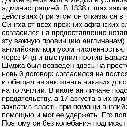
администрацией. В 1838 г. шах закл
действиях (при этом он отказался 
Сингха от всех прежних афганских в
согласился на предоставление неза
эту важную провинцию англичанам).
английским корпусом численностью 
через Инд и выступил против Баракз
Шуджа был возведен здесь на прест
новый договор: согласился на пост
и обещал не заключать никаких дог
на то Англии. В июле англичане под
предательству, а 17 августа в их ру
захватив власть при помощи англий
помощью и мог ее удержать. Его по
Поэтому он без колебания подписал 