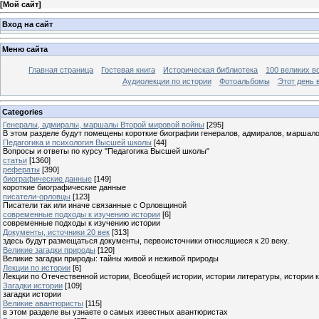
[
Мой сайт
]
Вход на сайт
Меню сайта
Главная страница
Гостевая книга
Историческая библиотека
100 великих в
Аудиолекции по истории
Фотоальбомы
Этот день 
Categories
Генералы, адмиралы, маршалы Второй мировой войны
[295]
В этом разделе будут помещены короткие биографии генералов, адмиралов, маршал
Педагогика и психология Высшей школы
[44]
Вопросы и ответы по курсу "Педагогика Высшей школы"
статьи
[1360]
рефераты
[390]
биографические данные
[149]
короткие биографические данные
писатели-орловцы
[123]
Писатели так или иначе связанные с Орловщиной
современные подходы к изучению истории
[6]
современные подходы к изучению истории
Документы, источники 20 век
[313]
здесь будут размещаться документы, первоисточники относящиеся к 20 веку.
Великие загадки природы
[120]
Великие загадки природы: тайны живой и неживой природы
Лекции по истории
[6]
Лекции по Отечественной истории, Всеобщей истории, истории литературы, истории 
Загадки истории
[109]
загадки истории
Великие авантюристы
[115]
в этом разделе вы узнаете о самых известных авантюристах