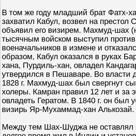
В том же году младший брат Фатх-х
захватил Кабул, возвел на престол 
объявил его визирем. Махмуд-шах (н
тысячным войском выступил против 
военачальников в измене и отказал
образом, Кабул оказался в руках Бар
хана, Пурдиль-хан, овладел Кандага
утвердился в Пешаваре. Во власти д
1828 г. Махмуд-шах был свергнут сы
холеры. Камран правил 12 лет и за 
овладеть Гератом. В 1840 г. он был 
визирь Яр-Мухаммад-хан Алькозай.
Между тем Шах-Шуджа не оставлял 
долгое время жил в Индии и установ