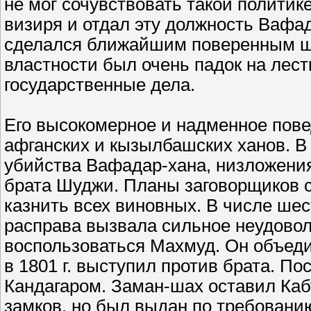
не мог сочувствовать такой политике
визиря и отдал эту должность Вафад
сделался ближайшим поверенным ша
властности был очень падок на лест
государственные дела.
Его высокомерное и надменное пове
афганских и кызылбашских ханов. В 
убийства Вафадар-хана, низложения
брата Шуджи. Планы заговорщиков с
казнить всех виновных. В числе шес
расправа вызвала сильное неудовол
воспользоваться Махмуд. Он объеди
в 1801 г. выступил против брата. П
Кандагаром. Заман-шах оставил Кабу
замков, но был выдан по требовани