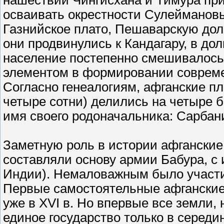
нашествий Чингисхана и Тимура при
осваивать окрестности Сулеймановых
Газнийское плато, Пешаварскую доли
они продвинулись к Кандагару, в до
население постепенно смешивалось
элементом в формировании современ
Согласно генеалогиям, афганские п
четыре сотни) делились на четыре 
имя своего родоначальника: Сарбани
Заметную роль в истории афганские 
составляли основу армии Бабура, с
Индии). Немаловажным было участи
Первые самостоятельные афганские 
уже в XVI в. Но впервые все земли
единое государство только в середин