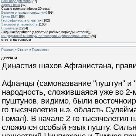
Боги народов мира
[87]
Аферы века
[37]
Самые громкие аферы 20 века
Великие операции спецслужб
[99]
Гении ВМФ
[96]
Географические открытия
[102]
Заговоры и перевороты
[100]
Правители
[1934]
Люди находящиеся у власти в разные периоды истории)))
кандидатский минимум по "истории и философии науки"
[80]
ответы на вопросы
Главная
»
Статьи
»
Правители
ДУРРАНИ
Династия шахов Афганистана, правив
Афганцы (самоназвание "пуштун" и 
народность, сложившаяся уже во 2-
пуштунов, видимо, были восточноир
го тысячелетия н.э. область Сулейм
Гомал). В начале 2-го тысячелетия н
сложился особый язык пушту. Сильн