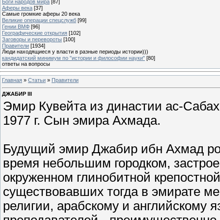
Боги народов мира
[87]
Аферы века
[37]
Самые громкие аферы 20 века
Великие операции спецслужб
[99]
Гении ВМФ
[96]
Географические открытия
[102]
Заговоры и перевороты
[100]
Правители
[1934]
Люди находящиеся у власти в разные периоды истории)))
кандидатский минимум по "истории и философии науки"
[80]
ответы на вопросы
Главная
»
Статьи
»
Правители
ДЖАБИР III
Эмир Кувейта из династии ас-Сабах. 
1977 г. Сын эмира Ахмада.
Будущий эмир Джабир ибн Ахмад род
время небольшим городком, застрое
окруженном глинобитной крепостной
существовавших тогда в эмирате ме
религии, арабскому и английскому я