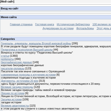
[
Мой сайт
]
Вход на сайт
Меню сайта
Главная страница
Гостевая книга
Историческая библиотека
100 великих в
Аудиолекции по истории
Фотоальбомы
Этот день 
Categories
Генералы, адмиралы, маршалы Второй мировой войны
[295]
В этом разделе будут помещены короткие биографии генералов, адмиралов, маршал
Педагогика и психология Высшей школы
[44]
Вопросы и ответы по курсу "Педагогика Высшей школы"
статьи
[1360]
рефераты
[390]
биографические данные
[149]
короткие биографические данные
писатели-орловцы
[123]
Писатели так или иначе связанные с Орловщиной
современные подходы к изучению истории
[6]
современные подходы к изучению истории
Документы, источники 20 век
[313]
здесь будут размещаться документы, первоисточники относящиеся к 20 веку.
Великие загадки природы
[120]
Великие загадки природы: тайны живой и неживой природы
Лекции по истории
[6]
Лекции по Отечественной истории, Всеобщей истории, истории литературы, истории 
Загадки истории
[109]
загадки истории
Великие авантюристы
[115]
в этом разделе вы узнаете о самых известных авантюристах