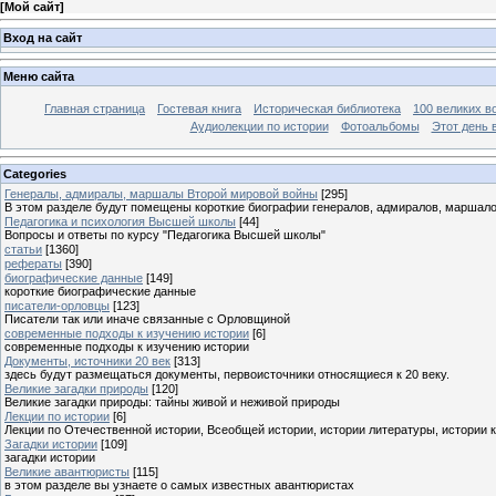
[
Мой сайт
]
Вход на сайт
Меню сайта
Главная страница
Гостевая книга
Историческая библиотека
100 великих в
Аудиолекции по истории
Фотоальбомы
Этот день 
Categories
Генералы, адмиралы, маршалы Второй мировой войны
[295]
В этом разделе будут помещены короткие биографии генералов, адмиралов, маршал
Педагогика и психология Высшей школы
[44]
Вопросы и ответы по курсу "Педагогика Высшей школы"
статьи
[1360]
рефераты
[390]
биографические данные
[149]
короткие биографические данные
писатели-орловцы
[123]
Писатели так или иначе связанные с Орловщиной
современные подходы к изучению истории
[6]
современные подходы к изучению истории
Документы, источники 20 век
[313]
здесь будут размещаться документы, первоисточники относящиеся к 20 веку.
Великие загадки природы
[120]
Великие загадки природы: тайны живой и неживой природы
Лекции по истории
[6]
Лекции по Отечественной истории, Всеобщей истории, истории литературы, истории 
Загадки истории
[109]
загадки истории
Великие авантюристы
[115]
в этом разделе вы узнаете о самых известных авантюристах