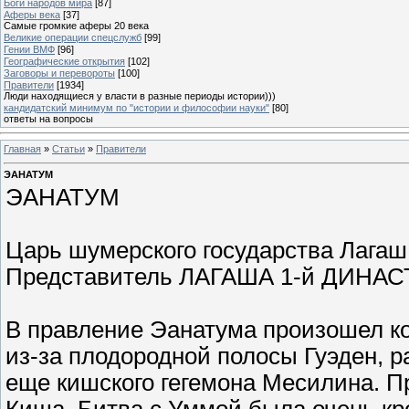
Боги народов мира
[87]
Аферы века
[37]
Самые громкие аферы 20 века
Великие операции спецслужб
[99]
Гении ВМФ
[96]
Географические открытия
[102]
Заговоры и перевороты
[100]
Правители
[1934]
Люди находящиеся у власти в разные периоды истории)))
кандидатский минимум по "истории и философии науки"
[80]
ответы на вопросы
Главная
»
Статьи
»
Правители
ЭАНАТУМ
ЭАНАТУМ
Царь шумерского государства Лагаш, 
Представитель ЛАГАША 1-й ДИНАС
В правление Эанатума произошел к
из-за плодородной полосы Гуэден, р
еще кишского гегемона Месилина. 