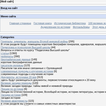
[
Мой сайт
]
Вход на сайт
Меню сайта
Главная страница
Гостевая книга
Историческая библиотека
100 великих в
Аудиолекции по истории
Фотоальбомы
Этот день 
Categories
Генералы, адмиралы, маршалы Второй мировой войны
[295]
В этом разделе будут помещены короткие биографии генералов, адмиралов, маршал
Педагогика и психология Высшей школы
[44]
Вопросы и ответы по курсу "Педагогика Высшей школы"
статьи
[1360]
рефераты
[390]
биографические данные
[149]
короткие биографические данные
писатели-орловцы
[123]
Писатели так или иначе связанные с Орловщиной
современные подходы к изучению истории
[6]
современные подходы к изучению истории
Документы, источники 20 век
[313]
здесь будут размещаться документы, первоисточники относящиеся к 20 веку.
Великие загадки природы
[120]
Великие загадки природы: тайны живой и неживой природы
Лекции по истории
[6]
Лекции по Отечественной истории, Всеобщей истории, истории литературы, истории 
Загадки истории
[109]
загадки истории
Великие авантюристы
[115]
в этом разделе вы узнаете о самых известных авантюристах