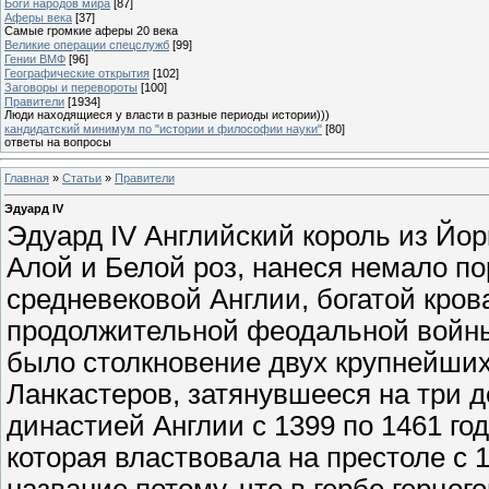
Боги народов мира
[87]
Аферы века
[37]
Самые громкие аферы 20 века
Великие операции спецслужб
[99]
Гении ВМФ
[96]
Географические открытия
[102]
Заговоры и перевороты
[100]
Правители
[1934]
Люди находящиеся у власти в разные периоды истории)))
кандидатский минимум по "истории и философии науки"
[80]
ответы на вопросы
Главная
»
Статьи
»
Правители
Эдуард IV
Эдуард IV Английский король из Йорков, взошедший на престол в ходе Войны Алой и Белой роз, нанеся немало поражений Ланкастерам История средневековой Англии, богатой кровавыми междоусобицами, не знает такой продолжительной феодальной войны, какой стала Война Алой и Белой роз. Это было столкновение двух крупнейших аристократических фамилий – Йорков и Ланкастеров, затянувшееся на три десятилетия. Ланкастеры были королевской династией Англии с 1399 по 1461 год. Йорки дали Англии правящую династию, которая властвовала на престоле с 1461 по 1485 год. Война получила свое название потому, что в гербе герцогов Ланкастеров была алая роза, а в гербе герцогов Йорков – белая. Красная и белая роза стали символами воюющих сторон. Родовым центром герцогов Ланкастеров был город Ланкастер. Их поддерживали в войне северо-западные графства, Уэльс и Ирландия. Йорки владели одним из крупнейших городов того времени – Йорком. На их стороне находился торговый юго-восток страны вместе со столичным Лондоном, их поддерживали многие жители городов этого региона. Первопричиной войны стала слабость власти короля Генриха VI, страдавшего припадками безумия. Поводом же явилось устранение герцога Ричарда Йоркского от должности протектора, на которую он был избран парламентом. Королева Маргарита Анжуйская и герцог Сомерсет из рода Ланкастеров возложили на себя при больном монархе диктаторскую власть. Йорки были устранены из королевского дворца. В ответ на это Йорки подняли мятеж. Его главой стал Ричард Йоркский, которого поддержал могущественный Ричард Невилль, граф Уоррик. Так Англия разделилась на два враждебных лагеря, которые боролись за высшую власть в стране. Первая битва состоялась 22 мая 1455 года. Герцог Ричард Йоркский и граф Уорвик выступили в поход, имея 3-тысячное войско. Из Лондона навстречу им выступило войско Ланкастеров в 2 тысячи человек. Враги сразились у Сент-Олбанса: войско герцога Сомерсета Ланкастерского было разгромлено, а он сам убит. Войско Йорков ступило в столицу. Герцог Ричард фактически пленил больного короля Генриха VI, добившись назначения себя протектором Англии. При этом он получил почти диктаторские полномочия. Однако в 1459 году королева Маргарита и Ланкастеры вернули власть Генриху VI, к которому разум возвращался лишь временами. В итоге Йорки были вторично отстранены от управления государством. Ричард Йоркский вновь призвал своих многочисленных сторонников к мятежу. 3 сентября 1459 года состоялась битва при Блор Хит. Войском Йорков блестяще командовал граф Солсбери (тесть Ричарда и отец графа Уорвика). Войско Ланкастеров было практические истреблено: йоркисты атаковали ланкастерцев сразу же после их переправы через ручей, не дав им возможности построиться в боевой порядок. Однако уже в сентябре того же года Ричарду Йоркскому и графу Уорвику пришлось бежать из Англии: первому – в Ирландию, второму – во французский город Кале. Королевская армия во главе с Генрихом VI и Маргаритой Анжуйской выступила в поход на замок Лудлоу, оплот Йорков. Ряд сторонников герцога Ричарда изменили ему и перешли на сторону короля. Однако торжество Ланкастеров было недолгим. Ричард Невилль, граф Уорвик и второй сын герцога Йоркского – Эдуард (будущий король Эдуард IV), наняв небольшое войско, высадились на побережье Англии, в Сэндридже. Они с триумфом вошли в Лондон, большинство жителей которого поддерживало Йорк. Королевская армия спешно двинулась на столицу. 18 июля у Норгемптона состоялось сражение, в котором ланкастерцы потерпели полное поражение. Уорвик и Эдуард победили благодаря предательству лорда Грэя Рутина и дождю, который подмочил все запасы пороха у противника, потерявшего 300 человек убитыми, в том числе герцога Эгремонта. Король Генрих вновь оказался в почетном плену у йоркцев. Герцог Ричард Йоркский вернулся из Ирландии и объявил себя наследником английского престола. Это лишало малолетнего сына Генриха VI и Маргариты – Эдуарда, принца Уэльского, – отцовского престола. Королева бежала в Уэльс, а затем в Северную Англию, где собрала новую армию. Тогда Ричард Йоркский и его старший сын Эдмунд выступили из Лондона в поход на север страны. В декабре 1460 года при Уэйкфилде состоялось сражение, в котором ланкастерцы, имея численное превосходство, разгромили йоркцев. Те, забыв о необходимости боевого охранения, при выходе из Уэйкфилда попали в искусно устроенную засаду, не успев построиться для битвы. Герцог Ричард пал в битве, был убит во время погони его сын Эдмунд. Теперь во главе дома Йорков встал герцог Эдуард, обладавший способностями военного вождя. В битве у Мортимерс-Кросс 2 февраля 1461 года он взял реванш за гибель отца и старшего брата. Ланкастерцы были разбиты. Победители, преследуя, загнали их остатки в горы Уэльса. В