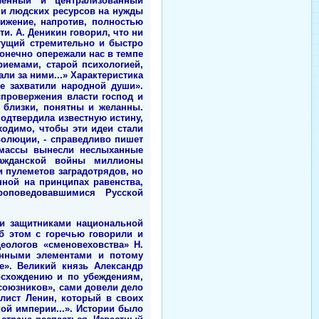
ленный и централизованный
 и людских ресурсов на нужды
вижение, напротив, полностью
. А. Деникин говорил, что ни
огущий стремительно и быстро
конечно опережали нас в темпе
иемами, старой психологией,
ли за ними...» Характеристика
е захватили народной души».
провержения власти господ и
 близки, понятны и желанны.
подтвердила известную истину,
ходимо, чтобы эти идеи стали
волюции, - справедливо пишет
е массы вынесли неслыханные
ражданской войны миллионы
и пулеметов заградотрядов, но
ной на принципах равенства,
роповедовавшимися Русской
и защитниками национальной
б этом с горечью говорили и
еологов «сменовеховства» Н.
ранными элементами и потому
». Великий князь Александр
исхождению и по убеждениям,
 союзников», сами довели дело
алист Ленин, который в своих
ой империи...». Истории было