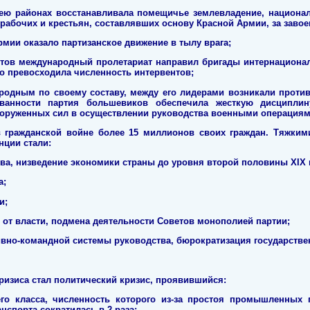
 ею районах восстанавливала помещичье землевладение, национал
рабочих и крестьян, составлявших основу Красной Армии, за заво
мии оказало партизанское движение в тылу врага;
тов международный пролетариат направил бригады интернационали
но превосходила численность интервентов;
родным по своему составу, между его лидерами возникали против
ованности партия большевиков обеспечила жесткую дисциплину
ооруженных сил в осуществлении руководства военными операциям
в гражданской войне более 15 миллионов своих граждан. Тяжким
нции стали:
тва, низведение экономики страны до уровня второй половины XIX 
а;
и;
 от власти, подмена деятельности Советов монополией партии;
вно-командной системы руководства, бюрократизация государствен
ризиса стал политический кризис, проявившийся:
его класса, численность которого из-за простоя промышленных п
нспорта сократилась в 2 раза;