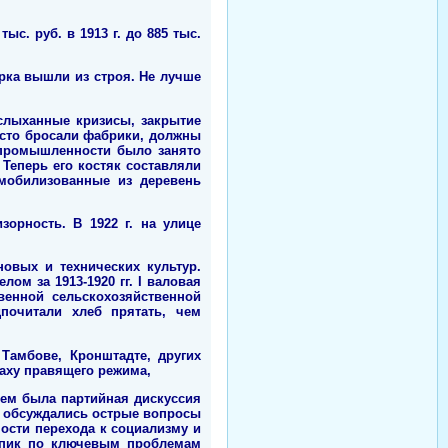
с. руб. в 1913 г. до 885 тыс.
рка вышли из строя. Не лучше
слыханные кризисы, закрытие
росто бросали фабрики, должны
 промышленности было занято
 Теперь его костяк составляли
 мобилизованные из деревень
орность. В 1922 г. на улице
овых и технических культур.
лом за 1913-1920 гг. I валовая
венной сельскохозяйственной
почитали хлеб прятать, чем
Тамбове, Кронштадте, других
раху правящего режима,
ием была партийная дискуссия
ме обсуждались острые вопросы
ности перехода к социализму и
тупик по ключевым проблемам