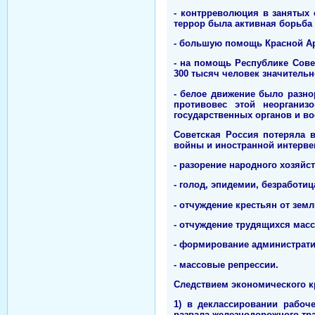
- контрреволюция в занятых
террор была активная борьба 
- большую помощь Красной Ар
- на помощь Республике Сове
300 тысяч человек значитель
- белое движение было разно
противовес этой неорганиз
государственных органов и в
Советская Россия потеряла 
войны и иностранной интерве
- разорение народного хозяйс
- голод, эпидемии, безработиц
- отчуждение крестьян от земл
- отчуждение трудящихся масс
- формирование администрати
- массовые репрессии.
Следствием экономического к
1) в деклассировании рабоч
развала железнодорожного тра