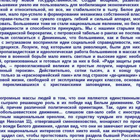
тельству новой государственности. Создав мощный, разветв
льшевики умело им пользовались для мобилизации экономических
кой и относительной, но все, же стабильности в тылу. Белое д
ия, мало пре-успело в формировании механизма собственной власти
прави-тельств «не сумело создать гибкий и сильный аппарат, м
вовать. Большевики тоже не стали национальным явлением, но бес
 подвижности и способности принуждать. Мы с нашими старыми пр
ражданской бюрократии, с петровской табелью о рангах не поспева
льзя согласиться с Деникиным, что большевики, как и белые «н
 с энтузиазмом восприняли идеи социальной справедливости, нис
рудящихся. Лозунги, под которыми шла революция, были для них
пропагандистская и идеологическая работа большевиков в массах 
олее в военной борьбе мало иметь светлые и высокие идеи: необ
 организованных и готовых идти за них в бой. «Ради защиты ре
фа, -- провозгласившей великие и простые лозунги, народны
нный героизм». Действительно, сотни тысяч, а к концу г
только за «красноармейский паек» или под страхом «де-цимации» 
овой жизни, свободной от эксплуатации имущих классов, основан
, перекликавшихся с христианскими заповедями, веками, п
 огромные массы людей в том, что они являются единственным
о сыграло решающую роль в их победе над Белым движением. О
й, причем различной политической ориентации. Так, один из ид
вобольшевистское движение... слишком свя-зало себя с иност
стным национальным ореолом, по существу чуждым его природе
я Николая 11), отвергавший сменовеховство, монархист по про
о вожди Белого движения, «делая вид, что они не замечают интриг
ских национальных интересов стоял никто иной, как интернацион
 щадил сил, чтобы протестовать против раздела бывшей Российск