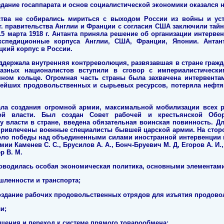
дание госаппарата и основ социалистической экономики оказался
ства не собирались мириться с выходом России из войны и ус
 г. правительства Англии и Франции с согласия США заключили тай
15 марта 1918 г. Антанта приняла решение об организации интерве
кспедиционные корпуса Англии, США, Франции, Японии. Антан
цкий корпус в России.
держала внутренняя контрреволюция, развязавшая в стране гражда
азных националистов вступили в сговор с империалистически
нном кольце. Огромная часть страны была захвачена интервента
жнейших продовольственных и сырьевых ресурсов, потеряла нефтя
ала создания огромной армии, максимальной мобилизации всех р
ной власти. Был создан Совет рабочей и крестьянской Об
 власти в стране, введена обязательная воинская повинность. 
привлечены военные специалисты бывшей царской армии. На сторо
дело победы над объединенными силами иностранной интервенции 
ии Каменев С. С., Брусилов А. А., Бонч-Бруевич М. Д, Егоров А. И
р В. М.
оводилась особая экономическая политика, основными элементами
шленности и транспорта;
создание рабочих продовольственных отрядов для изъятия продово
и;
щения и переход к системе прямого товарообмена;