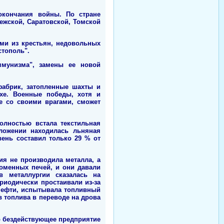
окончания войны. По стране
ежской, Саратовской, Томской
ми из крестьян, недовольных
стополь".
ммунизма", замены ее новой
фабрик, затопленные шахты и
хе. Военные победы, хотя и
е со своими врагами, сможет
полностью встала текстильная
ложении находилась льняная
ень составил только 29 % от
ия не производила металла, а
доменных печей, и они давали
 металлургии сказалась на
риодически простаивали из-за
 нефти, испытывала топливный
в топлива в переводе на дрова
но бездействующее предприятие