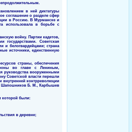
 непродолжительным.
тановлением в ней диктатуры
ное соглашение о разделе сфер
нции в Россию. В Мурманске и
та использовала в борьбе с
нскую войну. Партии кадетов,
ми государствами. Советская
ми и белогвардейцами; страна
ные источники, единственную
есурсов страны, обеспечения
ороны во главе с Лениным,
Для руководства вооруженными
ну Советской власти перешли
и внутренней контрреволюции
., Шапошников Б. М., Карбышев
 которой были:
льствия в деревне;