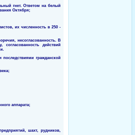
ьный гнет. Ответом на белый
евания Октября;
стов, их численность в 250 -
оречия, несогласованность. В
, согласованность действий
и.
и последствиями гражданской
века;
ного аппарата;
редприятий, шахт, рудников,