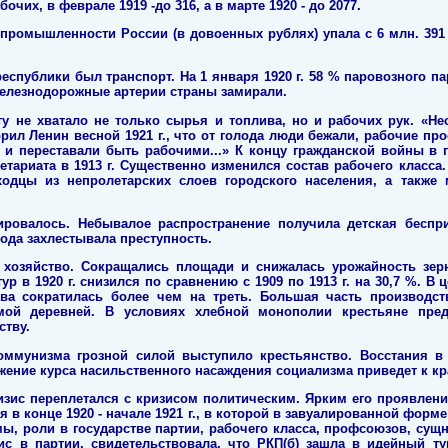
чих, в феврале 1919 -до 316, а в марте 1920 - до 2077.
ромышленности России (в довоенных рублях) упала с 6 млн. 391 ты
спублики был транспорт. На 1 января 1920 г. 58 % паровозного па
железнодорожные артерии страны замирали.
у не хватало не только сырья и топлива, но и рабочих рук. «Не
орил Ленин весной 1921 г., что от голода люди бежали, рабочие п
е и переставали быть рабочими...» К концу гражданской войны в
тариата в 1913 г. Существенно изменился состав рабочего класса.
одцы из непролетарских слоев городского населения, а также
ровалось. Небывалое распространение получила детская бесприз
рода захлестывала преступность.
е хозяйство. Сокращались площади и снижалась урожайность зерн
 в 1920 г. снизился по сравнению с 1909 по 1913 г. на 30,7 %. В це
тва сократилась более чем на треть. Большая часть производст
мой деревней. В условиях хлебной монополии крестьяне пред
ству.
оммунизма грозной силой выступило крестьянство. Восстания в 
жение курса насильственного насаждения социализма приведет к к
зис переплетался с кризисом политическим. Ярким его проявлен
 в конце 1920 - начале 1921 г., в которой в завуалированной фор
ы, роли в государстве партии, рабочего класса, профсоюзов, сущ
зис в партии, свидетельствовала, что РКП(б) зашла в идейный 