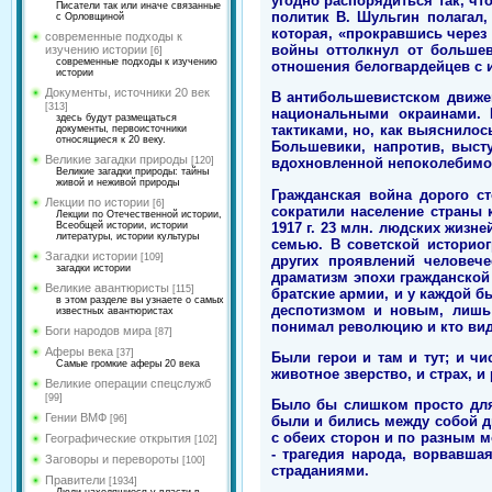
угодно распорядиться так, чт
Писатели так или иначе связанные
политик В. Шульгин полагал
с Орловщиной
которая, «прокравшись через
современные подходы к
войны оттолкнул от большев
изучению истории
[6]
современные подходы к изучению
отношения белогвардейцев с 
истории
Документы, источники 20 век
В антибольшевистском движен
[313]
национальными окраинами. 
здесь будут размещаться
тактиками, но, как выяснилос
документы, первоисточники
относящиеся к 20 веку.
Большевики, напротив, выст
Великие загадки природы
[120]
вдохновленной непоколебимо
Великие загадки природы: тайны
живой и неживой природы
Гражданская война дорого с
Лекции по истории
[6]
сократили население страны к
Лекции по Отечественной истории,
1917 г. 23 млн. людских жизн
Всеобщей истории, истории
литературы, истории культуры
семью. В советской историог
Загадки истории
[109]
других проявлений человече
загадки истории
драматизм эпохи гражданской
Великие авантюристы
[115]
братские армии, и у каждой б
в этом разделе вы узнаете о самых
деспотизмом и новым, лишь 
известных авантюристах
понимал революцию и кто виде
Боги народов мира
[87]
Аферы века
[37]
Были герои и там и тут; и чи
Самые громкие аферы 20 века
животное зверство, и страх, и
Великие операции спецслужб
[99]
Было бы слишком просто для
Гении ВМФ
[96]
были и бились между собой дв
с обеих сторон и по разным м
Географические открытия
[102]
- трагедия народа, ворвавш
Заговоры и перевороты
[100]
страданиями.
Правители
[1934]