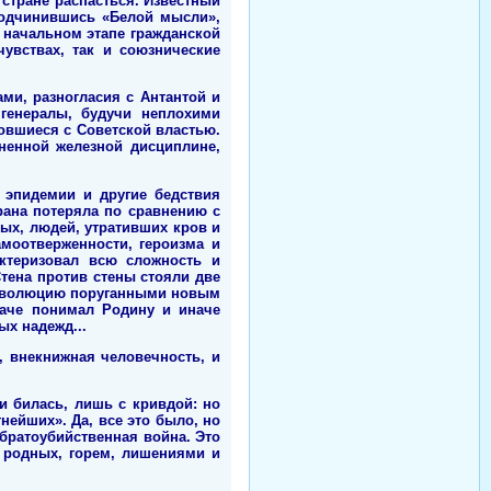
 стране распасться. Известный
подчинившись «Белой мысли»,
 начальном этапе гражданской
увствах, так и союзнические
ми, разногласия с Антантой и
генералы, будучи неплохими
ровшиеся с Советской властью.
ненной железной дисциплине,
 эпидемии и другие бедствия
трана потеряла по сравнению с
ных, людей, утративших кров и
амоотверженности, героизма и
актеризовал всю сложность и
тена против стены стояли две
и революцию поруганными новым
наче понимал Родину и иначе
ых надежд...
я, внекнижная человечность, и
 билась, лишь с кривдой: но
нейших». Да, все это было, но
 братоубийственная война. Это
 родных, горем, лишениями и