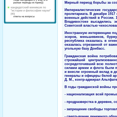
Люди находящиеся у власти в
Мирный период борьбы за соз
разные периоды истории)))
кандидатский минимум по
Империалистические государ
"истории и философии науки"
пролетариата. В декабре 1917
[80]
ответы на вопросы
военных действий в России. 
Владивостоке высадились э
Советской властью чехослова
Иностранную интервенцию под
эсеров, меньшевиков, буржу
республика оказалась в огне
оказалась отрезанной от ва
угольную базу Донбасс.
Гражданская война потребов
строжайшей централизован
сосредоточивший всю полноту
силами армии и флота были 
и внесли огромный вклад в 
генералы и офицеры белой арм
Д. М., контр-адмирал Альтфате
В годы гражданской войны пр
- национализация всей промы
- продразверстка в деревне, 
- запрещение свободы торговл
- свертывание денежного обра