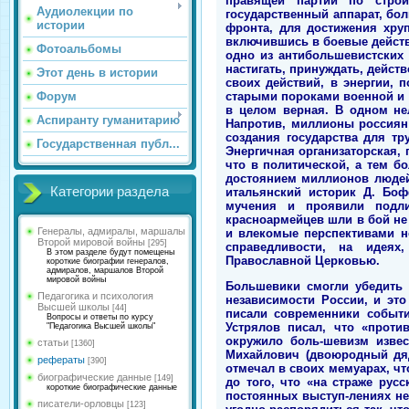
правящей партии по строи
Аудиолекции по
государственный аппарат, бо
истории
фронта, для достижения хруп
включившись в боевые действ
Фотоальбомы
одно из антибольшевистских 
настигать, принуждать, дейст
Этот день в истории
своих действий, в энергии,
старыми пороками военной и г
Форум
в целом верная. В одном не
Аспиранту гуманитарию
Напротив, миллионы россиян
создания государства для т
Государственная публ...
Энергичная организаторская, 
что в политической, а тем б
достоянием миллионов людей,
Категории раздела
итальянский историк Д. Боф
мучения и проявили подли
красноармейцев шли в бой не 
Генералы, адмиралы, маршалы
и влекомые перспективами н
Второй мировой войны
[295]
справедливости, на идеях
В этом разделе будут помещены
Православной Церковью.
короткие биографии генералов,
адмиралов, маршалов Второй
мировой войны
Большевики смогли убедить
Педагогика и психология
независимости России, и эт
Высшей школы
[44]
писали современники событи
Вопросы и ответы по курсу
Устрялов писал, что «проти
"Педагогика Высшей школы"
окружило боль-шевизм изве
статьи
[1360]
Михайлович (двоюродный дяд
рефераты
[390]
отмечал в своих мемуарах, чт
биографические данные
[149]
до того, что «на страже рус
короткие биографические данные
постоянных выступ-лениях не
писатели-орловцы
[123]