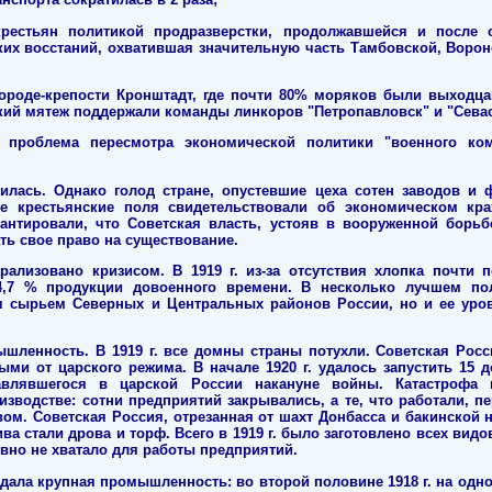
крестьян политикой продразверстки, продолжавшейся и после 
ких восстаний, охватившая значительную часть Тамбовской, Ворон
ороде-крепости Кронштадт, где почти 80% моряков были выходца
кий мятеж поддержали команды линкоров "Петропавловск" и "Сева
 проблема пересмотра экономической политики "военного ко
шилась. Однако голод стране, опустевшие цеха сотен заводов и 
е крестьянские поля свидетельствовали об экономическом кра
рантировали, что Советская власть, устояв в вооруженной борьб
ать свое право на существование.
ализовано кризисом. В 1919 г. из-за отсутствия хлопка почти 
 4,7 % продукции довоенного времени. В несколько лучшем по
 сырьем Северных и Центральных районов России, но и ее уров
шленность. В 1919 г. все домны страны потухли. Советская Росс
ыми от царского режима. В начале 1920 г. удалось запустить 15 
влявшегося в царской России накануне войны. Катастрофа в
водстве: сотни предприятий закрывались, а те, что работали, пе
вом. Советская Россия, отрезанная от шахт Донбасса и бакинской
а стали дрова и торф. Всего в 1919 г. было заготовлено всех видо
 явно не хватало для работы предприятий.
адала крупная промышленность: во второй половине 1918 г. на од