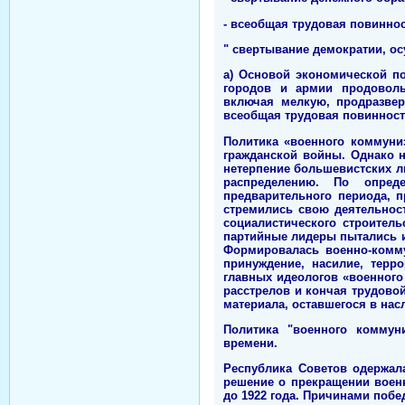
- всеобщая трудовая повиннос
" свертывание демократии, о
а) Основой экономической п
городов и армии продоволь
включая мелкую, продразве
всеобщая трудовая повинност
Политика «военного коммуни
гражданской войны. Однако 
нетерпение большевистских л
распределению. По опред
предварительного периода, 
стремились свою деятельнос
социалистического строител
партийные лидеры пытались и
Формировалась военно-комму
принуждение, насилие, терр
главных идеологов «военного
расстрелов и кончая трудов
материала, оставшегося в нас
Политика "военного коммун
времени.
Республика Советов одержал
решение о прекращении воен
до 1922 года. Причинами поб