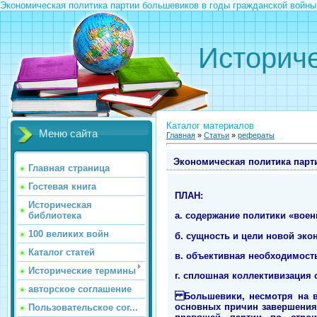
Экономическая политика партии большевиков в годы гражданской войны
Историче
Каталог материалов
Меню сайта
Главная
»
Статьи
»
рефераты
Экономическая политика парт
Главная страница
Гостевая книга
ПЛАН
:
Историческая
библиотека
а. содержание политики «воен
100 великих войн
б. сущность и цели новой экон
Каталог статей
в. объективная необходимост
Исторические термины
г. сплошная коллективизация с
авторское соглашение
Большевики, несмотря на вс
основных причин завершения
Пользовательское сог...