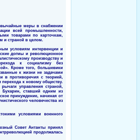
езвычайные меры в снабжении
зации всей промышленности,
ыми товарами по карточкам,
 и страной в целом.
ьным условиям интервенции и
еские догмы и революционное
алистическому производству и
ерехода к социализму без
ой». Кроме того, большевики
званные к жизни не задачами
и в противоречия с теорией,
 перехода к новому обществу.
 рычаги управления страной,
. Бухарин, ставший одним из
ское принуждение, начиная от
истического человечества из
стокими условиями военного
оюзный Совет Антанты принял
онтрреволюцией продолжалась