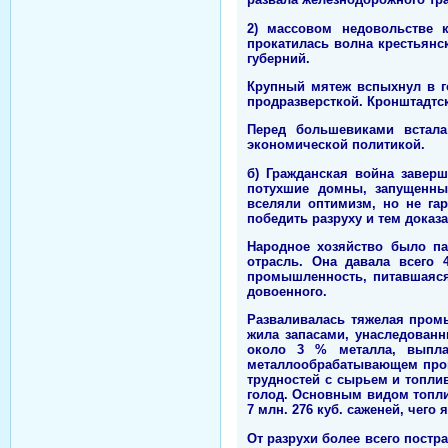
2) массовом недовольстве 
прокатилась волна крестьянс
губерний.
Крупный мятеж вспыхнул в г
продразверсткой. Кронштадтс
Перед большевиками встала
экономической политикой.
б) Гражданская война завер
потухшие домны, запущенны
вселяли оптимизм, но не га
победить разруху и тем доказ
Народное хозяйство было пар
отрасль. Она давала всего
промышленность, питавшаяся
довоенного.
Разваливалась тяжелая промы
жила запасами, унаследованн
около 3 % металла, выпла
металлообрабатывающем произ
трудностей с сырьем и топли
голод. Основным видом топлив
7 млн. 276 куб. саженей, чего
От разрухи более всего постр