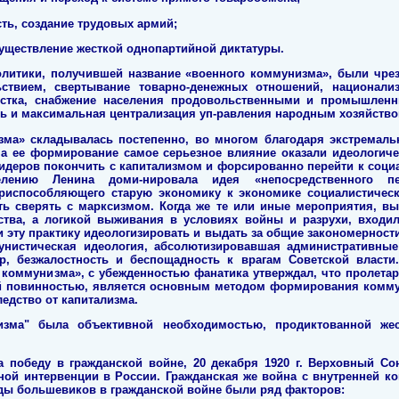
ть, создание трудовых армий;
существление жесткой однопартийной диктатуры.
олитики, получившей название «военного коммунизма», были чр
ствием, свертывание товарно-денежных отношений, национали
рстка, снабжение населения продовольственными и промышленн
ь и максимальная централизация уп-равления народным хозяйством
зма» складывалась постепенно, во многом благодаря экстремал
на ее формирование самое серьезное влияние оказали идеологич
идеров покончить с капитализмом и форсированно перейти к соци
елению Ленина доми-нировала идея «непосредственного п
приспособляющего старую экономику к экономике социалистическ
ть сверять с марксизмом. Когда же те или иные мероприятия, вы
ьства, а логикой выживания в условиях войны и разрухи, входил
 эту практику идеологизировать и выдать за общие закономерности
нистическая идеология, абсолютизировавшая административные
ор, безжалостность и беспощадность к врагам Советской власти
 коммунизма», с убежденностью фанатика утверждал, что пролетар
ой повинностью, является основным методом формирования коммун
ледство от капитализма.
изма" была объективной необходимостью, продиктованной же
а победу в гражданской войне, 20 декабря 1920 г. Верховный С
ной интервенции в России. Гражданская же война с внутренней к
еды большевиков в гражданской войне были ряд факторов: