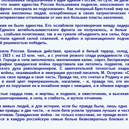
о большевики безразличные к идее единой России, по сути, не дали
, что знамя единства России большевики подняли, неосознанно 
 фронт, покорила их подсознание». Как позорный Брестский мир на
иков миллионы людей, оскорбленных в своих патриотических ч
интервентами отталкивали от них все большие пласты населения.
ии не было единства. Его ослабляли противоречия между лидера
Единого антибольшевистского фронта не получилось, и белые 
ь, слабыми политиками, так и не сумели объединить все силы, бо
упали единой силой спаянной, и идейно и организационно подчи
й решимостью победить.
тоила России. Боевые действия, красный и белый террор, голод,
 1923 г. на 13 млн. чел., а с учетом резкого спада рождаемости с
ей. Города и села заполнились миллионами калек, сирот, беспризор
рафии гражданская война представала как летопись подвигов, с
ского духа революционеров. С замечательной точностью охар
 войны, оказавшийся в эмиграции русский писатель М. Осоргин: «С
ыла своя правда и своя честь. Правда тех, кто считал и Родину 
в иной цвет перекрашенным, насилием, - и, правда тех, кто и
л их поругания не в похабном мире с немцами, а в обмане народн
стые сердца тоже, и жертвы, и подвиги, и ожесточение, и высока
 разочарование, и сила, и слабость, и жуткое отчаяние.
 живых людей, и для истории, если бы правда была, лишь одна и
е правды и две чести, - и поле битв усеяли трупами лучших и чест
отивам. Гражданская война - не только классовая, но прежде всего
аяся в каждую российскую семью болью безвозвратных близких и