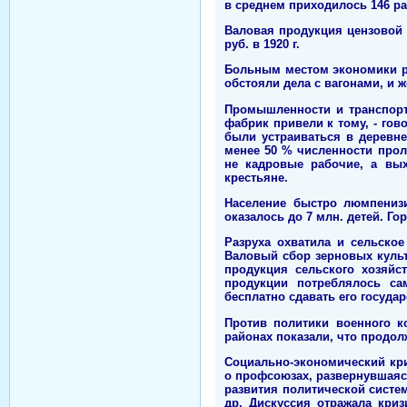
в среднем приходилось 146 рабо
Валовая продукция цензовой п
руб. в 1920 г.
Больным местом экономики ре
обстояли дела с вагонами, и 
Промышленности и транспорт
фабрик привели к тому, - гов
были устраиваться в деревн
менее 50 % численности проле
не кадровые рабочие, а вых
крестьяне.
Население быстро люмпенизи
оказалось до 7 млн. детей. Го
Разруха охватила и сельско
Валовый сбор зерновых культур
продукция сельского хозяйс
продукции потреблялось са
бесплатно сдавать его государ
Против политики военного к
районах показали, что продол
Социально-экономический кри
о профсоюзах, развернувшаяся
развития политической систем
др. Дискуссия отражала кри