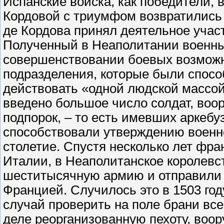
Испанские войска, как победители, 
Кордовой с триумфом возвратились
де Кордова принял деятельное учас
Полученный в Неаполитании военны
совершенствовании боевых возможн
подразделения, которые были спосо
действовать «одной людской массой
введено большое число солдат, во
подпорок, – то есть имевших аркеб
способствовали утверждению военно
столетие. Спустя несколько лет фра
Италии, в Неаполитанское королевс
шеститысячную армию и отправили 
Францией. Случилось это в 1503 го
случай проверить на поле брани все
деле реорганизованную пехоту, воо