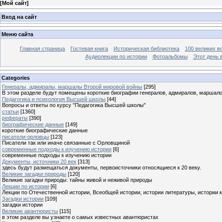
[
Мой сайт
]
Вход на сайт
Меню сайта
Главная страница
Гостевая книга
Историческая библиотека
100 великих в
Аудиолекции по истории
Фотоальбомы
Этот день 
Categories
Генералы, адмиралы, маршалы Второй мировой войны
[295]
В этом разделе будут помещены короткие биографии генералов, адмиралов, маршал
Педагогика и психология Высшей школы
[44]
Вопросы и ответы по курсу "Педагогика Высшей школы"
статьи
[1360]
рефераты
[390]
биографические данные
[149]
короткие биографические данные
писатели-орловцы
[123]
Писатели так или иначе связанные с Орловщиной
современные подходы к изучению истории
[6]
современные подходы к изучению истории
Документы, источники 20 век
[313]
здесь будут размещаться документы, первоисточники относящиеся к 20 веку.
Великие загадки природы
[120]
Великие загадки природы: тайны живой и неживой природы
Лекции по истории
[6]
Лекции по Отечественной истории, Всеобщей истории, истории литературы, истории 
Загадки истории
[109]
загадки истории
Великие авантюристы
[115]
в этом разделе вы узнаете о самых известных авантюристах