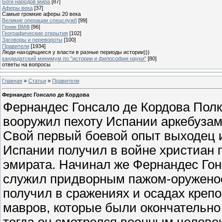
Боги народов мира
[87]
Аферы века
[37]
Самые громкие аферы 20 века
Великие операции спецслужб
[99]
Гении ВМФ
[96]
Географические открытия
[102]
Заговоры и перевороты
[100]
Правители
[1934]
Люди находящиеся у власти в разные периоды истории)))
кандидатский минимум по "истории и философии науки"
[80]
ответы на вопросы
Главная
»
Статьи
»
Правители
Фернандес Гонсало де Кордова
Фернандес Гонсало де Кордова Полк
вооружил пехоту Испании аркебуза
Свой первый боевой опыт выходец 
Испании получил в войне христиан 
эмирата. Начинал же Фернандес Гонс
служил придворным пажом-оруженос
получил в сражениях и осадах крепо
мавров, которые были окончательно