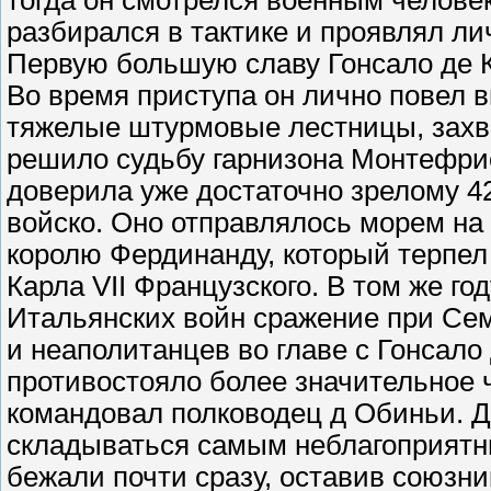
тогда он смотрелся военным челов
разбирался в тактике и проявлял ли
Первую большую славу Гонсало де 
Во время приступа он лично повел в
тяжелые штурмовые лестницы, захва
решило судьбу гарнизона Монтефрио
доверила уже достаточно зрелому 4
войско. Оно отправлялось морем н
королю Фердинанду, который терпел 
Карла VII Французского. В том же го
Итальянских войн сражение при Се
и неаполитанцев во главе с Гонсал
противостояло более значительное 
командовал полководец д Обиньи. Д
складываться самым неблагоприятн
бежали почти сразу, оставив союзни