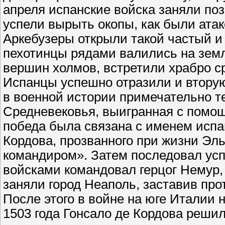
апреля испанские войска заняли по
успели вырыть окопы, как были ат
Аркебузеры открыли такой частый и 
пехотинцы рядами валились на земл
вершин холмов, встретили храбро с
Испанцы успешно отразили и втору
в военной истории примечательно те
Средневековья, выигранная с помощ
победа была связана с именем испа
Кордова, прозванного при жизни Эль
командиром». Затем последовал усп
войсками командовал герцог Немур,
заняли город Неаполь, заставив про
После этого в войне на юге Италии 
1503 года Гонсало де Кордова решил