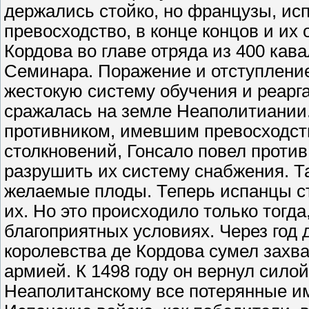
держались стойко, но французы, ис
превосходство, в конце концов и их 
Кордова во главе отряда из 400 кав
Семинара. Поражение и отступление
жестокую систему обучения и реарг
сражалась на земле Неаполитиании.
противником, имевшим превосходств
столкновений, Гонсало повел проти
разрушить их систему снабжения. Т
желаемые плоды. Теперь испанцы ст
их. Но это происходило только тогда
благоприятных условиях. Через год
королевства де Кордова сумел захв
армией. К 1498 году он вернул сил
Неаполитанскому все потерянные им