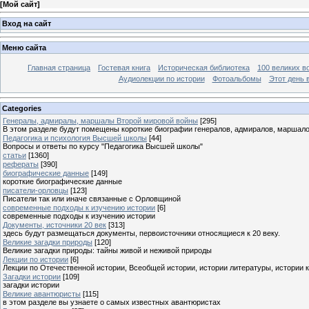
[
Мой сайт
]
Вход на сайт
Меню сайта
Главная страница
Гостевая книга
Историческая библиотека
100 великих в
Аудиолекции по истории
Фотоальбомы
Этот день 
Categories
Генералы, адмиралы, маршалы Второй мировой войны
[295]
В этом разделе будут помещены короткие биографии генералов, адмиралов, маршал
Педагогика и психология Высшей школы
[44]
Вопросы и ответы по курсу "Педагогика Высшей школы"
статьи
[1360]
рефераты
[390]
биографические данные
[149]
короткие биографические данные
писатели-орловцы
[123]
Писатели так или иначе связанные с Орловщиной
современные подходы к изучению истории
[6]
современные подходы к изучению истории
Документы, источники 20 век
[313]
здесь будут размещаться документы, первоисточники относящиеся к 20 веку.
Великие загадки природы
[120]
Великие загадки природы: тайны живой и неживой природы
Лекции по истории
[6]
Лекции по Отечественной истории, Всеобщей истории, истории литературы, истории 
Загадки истории
[109]
загадки истории
Великие авантюристы
[115]
в этом разделе вы узнаете о самых известных авантюристах