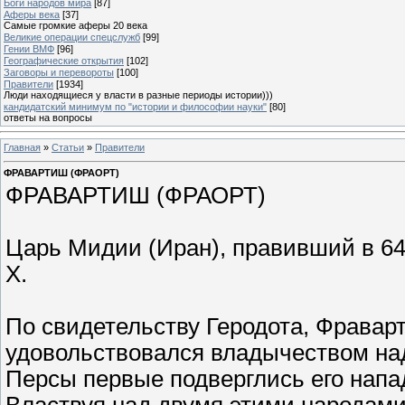
Боги народов мира
[87]
Аферы века
[37]
Самые громкие аферы 20 века
Великие операции спецслужб
[99]
Гении ВМФ
[96]
Географические открытия
[102]
Заговоры и перевороты
[100]
Правители
[1934]
Люди находящиеся у власти в разные периоды истории)))
кандидатский минимум по "истории и философии науки"
[80]
ответы на вопросы
Главная
»
Статьи
»
Правители
ФРАВАРТИШ (ФРАОРТ)
ФРАВАРТИШ (ФРАОРТ)
Царь Мидии (Иран), правивший в 647-6
Х.
По свидетельству Геродота, Фраварт
удовольствовался владычеством на
Персы первые подверглись его нап