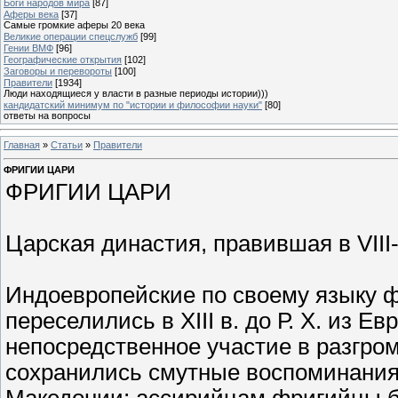
Боги народов мира
[87]
Аферы века
[37]
Самые громкие аферы 20 века
Великие операции спецслужб
[99]
Гении ВМФ
[96]
Географические открытия
[102]
Заговоры и перевороты
[100]
Правители
[1934]
Люди находящиеся у власти в разные периоды истории)))
кандидатский минимум по "истории и философии науки"
[80]
ответы на вопросы
Главная
»
Статьи
»
Правители
ФРИГИИ ЦАРИ
ФРИГИИ ЦАРИ
Царская династия, правившая в VIII-V
Индоевропейские по своему языку ф
переселились в XIII в. до Р. Х. из 
непосредственное участие в разгро
сохранились смутные воспоминания 