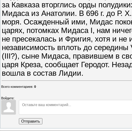
за Кавказа вторглись орды полудик
Мидаса из Анатолии. В 696 г. до Р. 
моря. Осажденный ими, Мидас поко
царях, потомках Мидаса I, нам ничег
не пресекалась и Фригия, хотя и не
независимость вплоть до середины V
(III?), сыне Мидаса, правившем в с
царя Креза, сообщает Геродот. Неза
вошла в состав Лидии.
Всего комментариев
:
0
Войдите:
Отправить