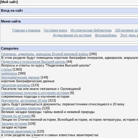
[
Мой сайт
]
Вход на сайт
Меню сайта
Главная страница
Гостевая книга
Историческая библиотека
100 великих в
Аудиолекции по истории
Фотоальбомы
Этот день 
Categories
Генералы, адмиралы, маршалы Второй мировой войны
[295]
В этом разделе будут помещены короткие биографии генералов, адмиралов, маршал
Педагогика и психология Высшей школы
[44]
Вопросы и ответы по курсу "Педагогика Высшей школы"
статьи
[1360]
рефераты
[390]
биографические данные
[149]
короткие биографические данные
писатели-орловцы
[123]
Писатели так или иначе связанные с Орловщиной
современные подходы к изучению истории
[6]
современные подходы к изучению истории
Документы, источники 20 век
[313]
здесь будут размещаться документы, первоисточники относящиеся к 20 веку.
Великие загадки природы
[120]
Великие загадки природы: тайны живой и неживой природы
Лекции по истории
[6]
Лекции по Отечественной истории, Всеобщей истории, истории литературы, истории 
Загадки истории
[109]
загадки истории
Великие авантюристы
[115]
в этом разделе вы узнаете о самых известных авантюристах