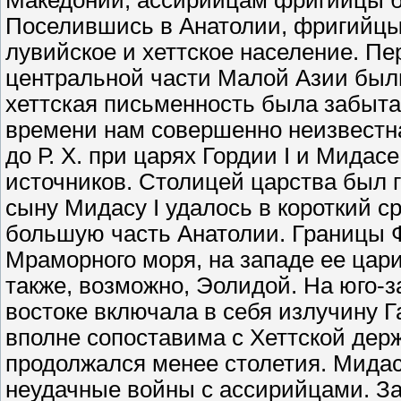
Македонии; ассирийцам фригийцы б
Поселившись в Анатолии, фригийцы
лувийское и хеттское население. Пе
центральной части Малой Азии были
хеттская письменность была забыта,
времени нам совершенно неизвестна.
до Р. Х. при царях Гордии I и Мидас
источников. Столицей царства был г
сыну Мидасу I удалось в короткий с
большую часть Анатолии. Границы Ф
Мраморного моря, на западе ее цар
также, возможно, Эолидой. На юго-з
востоке включала в себя излучину Г
вполне сопоставима с Хеттской держ
продолжался менее столетия. Мидас
неудачные войны с ассирийцами. Зате