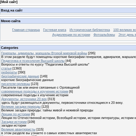
[
Мой сайт
]
Вход на сайт
Меню сайта
Главная страница
Гостевая книга
Историческая библиотека
100 великих в
Аудиолекции по истории
Фотоальбомы
Этот день 
Categories
Генералы, адмиралы, маршалы Второй мировой войны
[295]
В этом разделе будут помещены короткие биографии генералов, адмиралов, маршал
Педагогика и психология Высшей школы
[44]
Вопросы и ответы по курсу "Педагогика Высшей школы"
статьи
[1360]
рефераты
[390]
биографические данные
[149]
короткие биографические данные
писатели-орловцы
[123]
Писатели так или иначе связанные с Орловщиной
современные подходы к изучению истории
[6]
современные подходы к изучению истории
Документы, источники 20 век
[313]
здесь будут размещаться документы, первоисточники относящиеся к 20 веку.
Великие загадки природы
[120]
Великие загадки природы: тайны живой и неживой природы
Лекции по истории
[6]
Лекции по Отечественной истории, Всеобщей истории, истории литературы, истории 
Загадки истории
[109]
загадки истории
Великие авантюристы
[115]
в этом разделе вы узнаете о самых известных авантюристах