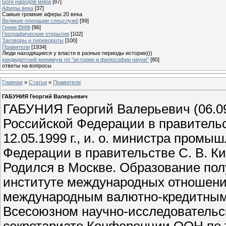
Боги народов мира
[87]
Аферы века
[37]
Самые громкие аферы 20 века
Великие операции спецслужб
[99]
Гении ВМФ
[96]
Географические открытия
[102]
Заговоры и перевороты
[100]
Правители
[1934]
Люди находящиеся у власти в разные периоды истории)))
кандидатский минимум по "истории и философии науки"
[80]
ответы на вопросы
Главная
»
Статьи
»
Правители
ГАБУНИЯ Георгий Валерьевич
ГАБУНИЯ Георгий Валерьевич (06.09
Российской Федерации в правительст
12.05.1999 г., и. о. министра промы
Федерации в правительстве С. В. Кири
Родился в Москве. Образование пол
институте международных отношени
международным валютно-кредитным 
Всесоюзном научно-исследовательск