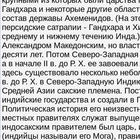
крупными из которых были царства Г
Гандхара и некоторые другие област
состав державы Ахеменидов. (На эт
персидские сатрапии - Гандхара и Х
среднему и нижнему течению Инда.) В
Александром Македонским, но власт
десяти лет. Потом Северо-Западная
а в начале II в. до Р. Х. ее завоев
здесь существовало несколько неболь
в. до Р. Х. в Северо-Западную Инд
Средней Азии сакские племена. Пос
индийские государства и создали в 
Политическая история его неизвест
местных правителях служат выпуще
индосакским правителем был царь, и
(индийцы называли его Мога), правив