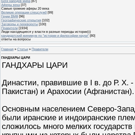
Боги народов мира
[87]
Аферы века
[37]
Самые громкие аферы 20 века
Великие операции спецслужб
[99]
Гении ВМФ
[96]
Географические открытия
[102]
Заговоры и перевороты
[100]
Правители
[1934]
Люди находящиеся у власти в разные периоды истории)))
кандидатский минимум по "истории и философии науки"
[80]
ответы на вопросы
Главная
»
Статьи
»
Правители
ГАНДХАРЫ ЦАРИ
ГАНДХАРЫ ЦАРИ
Династии, правившие в I в. до Р. Х. 
Пакистан) и Арахосии (Афганистан).
Основным населением Северо-Запад
были иранские и индоиранские племен
сложилось много мелких государств