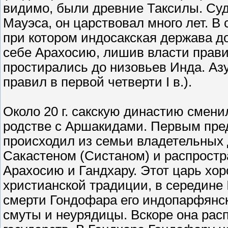
видимо, были древние Таксилы. Суд
Мауэса, он царствовал много лет. В с
при котором индосакская держава до
себе Арахосию, лишив власти прави
простирались до низовьев Инда. Азу
правил в первой четверти I в.).
Около 20 г. сакскую династию смен
родстве с Аршакидами. Первым пре
происходил из семьи владетельных
Сакастеном (Систаном) и распростра
Арахосию и Гандхару. Этот царь хоро
христианской традиции, в середине 
смерти Гондофара его индопарфянск
смуты и неурядицы. Вскоре она рас