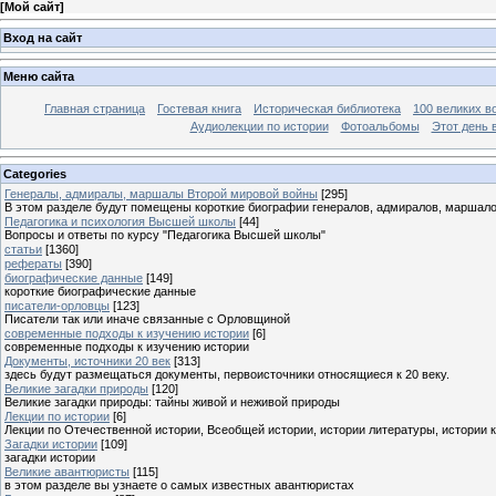
[
Мой сайт
]
Вход на сайт
Меню сайта
Главная страница
Гостевая книга
Историческая библиотека
100 великих в
Аудиолекции по истории
Фотоальбомы
Этот день 
Categories
Генералы, адмиралы, маршалы Второй мировой войны
[295]
В этом разделе будут помещены короткие биографии генералов, адмиралов, маршал
Педагогика и психология Высшей школы
[44]
Вопросы и ответы по курсу "Педагогика Высшей школы"
статьи
[1360]
рефераты
[390]
биографические данные
[149]
короткие биографические данные
писатели-орловцы
[123]
Писатели так или иначе связанные с Орловщиной
современные подходы к изучению истории
[6]
современные подходы к изучению истории
Документы, источники 20 век
[313]
здесь будут размещаться документы, первоисточники относящиеся к 20 веку.
Великие загадки природы
[120]
Великие загадки природы: тайны живой и неживой природы
Лекции по истории
[6]
Лекции по Отечественной истории, Всеобщей истории, истории литературы, истории 
Загадки истории
[109]
загадки истории
Великие авантюристы
[115]
в этом разделе вы узнаете о самых известных авантюристах