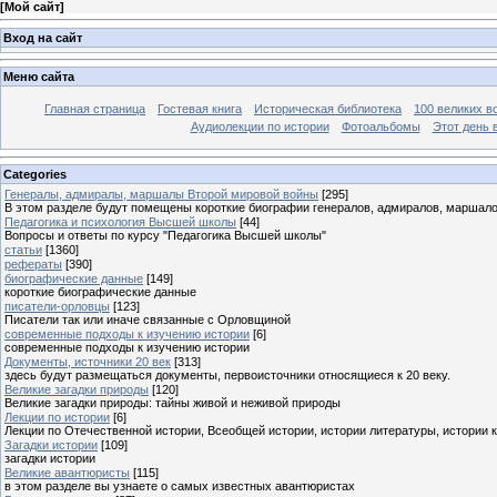
[
Мой сайт
]
Вход на сайт
Меню сайта
Главная страница
Гостевая книга
Историческая библиотека
100 великих в
Аудиолекции по истории
Фотоальбомы
Этот день 
Categories
Генералы, адмиралы, маршалы Второй мировой войны
[295]
В этом разделе будут помещены короткие биографии генералов, адмиралов, маршал
Педагогика и психология Высшей школы
[44]
Вопросы и ответы по курсу "Педагогика Высшей школы"
статьи
[1360]
рефераты
[390]
биографические данные
[149]
короткие биографические данные
писатели-орловцы
[123]
Писатели так или иначе связанные с Орловщиной
современные подходы к изучению истории
[6]
современные подходы к изучению истории
Документы, источники 20 век
[313]
здесь будут размещаться документы, первоисточники относящиеся к 20 веку.
Великие загадки природы
[120]
Великие загадки природы: тайны живой и неживой природы
Лекции по истории
[6]
Лекции по Отечественной истории, Всеобщей истории, истории литературы, истории 
Загадки истории
[109]
загадки истории
Великие авантюристы
[115]
в этом разделе вы узнаете о самых известных авантюристах