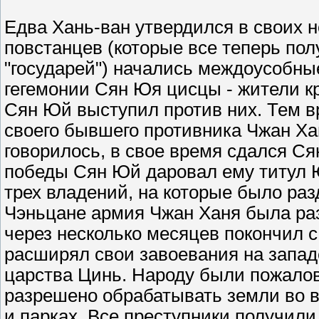
Едва Хань-ван утвердился в своих 
повстанцев (которые все теперь пол
"государей") начались междоусобны
гегемонии Сян Юя цисцы - жители к
Сян Юй выступил против них. Тем в
своего бывшего противника Чжан Хан
говорилось, в свое время сдался С
победы Сян Юй даровал ему титул Юн
трех владений, на которые было ра
Чэньцане армия Чжан Ханя была ра
через несколько месяцев покончил с с
расширял свои завоевания на запад
царства Цинь. Народу были пожалов
разрешено обрабатывать земли во в
и парках. Все преступники получили 