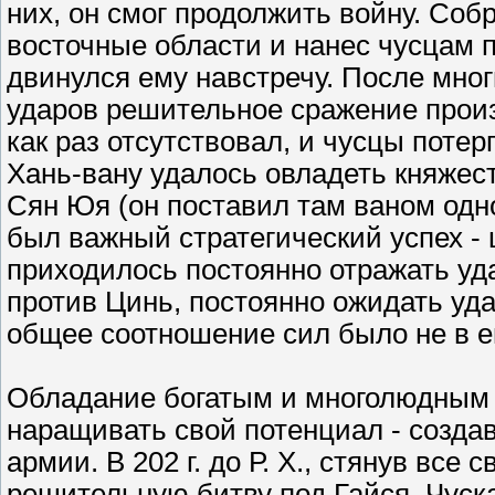
них, он смог продолжить войну. Соб
восточные области и нанес чусцам 
двинулся ему навстречу. После мно
ударов решительное сражение произо
как раз отсутствовал, и чусцы поте
Хань-вану удалось овладеть княжес
Сян Юя (он поставил там ваном одно
был важный стратегический успех -
приходилось постоянно отражать уда
против Цинь, постоянно ожидать уда
общее соотношение сил было не в ег
Обладание богатым и многолюдным 
наращивать свой потенциал - создав
армии. В 202 г. до Р. Х., стянув все
решительную битву под Гайся. Чуска