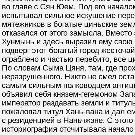
во главе с Сян Юем. Под его начало
испытывал сильное искушение перек
мятежников в богатые циньские земл
отказался от этого замысла. Вместо
Хунмынь и здесь выразил ему свою 
подверг этот богатый город жесточ
ограблено и частью перебито, все ц
По словам Сыма Цяня, там, где про
неразрушенного. Никто не смел остан
самым сильным полководцем антицинь
объявил себя князем-гегемоном Зап
император раздавать земли и титул
пожаловал титул Хань-вана и дал е
с резиденцией в Наньчжэне. С этог
историография отсчитывала начало