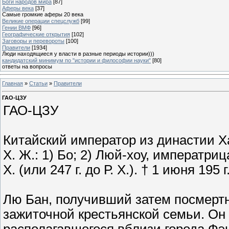
Боги народов мира
[87]
Аферы века
[37]
Самые громкие аферы 20 века
Великие операции спецслужб
[99]
Гении ВМФ
[96]
Географические открытия
[102]
Заговоры и перевороты
[100]
Правители
[1934]
Люди находящиеся у власти в разные периоды истории)))
кандидатский минимум по "истории и философии науки"
[80]
ответы на вопросы
Главная
»
Статьи
»
Правители
ГАО-ЦЗУ
ГАО-ЦЗУ
Китайский император из династии Ха
Х. Ж.: 1) Бо; 2) Люй-хоу, императрица Г
Х. (или 247 г. до Р. Х.). † 1 июня 195 г.
Лю Бан, получивший затем посмертн
зажиточной крестьянской семьи. Он