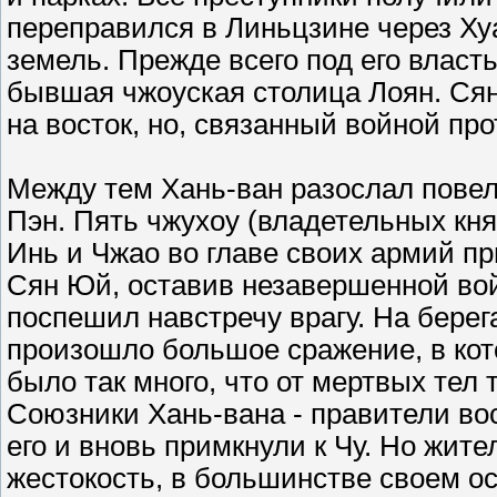
переправился в Линьцзине через Ху
земель. Прежде всего под его власт
бывшая чжоуская столица Лоян. Сян
на восток, но, связанный войной про
Между тем Хань-ван разослал повел
Пэн. Пять чжухоу (владетельных кня
Инь и Чжао во главе своих армий пр
Сян Юй, оставив незавершенной вой
поспешил навстречу врагу. На бере
произошло большое сражение, в ко
было так много, что от мертвых тел
Союзники Хань-вана - правители во
его и вновь примкнули к Чу. Но жит
жестокость, в большинстве своем ос