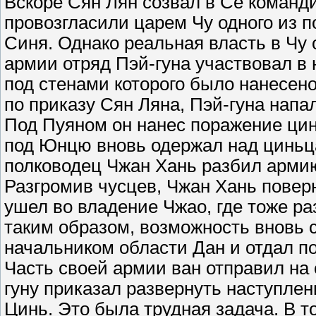
Вскоре Сян Лян созвал в Се команди
провозгласили царем Чу одного из 
Синя. Однако реальная власть в Чу 
армии отряд Пэй-гуна участвовал в
под стенами которого было нанесено
по приказу Сян Ляна, Пэй-гуна напа
Под Пуяном он нанес поражение цин
под Юнцю вновь одержал над циньц
полководец Чжан Хань разбил армию
Разгромив чусцев, Чжан Хань поверн
ушел во владение Чжао, где тоже ра
таким образом, возможность вновь с
начальником области Дан и отдал п
Часть своей армии ван отправил на
гуну приказал развернуть наступлен
Цинь. Это была трудная задача. В 