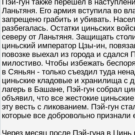
Пэй-гун также перешел в наступлени
Ланьтяня. Его армия вступила во в
запрещено грабить и убивать. Насе
разбегалась. Остатки циньских войс
северу от Ланьтяня. Защищать стол
циньский император Цзы-ин, повяз
повозке выехал из города и сдался 
милостиво. Чтобы избежать беспоряд
в Сяньян - только съездил туда нен
циньские кладовые и хранилища с д
лагерь в Башане, Пэй-гун собрал ци
объявил, что все жестокие циньски
эту весть с ликованием. Пэй-гун ст
которые все добровольно признали е
Через месяц после Пэй-гуна в Цинь