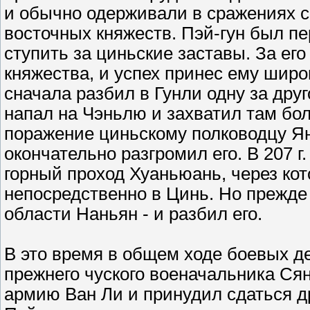
и обычно одерживали в сражениях с
восточных княжеств. Пэй-гун был 
ступить за циньские заставы. За ег
княжества, и успех принес ему широ
сначала разбил в Гунли одну за дру
напал на Чэньлю и захватил там бо
поражение циньскому полководцу Ян
окончательно разгромил его. В 207 г.
горный проход Хуаньюань, через ко
непосредственно в Цинь. Но прежде 
области Наньян - и разбил его.
В это время в общем ходе боевых д
прежнего чуского военачальника Ся
армию Ван Ли и принудил сдаться др