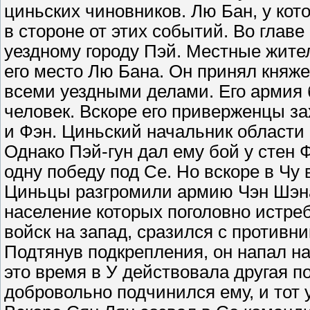
циньских чиновников. Лю Бан, у кот
в стороне от этих событий. Во главе
уездному городу Пэй. Местные жите
его место Лю Бана. Он принял княже
всеми уездными делами. Его армия 
человек. Вскоре его приверженцы з
и Фэн. Циньский начальник области
Однако Пэй-гун дал ему бой у стен 
одну победу под Се. Но вскоре в Чу
Циньцы разгромили армию Чэн Шэна
население которых поголовно истреб
войск на запад, сразился с противни
Подтянув подкрепления, он напал на 
это время в У действовала другая п
добровольно подчинился ему, и тот 