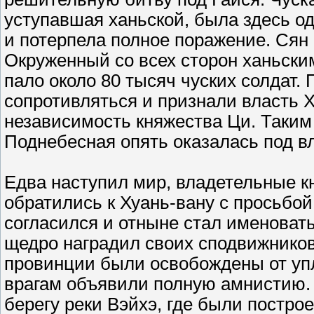
уступавшая ханьской, была здесь о
и потерпела полное поражение. Сян 
Окруженный со всех сторон ханьским
пало около 80 тысяч чуских солдат. 
сопротивляться и признали власть 
независимость княжества Ци. Таким
Поднебесная опять оказалась под в
Едва наступил мир, владетельные к
обратились к Хуань-вану с просьбой
согласился и отныне стал именовать
щедро наградил своих сподвижников
провинции были освобождены от уп
врагам объявили полную амнистию.
берегу реки Вэйхэ, где были постро