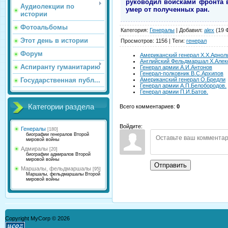
руководил войсками фронта 
Аудиолекции по
умер от полученных ран.
истории
Фотоальбомы
Категория
:
Генералы
|
Добавил
:
alex
(19 
Этот день в истории
Просмотров
:
1156
|
Теги
:
генерал
Форум
Американский генерал Х.Х.Арнол
Английский Фельдмаршал Х.Алек
Аспиранту гуманитарию
Генерал армии А.И.Антонов
Генерал-полковник В.С.Архипов
Государственная публ...
Американский генерал О.Бредли
Генерал армии А.П.Белобородов.
Генерал армии П.И.Батов.
Категории раздела
Всего комментариев
:
0
Войдите:
Генералы
[180]
биографии генералов Второй
мировой войны
Адмиралы
[20]
биографии адмиралов Второй
мировой войны
Отправить
Маршалы, фельдмаршалы
[95]
Маршалы, фельдмаршалы Второй
мировой войны
Copyright MyCorp © 2026