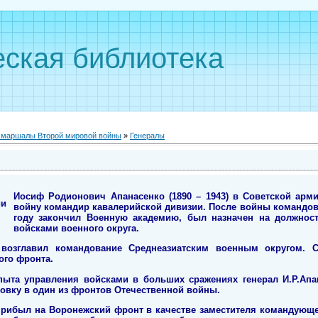
ская библиотека
, маршалы Второй мировой войны
»
Генералы
Иосиф Родионович Апанасенко (1890 – 1943) в Советской арми
войну командир кавалерийской дивизии. После войны командова
году закончил Военную академию, был назначен на должнос
войсками военного округа.
 возглавил командование Среднеазиатским военным округом. 
го фронта.
пыта управления войсками в больших сражениях генерал И.Р.Апа
ровку в один из фронтов Отечественной войны.
 прибыл на Воронежский фронт в качестве заместителя командующ