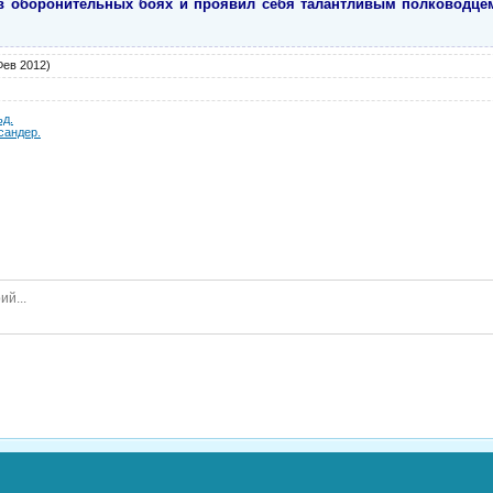
в оборонительных боях и проявил себя талантливым полководцем
Фев 2012)
ьд.
сандер.