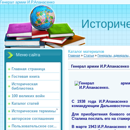
Генерал армии И.Р.Апанасенко
Историче
Каталог материалов
Меню сайта
Главная
»
Статьи
»
Генералы, адмиралы
Генерал армии И.Р.Апанасенко
Главная страница
Гостевая книга
Историческая
библиотека
100 великих войн
С 1938 года И.Р.Апанасенко
Каталог статей
командующим Дальневосточно
Исторические термины
Для приобретения боевого о
Сталина послать его на стажи
авторское соглашение
Пользовательское сог...
В марте 1943 И.Р.Апанасенко