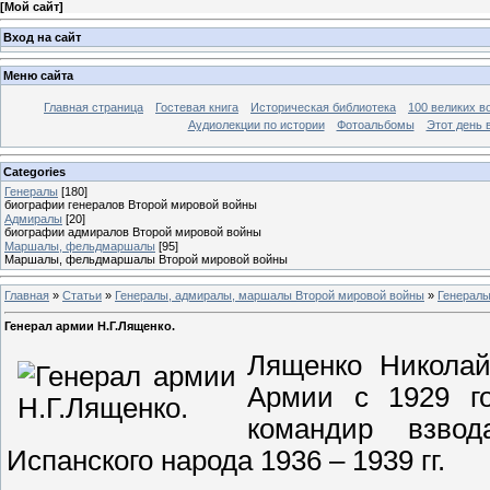
[
Мой сайт
]
Вход на сайт
Меню сайта
Главная страница
Гостевая книга
Историческая библиотека
100 великих в
Аудиолекции по истории
Фотоальбомы
Этот день 
Categories
Генералы
[180]
биографии генералов Второй мировой войны
Адмиралы
[20]
биографии адмиралов Второй мировой войны
Маршалы, фельдмаршалы
[95]
Маршалы, фельдмаршалы Второй мировой войны
Главная
»
Статьи
»
Генералы, адмиралы, маршалы Второй мировой войны
»
Генерал
Генерал армии Н.Г.Лященко.
Лященко Николай
Армии с 1929 го
командир взвод
Испанского народа 1936 – 1939 гг.