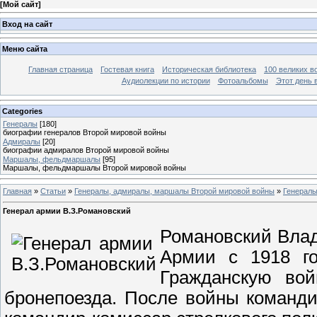
[
Мой сайт
]
Вход на сайт
Меню сайта
Главная страница
Гостевая книга
Историческая библиотека
100 великих в
Аудиолекции по истории
Фотоальбомы
Этот день 
Categories
Генералы
[180]
биографии генералов Второй мировой войны
Адмиралы
[20]
биографии адмиралов Второй мировой войны
Маршалы, фельдмаршалы
[95]
Маршалы, фельдмаршалы Второй мировой войны
Главная
»
Статьи
»
Генералы, адмиралы, маршалы Второй мировой войны
»
Генерал
Генерал армии В.З.Романовский
Романовский Влад
Армии с 1918 го
Гражданскую вой
бронепоезда. После войны команди