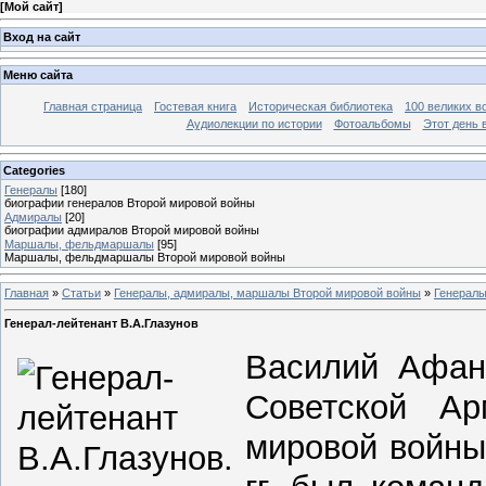
[
Мой сайт
]
Вход на сайт
Меню сайта
Главная страница
Гостевая книга
Историческая библиотека
100 великих в
Аудиолекции по истории
Фотоальбомы
Этот день 
Categories
Генералы
[180]
биографии генералов Второй мировой войны
Адмиралы
[20]
биографии адмиралов Второй мировой войны
Маршалы, фельдмаршалы
[95]
Маршалы, фельдмаршалы Второй мировой войны
Главная
»
Статьи
»
Генералы, адмиралы, маршалы Второй мировой войны
»
Генерал
Генерал-лейтенант В.А.Глазунов
Василий Афана
Советской Ар
мировой войны