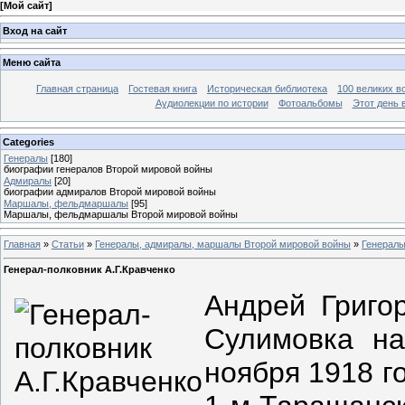
[
Мой сайт
]
Вход на сайт
Меню сайта
Главная страница
Гостевая книга
Историческая библиотека
100 великих в
Аудиолекции по истории
Фотоальбомы
Этот день 
Categories
Генералы
[180]
биографии генералов Второй мировой войны
Адмиралы
[20]
биографии адмиралов Второй мировой войны
Маршалы, фельдмаршалы
[95]
Маршалы, фельдмаршалы Второй мировой войны
Главная
»
Статьи
»
Генералы, адмиралы, маршалы Второй мировой войны
»
Генерал
Генерал-полковник А.Г.Кравченко
Андрей Григо
Сулимовка на
ноября 1918 г