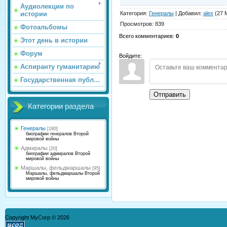
Аудиолекции по
Категория
:
Генералы
|
Добавил
:
alex
(27 
истории
Просмотров
:
839
Фотоальбомы
Всего комментариев
:
0
Этот день в истории
Форум
Войдите:
Аспиранту гуманитарию
Государственная публ...
Отправить
Категории раздела
Генералы
[180]
биографии генералов Второй
мировой войны
Адмиралы
[20]
биографии адмиралов Второй
мировой войны
Маршалы, фельдмаршалы
[95]
Маршалы, фельдмаршалы Второй
мировой войны
Copyright MyCorp © 2026