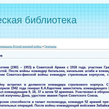
ская библиотека
, маршалы Второй мировой войны
»
Генералы
ев
отеев (1901 – 1953) в Советской Армии с 1918 года. участник Г
отой. После войны командир батальона, начальник штаба и коман
ник Советско-финской войны командую стрелковым корпусом, с
йну встретил в должности командира стрелкового корпуса. С
апреля 1942 года генерал К.А.Каротеев заместитель командующег
был командующим 9, 18, 37 а затем 52 армиями. Участвовал в оборо
ой излучены Дона, удостоен звания Героя Советского Союза.
рские способности и талант полководца, командуя 52 армией при
пательных операций. После войны командующий войсками Забайкал