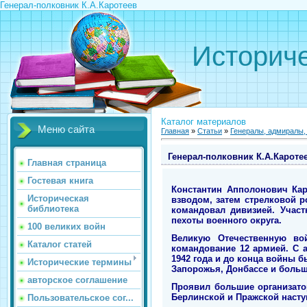
Генерал-полковник К.А.Каротеев
Историче
Каталог материалов
Меню сайта
Главная
»
Статьи
»
Генералы, адмиралы
Генерал-полковник К.А.Кароте
Главная страница
Гостевая книга
Константин Апполонович Кар
Историческая
взводом, затем стрелковой р
библиотека
командовал дивизией. Участ
пехоты военного округа.
100 великих войн
Великую Отечественную во
Каталог статей
командование 12 армией. С 
1942 года и до конца войны 
Исторические термины
Запорожья, Донбассе и больш
авторское соглашение
Проявил большие организато
Берлинской и Пражской насту
Пользовательское сог...