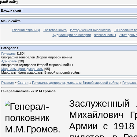
[
Мой сайт
]
Вход на сайт
Меню сайта
Главная страница
Гостевая книга
Историческая библиотека
100 великих в
Аудиолекции по истории
Фотоальбомы
Этот день 
Categories
Генералы
[180]
биографии генералов Второй мировой войны
Адмиралы
[20]
биографии адмиралов Второй мировой войны
Маршалы, фельдмаршалы
[95]
Маршалы, фельдмаршалы Второй мировой войны
Главная
»
Статьи
»
Генералы, адмиралы, маршалы Второй мировой войны
»
Генерал
Генерал-полковник М.М.Громов
Заслуженный 
Михайлович Г
Армии с 1918 