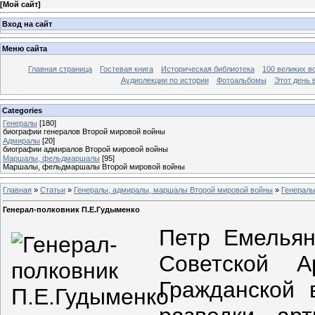
[
Мой сайт
]
Вход на сайт
Меню сайта
Главная страница
Гостевая книга
Историческая библиотека
100 великих в
Аудиолекции по истории
Фотоальбомы
Этот день 
Categories
Генералы
[180]
биографии генералов Второй мировой войны
Адмиралы
[20]
биографии адмиралов Второй мировой войны
Маршалы, фельдмаршалы
[95]
Маршалы, фельдмаршалы Второй мировой войны
Главная
»
Статьи
»
Генералы, адмиралы, маршалы Второй мировой войны
»
Генерал
Генерал-полковник П.Е.Гудыменко
Петр Емельян
Советской 
Гражданской 