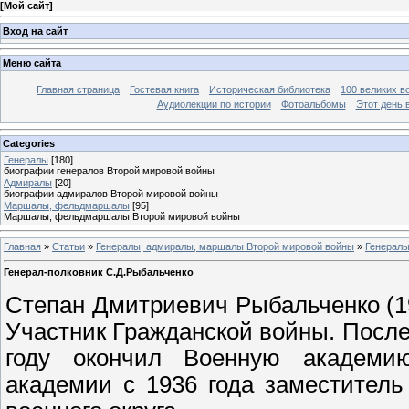
[
Мой сайт
]
Вход на сайт
Меню сайта
Главная страница
Гостевая книга
Историческая библиотека
100 великих в
Аудиолекции по истории
Фотоальбомы
Этот день 
Categories
Генералы
[180]
биографии генералов Второй мировой войны
Адмиралы
[20]
биографии адмиралов Второй мировой войны
Маршалы, фельдмаршалы
[95]
Маршалы, фельдмаршалы Второй мировой войны
Главная
»
Статьи
»
Генералы, адмиралы, маршалы Второй мировой войны
»
Генерал
Генерал-полковник С.Д.Рыбальченко
Степан Дмитриевич Рыбальченко (19
Участник Гражданской войны. После
году окончил Военную академи
академии с 1936 года заместител