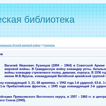
ская библиотека
, маршалы Второй мировой войны
»
Генералы
ов
Василий Иванович Кузнецов (1894 – 1964) в Советской Армии 
мировой войны. В Гражданскую войну командир роты, батальон
войны командир стрелкового полка, дивизии, корпуса. В 1936 
имени М.В.Фрунзе, командующий Витебской армейской группой в
 командующий 3, 21, 68 армиями, с 1942 года 1-й ударной, 63-й, 1
 1-м Прибалтийским фронтом, с 1945 года командующий 3-й удар
сками Приволжского Восточного округа, в 1957 – 1960 гг. в центр
го Союза (1945).