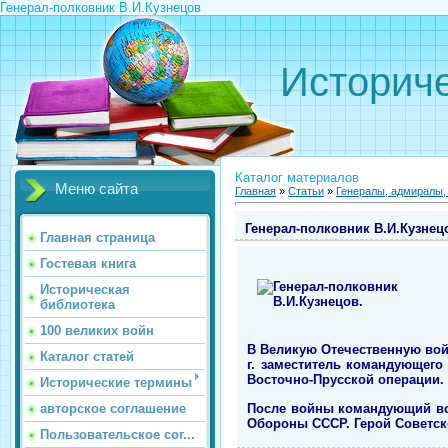
Генерал-полковник В.И.Кузнецов
Историче
Каталог материалов
Меню сайта
Главная
»
Статьи
»
Генералы, адмиралы
Генерал-полковник В.И.Кузнец
Главная страница
Гостевая книга
Историческая
библиотека
100 великих войн
В Великую Отечественную войну
Каталог статей
г. заместитель командующего
Восточно-Прусской операции.
Исторические термины
После войны командующий вой
авторское соглашение
Обороны СССР. Герой Советско
Пользовательское сог...