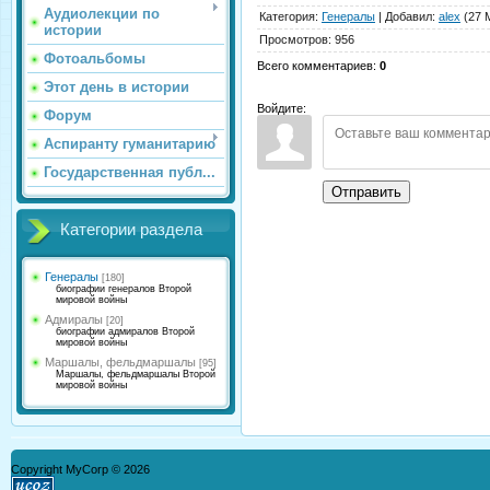
Аудиолекции по
Категория
:
Генералы
|
Добавил
:
alex
(27 
истории
Просмотров
:
956
Фотоальбомы
Всего комментариев
:
0
Этот день в истории
Войдите:
Форум
Аспиранту гуманитарию
Государственная публ...
Отправить
Категории раздела
Генералы
[180]
биографии генералов Второй
мировой войны
Адмиралы
[20]
биографии адмиралов Второй
мировой войны
Маршалы, фельдмаршалы
[95]
Маршалы, фельдмаршалы Второй
мировой войны
Copyright MyCorp © 2026