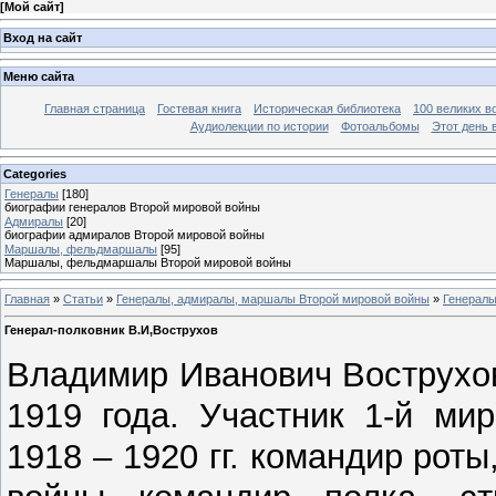
[
Мой сайт
]
Вход на сайт
Меню сайта
Главная страница
Гостевая книга
Историческая библиотека
100 великих в
Аудиолекции по истории
Фотоальбомы
Этот день 
Categories
Генералы
[180]
биографии генералов Второй мировой войны
Адмиралы
[20]
биографии адмиралов Второй мировой войны
Маршалы, фельдмаршалы
[95]
Маршалы, фельдмаршалы Второй мировой войны
Главная
»
Статьи
»
Генералы, адмиралы, маршалы Второй мировой войны
»
Генерал
Генерал-полковник В.И,Вострухов
Владимир Иванович Вострухов
1919 года. Участник 1-й ми
1918 – 1920 гг. командир рот