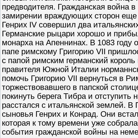
предводителя. Гражданская война в 
замирении враждующих сторон еще 
Генрих IV совершил два итальянских
Германские рыцари хорошо и прибыл
монарха на Апеннинах. В 1083 году 
папе римскому Григорию VII пришлос
с папой римским германский король
правителя Южной Италии норманнск
помочь Григорию VII вернуться в Ри
торжествовавшего в папской столице
покинуть берега Тибра и отступить 
расстался с итальянской землей. В 
сыновья Генрих и Конрад. Они встал
которая к тому времени уже собра
события гражданской войны на неме