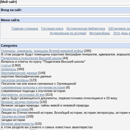
[
Мой сайт
]
Вход на сайт
Меню сайта
Главная страница
Гостевая книга
Историческая библиотека
100 великих в
Аудиолекции по истории
Фотоальбомы
Этот день 
Categories
Генералы, адмиралы, маршалы Второй мировой войны
[295]
В этом разделе будут помещены короткие биографии генералов, адмиралов, маршал
Педагогика и психология Высшей школы
[44]
Вопросы и ответы по курсу "Педагогика Высшей школы"
статьи
[1360]
рефераты
[390]
биографические данные
[149]
короткие биографические данные
писатели-орловцы
[123]
Писатели так или иначе связанные с Орловщиной
современные подходы к изучению истории
[6]
современные подходы к изучению истории
Документы, источники 20 век
[313]
здесь будут размещаться документы, первоисточники относящиеся к 20 веку.
Великие загадки природы
[120]
Великие загадки природы: тайны живой и неживой природы
Лекции по истории
[6]
Лекции по Отечественной истории, Всеобщей истории, истории литературы, истории 
Загадки истории
[109]
загадки истории
Великие авантюристы
[115]
в этом разделе вы узнаете о самых известных авантюристах