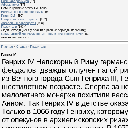
Боги народов мира
[87]
Аферы века
[37]
Самые громкие аферы 20 века
Великие операции спецслужб
[99]
Гении ВМФ
[96]
Географические открытия
[102]
Заговоры и перевороты
[100]
Правители
[1934]
Люди находящиеся у власти в разные периоды истории)))
кандидатский минимум по "истории и философии науки"
[80]
ответы на вопросы
Главная
»
Статьи
»
Правители
Генрих IV
Генрих IV Непокорный Риму герман
феодалов, дважды отлучен папой ри
из Вечного города Сын Генриха III, Г
шестилетнем возрасте. Сперва за не
малолетнего монарха похитили васс
Анном. Так Генрих IV в детстве ока
Только в 1066 году Генриху, котором
от опекунов в архиепископских риза