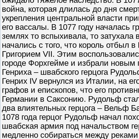
ожидало тяжелое наследство. В 1077
война, которая длилась до дня смер
укрепления центральной власти прив
его вассалы. В 1077 году началась г
землях то вспыхивала, то затухала 
начались с того, что король отбыл 
Григорием VII. Этим воспользовалис
городе Форхгейме и избрали новым 
Генриха – швабского герцога Рудоль
Генрих IV вернулся из Италии, на е
графов и епископов, что его против
Германии в Саксонию. Рудольф стал 
два влиятельных герцога – Вельф Б
1078 года герцог Рудольф начал пох
швабская армия под начальством ге
медленно собираться между реками 