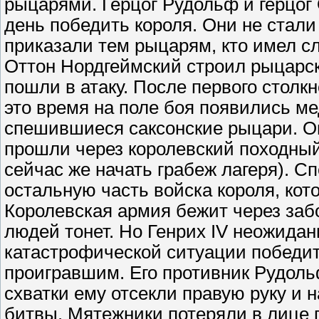
рыцарями. Герцог Рудольф и герцог 
день победить короля. Они не стали 
приказали тем рыцарям, кто имел с
Оттон Нордгеймский строил рыцарск
пошли в атаку. После первого столкн
это время на поле боя появились м
спешившиеся саксонские рыцари. О
прошли через королевский походный 
сейчас же начать грабеж лагеря). 
остальную часть войска короля, кот
Королевская армия бежит через забо
людей тонет. Но Генрих IV неожидан
катастрофической ситуации победите
проигравшим. Его противник Рудоль
схватки ему отсекли правую руку и н
битвы. Мятежники потеряли в лице 