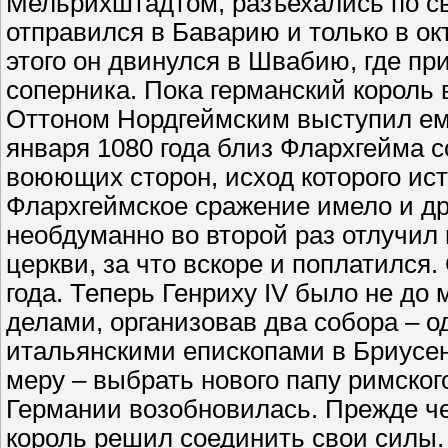
Мельрихштадтом, разъехались по св
отправился в Баварию и только в о
этого он двинулся в Швабию, где пр
соперника. Пока германский король 
Оттоном Нордгеймским выступил ему
января 1080 года близ Флархгейма 
воюющих сторон, исход которого ис
Флархгеймское сражение имело и дру
необдуманно во второй раз отлучил 
церкви, за что вскоре и поплатился
года. Теперь Генриху IV было не до
делами, организовав два собора – о
итальянскими епископами в Бриусе
меру – выбрать нового папу римского
Германии возобновилась. Прежде ч
король решил соединить свои силы.